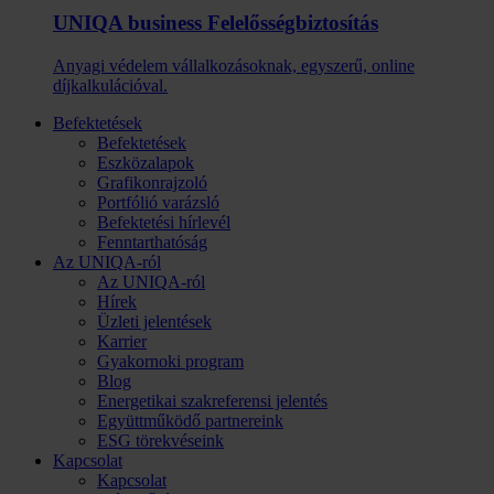
UNIQA business Felelősség­biztosítás
Anyagi védelem vállalkozásoknak, egyszerű, online
díjkalkulációval.
Befektetések
Befektetések
Eszközalapok
Grafikonrajzoló
Portfólió varázsló
Befektetési hírlevél
Fenntarthatóság
Az UNIQA-ról
Az UNIQA-ról
Hírek
Üzleti jelentések
Karrier
Gyakornoki program
Blog
Energetikai szakreferensi jelentés
Együttműködő partnereink
ESG törekvéseink
Kapcsolat
Kapcsolat