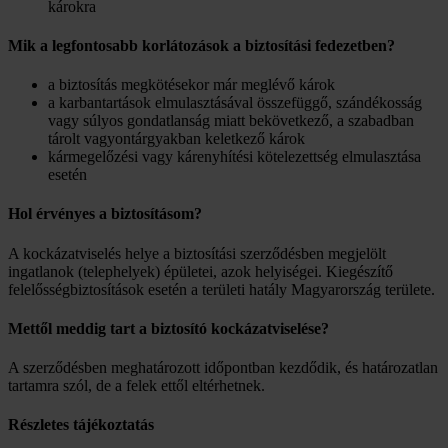
károkra
Mik a legfontosabb korlátozások a biztosítási fedezetben?
a biztosítás megkötésekor már meglévő károk
a karbantartások elmulasztásával összefüggő, szándékosság
vagy súlyos gondatlanság miatt bekövetkező, a szabadban
tárolt vagyontárgyakban keletkező károk
kármegelőzési vagy kárenyhítési kötelezettség elmulasztása
esetén
Hol érvényes a biztosításom?
A kockázatviselés helye a biztosítási szerződésben megjelölt
ingatlanok (telephelyek) épületei, azok helyiségei. Kiegészítő
felelősségbiztosítások esetén a területi hatály Magyarország területe.
Mettől meddig tart a biztosító kockázatviselése?
A szerződésben meghatározott időpontban kezdődik, és határozatlan
tartamra szól, de a felek ettől eltérhetnek.
Részletes tájékoztatás