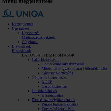
Menü megjelenítése
Kárbejelentés
Ügyintézés
Ügyintézés
Magánszemélyeknek
Cégeknek
Biztosítások
Biztosítások
LAKOSSÁGI BIZTOSÍTÁSOK
Lakásbiztosítások
HomeGuard lakásbiztosítás
Minősített Fogyasztóbarát Otthonbiztosítás
Társasház-biztosítás
Gépjármű biztosítások
KGFB
Casco biztosítás
Utasbiztosítások
Utasbiztosítás
Élet- és személybiztosítások
Puzzle balesetbiztosítás
Egészségbiztosítások