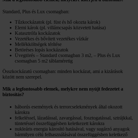
Standard, Plus és Lux csomagban:
Tűzkockázatok (pl. füst és hő okozta károk)
Elemi károk (pl. villámcsapás közvetett hatása)
Katasztrófa kockázatok
Vezetékes és bővített vezetékes vízkár
Mellékköltségek térítése
Betöréses lopás kockázatok
Üvegtörés – Standard csomagban 3 m2, – Plus és Lux
csomagban 5 m2 táblaméretig
Összkockázatú csomagban: minden kockázat, ami a kizárások
között nem szerepel.
Mik a legfontosabb elemek, melykre nem nyújt fedezetet a
biztosítás?
háborús események és terrorcselekmények által okozott
károkra
felkeléssel, lázadással, zavargással, fosztogatással, sztrájkkal,
tüntetéssel összefüggésben keletkezett károkra
nukleáris energia károsító hatásával, vagy sugárzó anyagok
bármilyen célú felhasználásával összefüggésben keletkező