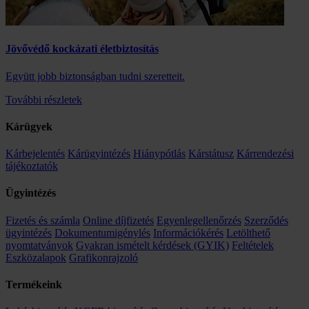
Jövővédő kockázati életbiztosítás
Együtt jobb biztonságban tudni szeretteit.
További részletek
Kárügyek
Kárbejelentés
Kárügyintézés
Hiánypótlás
Kárstátusz
Kárrendezési
tájékoztatók
Ügyintézés
Fizetés és számla
Online díjfizetés
Egyenlegellenőrzés
Szerződés
ügyintézés
Dokumentumigénylés
Információkérés
Letölthető
nyomtatványok
Gyakran ismételt kérdések (GYIK)
Feltételek
Eszközalapok
Grafikonrajzoló
Termékeink