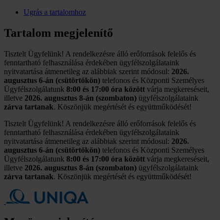
Ugrás a tartalomhoz
Tartalom megjelenítő
Tisztelt Ügyfelünk! A rendelkezésre álló erőforrások felelős és
fenntartható felhasználása érdekében ügyfélszolgálataink
nyitvatartása átmenetileg az alábbiak szerint módosul:
2026.
augusztus 6-án (csütörtökön)
telefonos és Központi Személyes
Ügyfélszolgálatunk
8:00 és 17:00 óra között
várja megkereséseit,
illetve
2026. augusztus 8-án (szombaton)
ügyfélszolgálataink
zárva tartanak
. Köszönjük megértését és együttműködését!
Tisztelt Ügyfelünk! A rendelkezésre álló erőforrások felelős és
fenntartható felhasználása érdekében ügyfélszolgálataink
nyitvatartása átmenetileg az alábbiak szerint módosul:
2026.
augusztus 6-án (csütörtökön)
telefonos és Központi Személyes
Ügyfélszolgálatunk
8:00 és 17:00 óra között
várja megkereséseit,
illetve
2026. augusztus 8-án (szombaton)
ügyfélszolgálataink
zárva tartanak
. Köszönjük megértését és együttműködését!