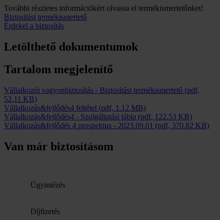
További részletes információkért olvassa el termékismertetőnket!
Biztosítási termékismertető
Érdekel a biztosítás
Letölthető dokumentumok
Tartalom megjelenítő
Vállalkozói vagyonbiztosítás - Biztosítási termékismertetô
(pdf,
52.11 KB)
Vállalkozás&fejlődés4 feltétel
(pdf, 1.12 MB)
Vállalkozás&fejlődés4 - Szolgáltatási tábla
(pdf, 122.53 KB)
Vállalkozás&fejlődés 4 prospektus
-
2023.09.01
(pdf, 370.82 KB)
Van már biztosításom
Ügyintézés
Díjfizetés