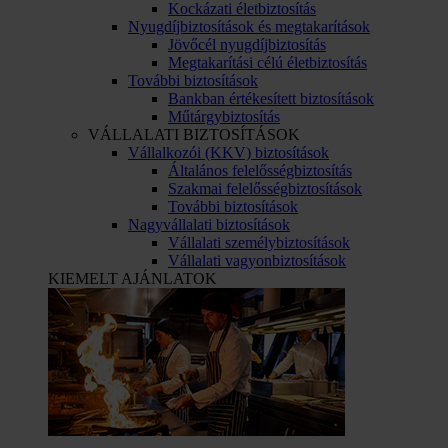
Kockázati életbiztosítás
Nyugdíjbiztosítások és megtakarítások
Jövőcél nyugdíjbiztosítás
Megtakarítási célú életbiztosítás
További biztosítások
Bankban értékesített biztosítások
Műtárgybiztosítás
VÁLLALATI BIZTOSÍTÁSOK
Vállalkozói (KKV) biztosítások
Általános felelősségbiztosítás
Szakmai felelősségbiztosítások
További biztosítások
Nagyvállalati biztosítások
Vállalati személybiztosítások
Vállalati vagyonbiztosítások
KIEMELT AJÁNLATOK