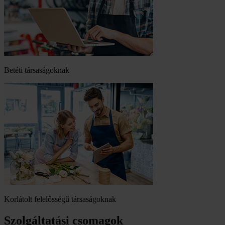
Betéti társaságoknak
Korlátolt felelősségű társaságoknak
Szolgáltatási csomagok