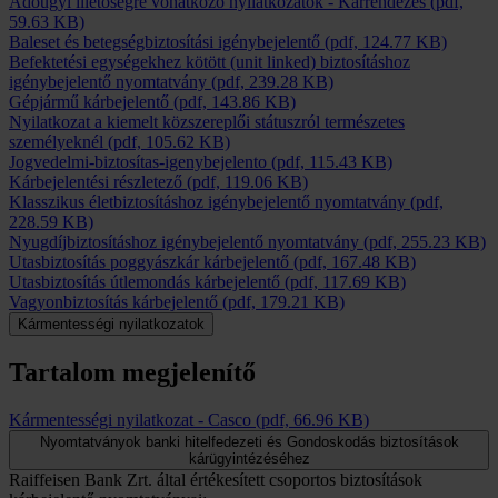
Adóügyi illetőségre vonatkozó nyilatkozatok - Kárrendezés
(pdf,
59.63 KB)
Baleset és betegségbiztosítási igénybejelentő
(pdf, 124.77 KB)
Befektetési egységekhez kötött (unit linked) biztosításhoz
igénybejelentő nyomtatvány
(pdf, 239.28 KB)
Gépjármű kárbejelentő
(pdf, 143.86 KB)
Nyilatkozat a kiemelt közszereplői státuszról természetes
személyeknél
(pdf, 105.62 KB)
Jogvedelmi-biztosítas-igenybejelento
(pdf, 115.43 KB)
Kárbejelentési részletező
(pdf, 119.06 KB)
Klasszikus életbiztosításhoz igénybejelentő nyomtatvány
(pdf,
228.59 KB)
Nyugdíjbiztosításhoz igénybejelentő nyomtatvány
(pdf, 255.23 KB)
Utasbiztosítás poggyászkár kárbejelentő
(pdf, 167.48 KB)
Utasbiztosítás útlemondás kárbejelentő
(pdf, 117.69 KB)
Vagyonbiztosítás kárbejelentő
(pdf, 179.21 KB)
Kármentességi nyilatkozatok
Tartalom megjelenítő
Kármentességi nyilatkozat - Casco
(pdf, 66.96 KB)
Nyomtatványok banki hitelfedezeti és Gondoskodás biztosítások
kárügyintézéséhez
Raiffeisen Bank Zrt. által értékesített csoportos biztosítások