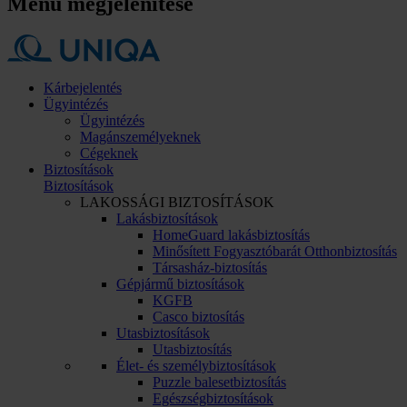
Menü megjelenítése
Kárbejelentés
Ügyintézés
Ügyintézés
Magánszemélyeknek
Cégeknek
Biztosítások
Biztosítások
LAKOSSÁGI BIZTOSÍTÁSOK
Lakásbiztosítások
HomeGuard lakásbiztosítás
Minősített Fogyasztóbarát Otthonbiztosítás
Társasház-biztosítás
Gépjármű biztosítások
KGFB
Casco biztosítás
Utasbiztosítások
Utasbiztosítás
Élet- és személybiztosítások
Puzzle balesetbiztosítás
Egészségbiztosítások