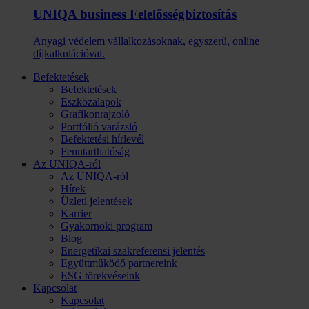
UNIQA business Felelősség­biztosítás
Anyagi védelem vállalkozásoknak, egyszerű, online
díjkalkulációval.
Befektetések
Befektetések
Eszközalapok
Grafikonrajzoló
Portfólió varázsló
Befektetési hírlevél
Fenntarthatóság
Az UNIQA-ról
Az UNIQA-ról
Hírek
Üzleti jelentések
Karrier
Gyakornoki program
Blog
Energetikai szakreferensi jelentés
Együttműködő partnereink
ESG törekvéseink
Kapcsolat
Kapcsolat