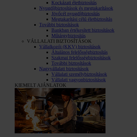
Kockázati életbiztosítás
Nyugdíjbiztosítások és megtakarítások
Jövőcél nyugdíjbiztosítás
Megtakarítási célú életbiztosítás
További biztosítások
Bankban értékesített biztosítások
Műtárgybiztosítás
VÁLLALATI BIZTOSÍTÁSOK
Vállalkozói (KKV) biztosítások
Általános felelősségbiztosítás
Szakmai felelősségbiztosítások
További biztosítások
Nagyvállalati biztosítások
Vállalati személybiztosítások
Vállalati vagyonbiztosítások
KIEMELT AJÁNLATOK