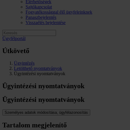
Elérhetőségek
Sajtókapcsolat
Fogyatékossággal élő ügyfeleinknek
Panaszbejelentés
Visszaélés bejelentése
Ügyfélportál
Útkövető
Ügyintézés
Letölthető nyomtatványok
Ügyintézési nyomtatványok
Ügyintézési nyomtatványok
Ügyintézési nyomtatványok
Személyes adatok módosítása, ügyfélazonosítás
Tartalom megjelenítő