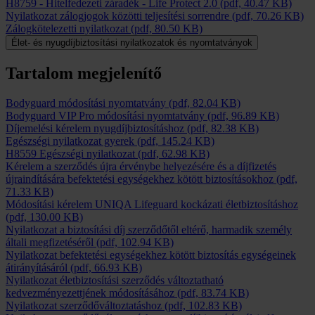
H8759 - Hitelfedezeti záradék - Life Protect 2.0
(pdf, 40.47 KB)
Nyilatkozat zálogjogok közötti teljesítési sorrendre
(pdf, 70.26 KB)
Zálogkötelezetti nyilatkozat
(pdf, 80.50 KB)
Élet- és nyugdíjbiztosítási nyilatkozatok és nyomtatványok
Tartalom megjelenítő
Bodyguard módosítási nyomtatvány
(pdf, 82.04 KB)
Bodyguard VIP Pro módosítási nyomtatvány
(pdf, 96.89 KB)
Díjemelési kérelem nyugdíjbiztosításhoz
(pdf, 82.38 KB)
Egészségi nyilatkozat gyerek
(pdf, 145.24 KB)
H8559 Egészségi nyilatkozat
(pdf, 62.98 KB)
Kérelem a szerződés újra érvénybe helyezésére és a díjfizetés
újraindítására befektetési egységekhez kötött biztosításokhoz
(pdf,
71.33 KB)
Módosítási kérelem UNIQA Lifeguard kockázati életbiztosításhoz
(pdf, 130.00 KB)
Nyilatkozat a biztosítási díj szerződőtől eltérő, harmadik személy
általi megfizetéséről
(pdf, 102.94 KB)
Nyilatkozat befektetési egységekhez kötött biztosítás egységeinek
átirányításáról
(pdf, 66.93 KB)
Nyilatkozat életbiztosítási szerződés változtatható
kedvezményezettjének módosításához
(pdf, 83.74 KB)
Nyilatkozat szerződőváltoztatáshoz
(pdf, 102.83 KB)