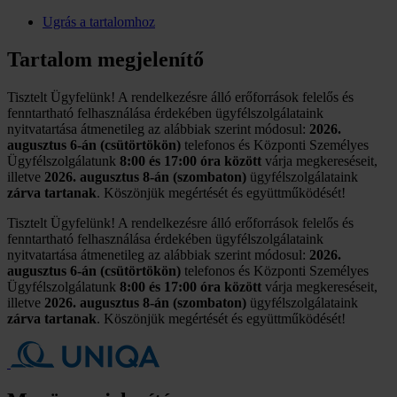
Ugrás a tartalomhoz
Tartalom megjelenítő
Tisztelt Ügyfelünk! A rendelkezésre álló erőforrások felelős és
fenntartható felhasználása érdekében ügyfélszolgálataink
nyitvatartása átmenetileg az alábbiak szerint módosul:
2026.
augusztus 6-án (csütörtökön)
telefonos és Központi Személyes
Ügyfélszolgálatunk
8:00 és 17:00 óra között
várja megkereséseit,
illetve
2026. augusztus 8-án (szombaton)
ügyfélszolgálataink
zárva tartanak
. Köszönjük megértését és együttműködését!
Tisztelt Ügyfelünk! A rendelkezésre álló erőforrások felelős és
fenntartható felhasználása érdekében ügyfélszolgálataink
nyitvatartása átmenetileg az alábbiak szerint módosul:
2026.
augusztus 6-án (csütörtökön)
telefonos és Központi Személyes
Ügyfélszolgálatunk
8:00 és 17:00 óra között
várja megkereséseit,
illetve
2026. augusztus 8-án (szombaton)
ügyfélszolgálataink
zárva tartanak
. Köszönjük megértését és együttműködését!