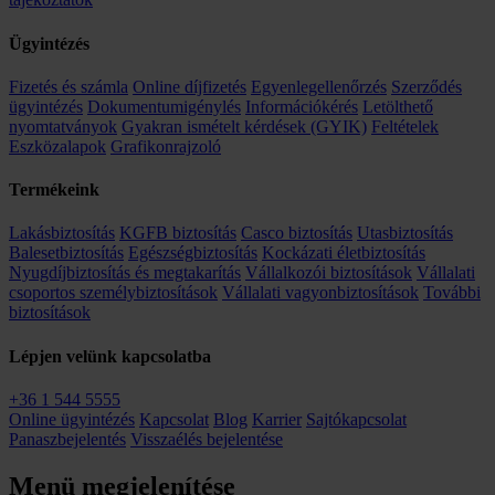
Ügyintézés
Fizetés és számla
Online díjfizetés
Egyenlegellenőrzés
Szerződés
ügyintézés
Dokumentumigénylés
Információkérés
Letölthető
nyomtatványok
Gyakran ismételt kérdések (GYIK)
Feltételek
Eszközalapok
Grafikonrajzoló
Termékeink
Lakásbiztosítás
KGFB biztosítás
Casco biztosítás
Utasbiztosítás
Balesetbiztosítás
Egészségbiztosítás
Kockázati életbiztosítás
Nyugdíjbiztosítás és megtakarítás
Vállalkozói biztosítások
Vállalati
csoportos személybiztosítások
Vállalati vagyonbiztosítások
További
biztosítások
Lépjen velünk kapcsolatba
+36 1 544 5555
Online ügyintézés
Kapcsolat
Blog
Karrier
Sajtókapcsolat
Panaszbejelentés
Visszaélés bejelentése
Menü megjelenítése