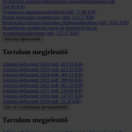
Nyilatkozat szerződőváltoztatáshoz nyugdíjbiztosításnál
(pdf,
104.99 KB)
Nyilatkozat tartamhosszabbításról
(pdf, 77.48 KB)
Puzzle módosítási nyomtatvány
(pdf, 113.77 KB)
Reaktiválási kérelem klasszikus életbiztosításokhoz
(pdf, 70.82 KB)
Rendelkezés rendkívüli (eseti) díj fizetéséről élet és
nyugdíjbiztosításokhoz
(pdf, 127.17 KB)
Adózási tájékoztatók
Tartalom megjelenítő
Adózási tájékoztató 2026
(pdf, 429.55 KB)
Adózási tájékoztató 2025
(pdf, 423.35 KB)
Adózási tájékoztató 2024
(pdf, 406.53 KB)
Adózási tájékoztató 2023
(pdf, 399.08 KB)
Adózási tájékoztató 2022
(pdf, 401.53 KB)
Adózási tájékoztató 2021
(pdf, 316.83 KB)
Adózási tájékoztató 2020
(pdf, 147.07 KB)
Adózási tájékoztató 2019
(pdf, 55.39 KB)
Kár- és szolgáltatási igénybejelentők
Tartalom megjelenítő