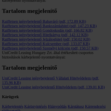
kárbejelentő nyomtatványai:
Tartalom megjelenítő
Raiffeisen igénybejelentő Babaváró
(pdf, 172.89 KB)
Raiffeisen igénybejelentő Bankszámlahitel
(pdf, 147.23 KB)
Raiffeisen igénybejelentő Gondoskodás
(pdf, 166.82 KB)
Raiffeisen igénybejelentő Hitelkártya
(pdf, 142.12 KB)
Raiffeisen igénybejelentő Jelzáloghitel
(pdf, 150.02 KB)
Raiffeisen igénybejelentő Kulcsember
(pdf, 133.07 KB)
Raiffeisen igénybejelentő Személyi kölcsön
(pdf, 150.57 KB)
UniCredit Leasing Hungary Zrt. által értékesített csoportos
biztosítások kárbejelentő nyomtatványai:
Tartalom megjelenítő
UniCredit Leasing igénybejelentő Vállalati Hitelvédelem
(pdf,
135.96 KB)
UniCredit Leasing igénybejelentő Hitelvédelem
(pdf, 139.01 KB)
Kárügyek
Kárbejelentés
Kárügyintézés
Hiánypótlás
Kárstátusz
Kárrendezési
tájékoztatók