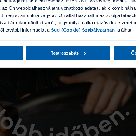
boldalforgalmunk elemzéséhez. Ezen kívül közösségi média-, hi
k az Ön weboldalhasználatra vonatkozó adatait, akik kombinálha
tt meg számunkra vagy az Ön által használt más szolgáltatásokb
tva bármikor dönthet arról, hogy milyen alkalmazásokat szeretne
ről további információt a
Süti (Cookie) Szabályzatban
találhat.
Testreszabás
Ös