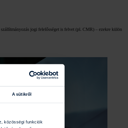
/ szállítmányozás jogi felelősséget is felvet (pl. CMR) – ezekre külön
A sütikről
z, közösségi funkciók