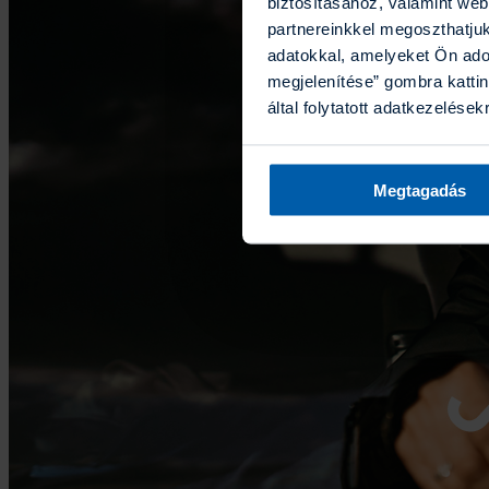
biztosításához, valamint we
partnereinkkel megoszthatju
adatokkal, amelyeket Ön ado
megjelenítése” gombra kattin
által folytatott adatkezelések
Megtagadás