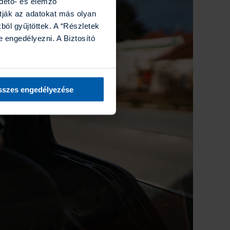
rdető- és elemző
tják az adatokat más olyan
ól gyűjtöttek. A “Részletek
 engedélyezni. A Biztosító
szes engedélyezése