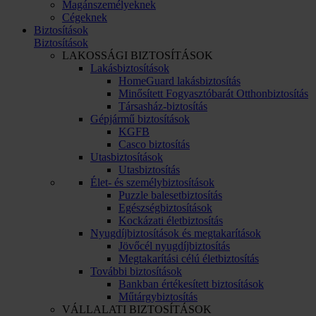
Magánszemélyeknek
Cégeknek
Biztosítások
Biztosítások
LAKOSSÁGI BIZTOSÍTÁSOK
Lakásbiztosítások
HomeGuard lakásbiztosítás
Minősített Fogyasztóbarát Otthonbiztosítás
Társasház-biztosítás
Gépjármű biztosítások
KGFB
Casco biztosítás
Utasbiztosítások
Utasbiztosítás
Élet- és személybiztosítások
Puzzle balesetbiztosítás
Egészségbiztosítások
Kockázati életbiztosítás
Nyugdíjbiztosítások és megtakarítások
Jövőcél nyugdíjbiztosítás
Megtakarítási célú életbiztosítás
További biztosítások
Bankban értékesített biztosítások
Műtárgybiztosítás
VÁLLALATI BIZTOSÍTÁSOK