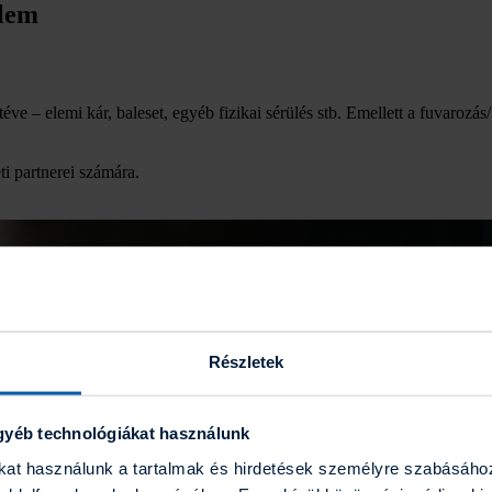
elem
éve – elemi kár, baleset, egyéb fizikai sérülés stb. Emellett a fuvarozás
i partnerei számára.
Részletek
gyéb technológiákat használunk
ákat használunk a tartalmak és hirdetések személyre szabásáho