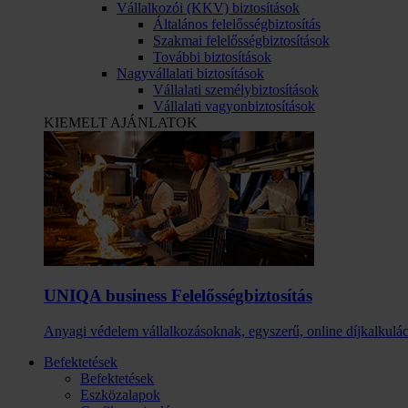
Vállalkozói (KKV) biztosítások
Általános felelősségbiztosítás
Szakmai felelősségbiztosítások
További biztosítások
Nagyvállalati biztosítások
Vállalati személybiztosítások
Vállalati vagyonbiztosítások
KIEMELT AJÁNLATOK
UNIQA business Felelősség­biztosítás
Anyagi védelem vállalkozásoknak, egyszerű, online díjkalkulác
Befektetések
Befektetések
Eszközalapok