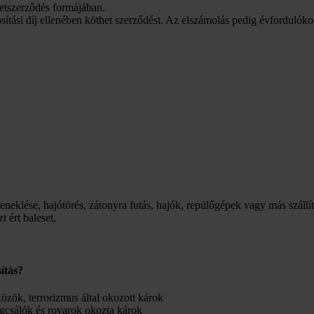
retszerződés formájában.
osítási díj ellenében köthet szerződést. Az elszámolás pedig évfordulókor
feneklése, hajótörés, zátonyra futás, hajók, repülőgépek vagy más száll
t ért baleset,
ítás?
zök, terrorizmus által okozott károk
ágcsálók és rovarok okozta károk