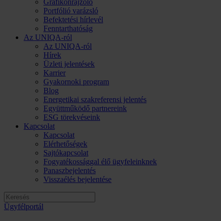
Grafikonrajzoló
Portfólió varázsló
Befektetési hírlevél
Fenntarthatóság
Az UNIQA-ról
Az UNIQA-ról
Hírek
Üzleti jelentések
Karrier
Gyakornoki program
Blog
Energetikai szakreferensi jelentés
Együttműködő partnereink
ESG törekvéseink
Kapcsolat
Kapcsolat
Elérhetőségek
Sajtókapcsolat
Fogyatékossággal élő ügyfeleinknek
Panaszbejelentés
Visszaélés bejelentése
Ügyfélportál