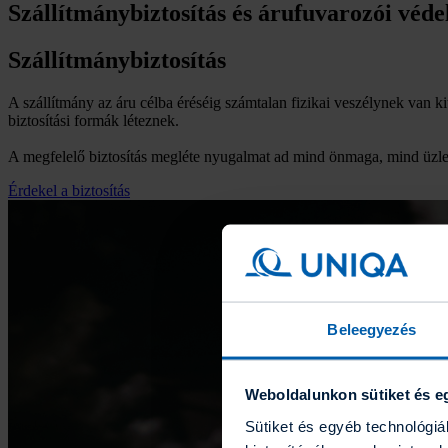
Szállítmánybiztosítás és árufuvarozói véd
Szállítmánybiztosítás
A szállítmány az áru célba éréséig számtalan fizikai veszélynek van kit
biztosítási formák léteznek.
A megfelelő biztosítás megléte nyugalmat ad mind önmaga, mind üzlet
Érdekel a biztosítás
Beleegyezés
Weboldalunkon sütiket és e
Sütiket és egyéb technológi