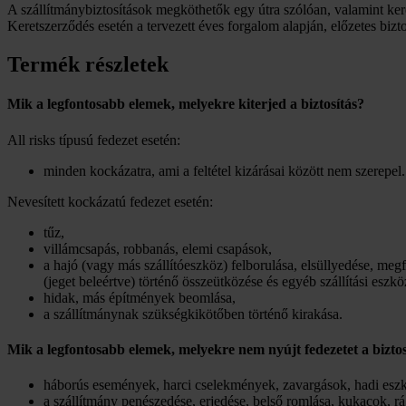
A szállítmánybiztosítások megköthetők egy útra szólóan, valamint ke
Keretszerződés esetén a tervezett éves forgalom alapján, előzetes bizt
Termék részletek
Mik a legfontosabb elemek, melyekre kiterjed a biztosítás?
All risks típusú fedezet esetén:
minden kockázatra, ami a feltétel kizárásai között nem szerepel.
Nevesített kockázatú fedezet esetén:
tűz,
villámcsapás, robbanás, elemi csapások,
a hajó (vagy más szállítóeszköz) felborulása, elsüllyedése, meg
(jeget beleértve) történő összeütközése és egyéb szállítási eszköz
hidak, más építmények beomlása,
a szállítmánynak szükségkikötőben történő kirakása.
Mik a legfontosabb elemek, melyekre nem nyújt fedezetet a biztos
háborús események, harci cselekmények, zavargások, hadi eszkö
a szállítmány penészedése, erjedése, belső romlása, kukacok, r