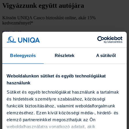
Vigyázzunk együtt autójára
Kössön UNIQA Casco biztosítást online, akár 15%
kedvezménnyel*
Díjkalkulátor
Még több infó
* uniqa.hu/casco oldalon történő szerződéskötéskor 10%, e-
kommunikáció beállításakor 5% kedvezményt adunk a Casco
Beleegyezés
Részletek
A sütikről
díjából.
Hogyan szeretné megkötni Casco
Weboldalunkon sütiket és egyéb technológiákat
biztosítását?
használunk
Online felületünkön
Sütiket és egyéb technológiákat használunk a tartalmak
és hirdetések személyre szabásához, közösségi
funkciók biztosításához, valamint weboldalforgalmunk
elemzéséhez. Ezen kívül közösségi média-, hirdető- és
elemző partnereinkkel megoszthatjuk az Ön
weboldalhasználatra vonatkozó adatait, akik