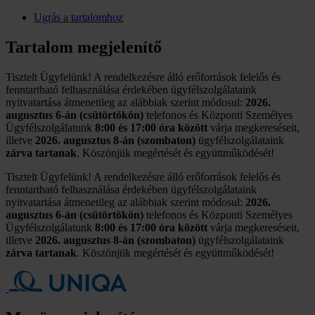
Ugrás a tartalomhoz
Tartalom megjelenítő
Tisztelt Ügyfelünk! A rendelkezésre álló erőforrások felelős és
fenntartható felhasználása érdekében ügyfélszolgálataink
nyitvatartása átmenetileg az alábbiak szerint módosul:
2026.
augusztus 6-án (csütörtökön)
telefonos és Központi Személyes
Ügyfélszolgálatunk
8:00 és 17:00 óra között
várja megkereséseit,
illetve
2026. augusztus 8-án (szombaton)
ügyfélszolgálataink
zárva tartanak
. Köszönjük megértését és együttműködését!
Tisztelt Ügyfelünk! A rendelkezésre álló erőforrások felelős és
fenntartható felhasználása érdekében ügyfélszolgálataink
nyitvatartása átmenetileg az alábbiak szerint módosul:
2026.
augusztus 6-án (csütörtökön)
telefonos és Központi Személyes
Ügyfélszolgálatunk
8:00 és 17:00 óra között
várja megkereséseit,
illetve
2026. augusztus 8-án (szombaton)
ügyfélszolgálataink
zárva tartanak
. Köszönjük megértését és együttműködését!