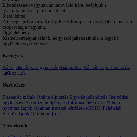
Elkötelezettek vagyunk az innováció iránt, beépítjük a
gyakorlatunkba a piaci trendeket.
Stabil háttér
A térséget jól ismerő, Közép-Kelet-Európa 16 országában működő
csoport tagja vagyunk.
Ügyfélélmény
Kiemelt stratégiai célunk, hogy szolgáltatásainkkal a legjobb
ügyfélélményt nyújtsuk.
Kárügyek
Kárbejelentés
Kárügyintézés
Hiánypótlás
Kárstátusz
Kárrendezési
tájékoztatók
Ügyintézés
Fizetés és számla
Online díjfizetés
Egyenlegellenőrzés
Szerződés
ügyintézés
Dokumentumigénylés
Információkérés
Letölthető
nyomtatványok
Gyakran ismételt kérdések (GYIK)
Feltételek
Eszközalapok
Grafikonrajzoló
Termékeink