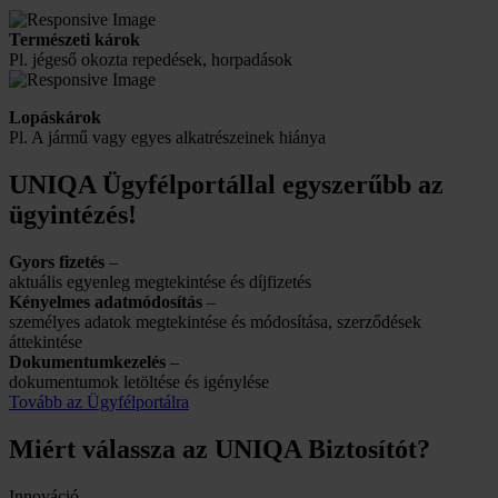
Természeti károk
Pl. jégeső okozta repedések, horpadások
Lopáskárok
Pl. A jármű vagy egyes alkatrészeinek hiánya
UNIQA Ügyfélportállal egyszerűbb az
ügyintézés!
Gyors fizetés
–
aktuális egyenleg megtekintése és díjfizetés
Kényelmes adatmódosítás
–
személyes adatok megtekintése és módosítása, szerződések
áttekintése
Dokumentumkezelés
–
dokumentumok letöltése és igénylése
Tovább az Ügyfélportálra
Miért válassza az UNIQA Biztosítót?
Innováció