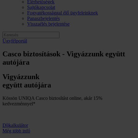
Elérhetőségek
Sajtókapcsolat
Fogyatékossággal élő ügyfeleinknek
Panaszbejelentés
Visszaélés bejelentése
Ügyfélportál
Casco biztosítások - Vigyázzunk együtt
autójára
Vigyázzunk
együtt autójára
Kössön UNIQA Casco biztosítást online, akár 15%
kedvezménnyel*
Díjkalkulátor
Még több infó