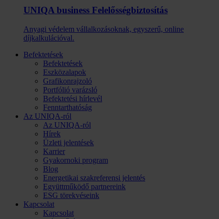
UNIQA business Felelősség­biztosítás
Anyagi védelem vállalkozásoknak, egyszerű, online
díjkalkulációval.
Befektetések
Befektetések
Eszközalapok
Grafikonrajzoló
Portfólió varázsló
Befektetési hírlevél
Fenntarthatóság
Az UNIQA-ról
Az UNIQA-ról
Hírek
Üzleti jelentések
Karrier
Gyakornoki program
Blog
Energetikai szakreferensi jelentés
Együttműködő partnereink
ESG törekvéseink
Kapcsolat
Kapcsolat