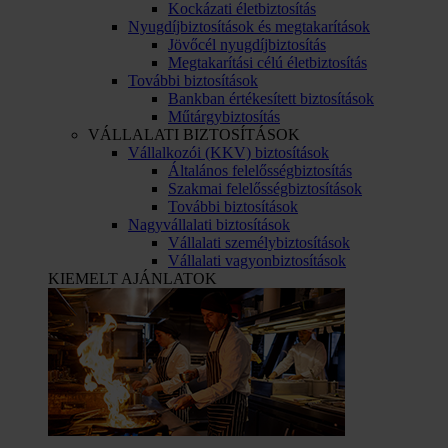
Kockázati életbiztosítás
Nyugdíjbiztosítások és megtakarítások
Jövőcél nyugdíjbiztosítás
Megtakarítási célú életbiztosítás
További biztosítások
Bankban értékesített biztosítások
Műtárgybiztosítás
VÁLLALATI BIZTOSÍTÁSOK
Vállalkozói (KKV) biztosítások
Általános felelősségbiztosítás
Szakmai felelősségbiztosítások
További biztosítások
Nagyvállalati biztosítások
Vállalati személybiztosítások
Vállalati vagyonbiztosítások
KIEMELT AJÁNLATOK