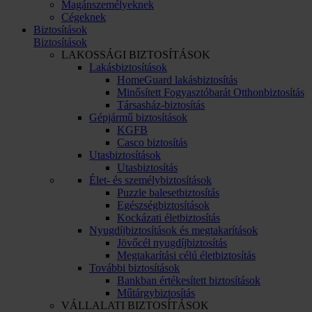
Magánszemélyeknek
Cégeknek
Biztosítások
Biztosítások
LAKOSSÁGI BIZTOSÍTÁSOK
Lakásbiztosítások
HomeGuard lakásbiztosítás
Minősített Fogyasztóbarát Otthonbiztosítás
Társasház-biztosítás
Gépjármű biztosítások
KGFB
Casco biztosítás
Utasbiztosítások
Utasbiztosítás
Élet- és személybiztosítások
Puzzle balesetbiztosítás
Egészségbiztosítások
Kockázati életbiztosítás
Nyugdíjbiztosítások és megtakarítások
Jövőcél nyugdíjbiztosítás
Megtakarítási célú életbiztosítás
További biztosítások
Bankban értékesített biztosítások
Műtárgybiztosítás
VÁLLALATI BIZTOSÍTÁSOK