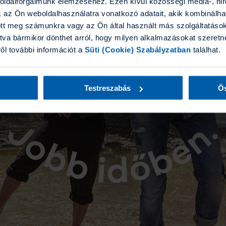
boldalforgalmunk elemzéséhez. Ezen kívül közösségi média-, hi
k az Ön weboldalhasználatra vonatkozó adatait, akik kombinálha
tt meg számunkra vagy az Ön által használt más szolgáltatásokb
tva bármikor dönthet arról, hogy milyen alkalmazásokat szeretne
ről további információt a
Süti (Cookie) Szabályzatban
találhat.
Testreszabás
Ös