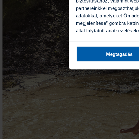
biztosításához, valamint we
partnereinkkel megoszthatju
adatokkal, amelyeket Ön ado
megjelenítése” gombra kattin
által folytatott adatkezelések
Megtagadás