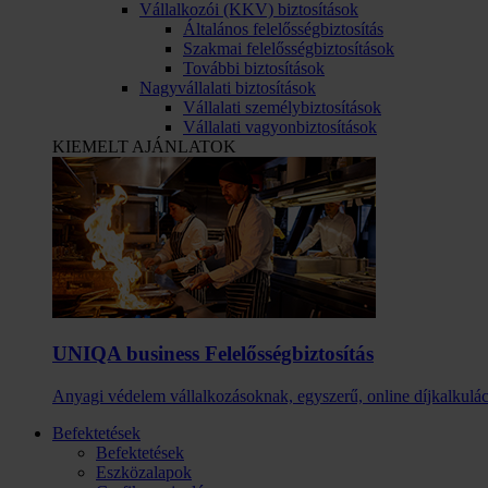
Vállalkozói (KKV) biztosítások
Általános felelősségbiztosítás
Szakmai felelősségbiztosítások
További biztosítások
Nagyvállalati biztosítások
Vállalati személybiztosítások
Vállalati vagyonbiztosítások
KIEMELT AJÁNLATOK
UNIQA business Felelősség­biztosítás
Anyagi védelem vállalkozásoknak, egyszerű, online díjkalkulác
Befektetések
Befektetések
Eszközalapok