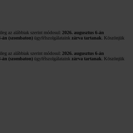
tileg az alábbiak szerint módosul:
2026. augusztus 6-án
8-án (szombaton)
ügyfélszolgálataink
zárva tartanak
. Köszönjük
tileg az alábbiak szerint módosul:
2026. augusztus 6-án
8-án (szombaton)
ügyfélszolgálataink
zárva tartanak
. Köszönjük