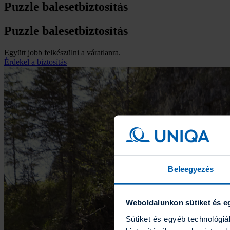
Puzzle balesetbiztosítás
Puzzle balesetbiztosítás
Együtt jobb felkészülni a váratlanra.
Érdekel a biztosítás
Beleegyezés
Weboldalunkon sütiket és e
Sütiket és egyéb technológi