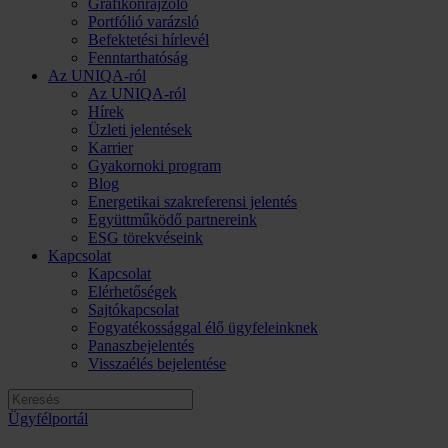
Grafikonrajzoló
Portfólió varázsló
Befektetési hírlevél
Fenntarthatóság
Az UNIQA-ról
Az UNIQA-ról
Hírek
Üzleti jelentések
Karrier
Gyakornoki program
Blog
Energetikai szakreferensi jelentés
Együttműködő partnereink
ESG törekvéseink
Kapcsolat
Kapcsolat
Elérhetőségek
Sajtókapcsolat
Fogyatékossággal élő ügyfeleinknek
Panaszbejelentés
Visszaélés bejelentése
Ügyfélportál