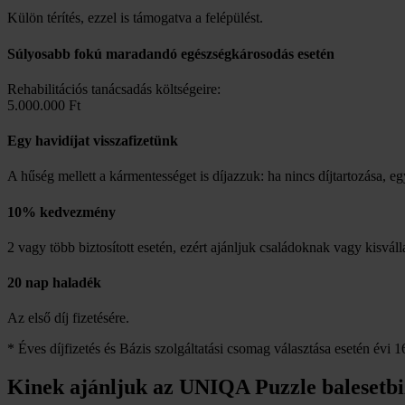
Külön térítés, ezzel is támogatva a felépülést.
Súlyosabb fokú maradandó egészségkárosodás esetén
Rehabilitációs tanácsadás költségeire:
5.000.000 Ft
Egy havidíjat visszafizetünk
A hűség mellett a kármentességet is díjazzuk: ha nincs díjtartozása, eg
10% kedvezmény
2 vagy több biztosított esetén, ezért ajánljuk családoknak vagy kisvá
20 nap haladék
Az első díj fizetésére.
* Éves díjfizetés és Bázis szolgáltatási csomag választása esetén évi 16
Kinek ajánljuk az UNIQA Puzzle balesetbiz