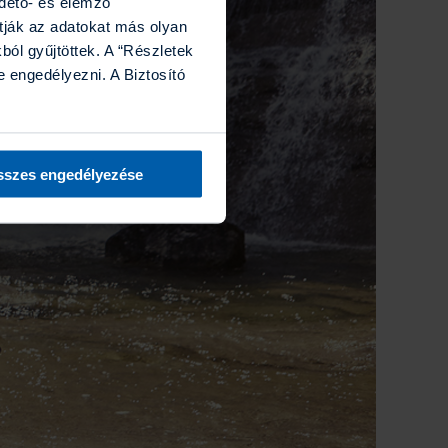
rdető- és elemző
tják az adatokat más olyan
ól gyűjtöttek. A “Részletek
 engedélyezni. A Biztosító
szes engedélyezése