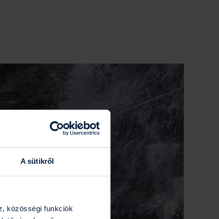
A sütikről
z, közösségi funkciók