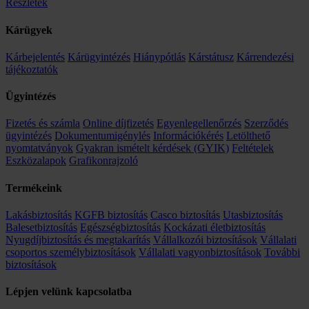
Részletek
Kárügyek
Kárbejelentés
Kárügyintézés
Hiánypótlás
Kárstátusz
Kárrendezési
tájékoztatók
Ügyintézés
Fizetés és számla
Online díjfizetés
Egyenlegellenőrzés
Szerződés
ügyintézés
Dokumentumigénylés
Információkérés
Letölthető
nyomtatványok
Gyakran ismételt kérdések (GYIK)
Feltételek
Eszközalapok
Grafikonrajzoló
Termékeink
Lakásbiztosítás
KGFB biztosítás
Casco biztosítás
Utasbiztosítás
Balesetbiztosítás
Egészségbiztosítás
Kockázati életbiztosítás
Nyugdíjbiztosítás és megtakarítás
Vállalkozói biztosítások
Vállalati
csoportos személybiztosítások
Vállalati vagyonbiztosítások
További
biztosítások
Lépjen velünk kapcsolatba