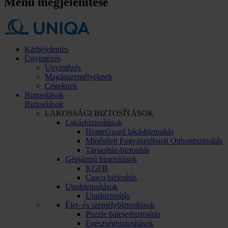
Menü megjelenítése
Kárbejelentés
Ügyintézés
Ügyintézés
Magánszemélyeknek
Cégeknek
Biztosítások
Biztosítások
LAKOSSÁGI BIZTOSÍTÁSOK
Lakásbiztosítások
HomeGuard lakásbiztosítás
Minősített Fogyasztóbarát Otthonbiztosítás
Társasház-biztosítás
Gépjármű biztosítások
KGFB
Casco biztosítás
Utasbiztosítások
Utasbiztosítás
Élet- és személybiztosítások
Puzzle balesetbiztosítás
Egészségbiztosítások