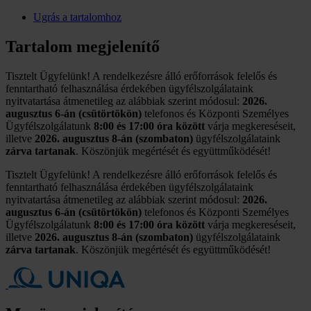
Ugrás a tartalomhoz
Tartalom megjelenítő
Tisztelt Ügyfelünk! A rendelkezésre álló erőforrások felelős és
fenntartható felhasználása érdekében ügyfélszolgálataink
nyitvatartása átmenetileg az alábbiak szerint módosul:
2026.
augusztus 6-án (csütörtökön)
telefonos és Központi Személyes
Ügyfélszolgálatunk
8:00 és 17:00 óra között
várja megkereséseit,
illetve
2026. augusztus 8-án (szombaton)
ügyfélszolgálataink
zárva tartanak
. Köszönjük megértését és együttműködését!
Tisztelt Ügyfelünk! A rendelkezésre álló erőforrások felelős és
fenntartható felhasználása érdekében ügyfélszolgálataink
nyitvatartása átmenetileg az alábbiak szerint módosul:
2026.
augusztus 6-án (csütörtökön)
telefonos és Központi Személyes
Ügyfélszolgálatunk
8:00 és 17:00 óra között
várja megkereséseit,
illetve
2026. augusztus 8-án (szombaton)
ügyfélszolgálataink
zárva tartanak
. Köszönjük megértését és együttműködését!