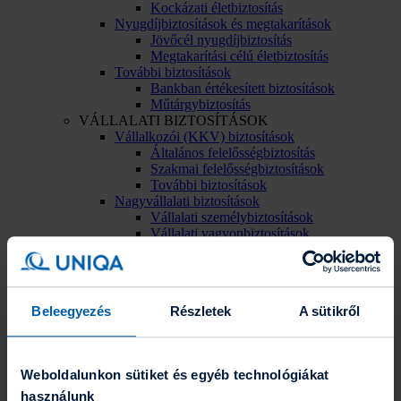
Kockázati életbiztosítás
Nyugdíjbiztosítások és megtakarítások
Jövőcél nyugdíjbiztosítás
Megtakarítási célú életbiztosítás
További biztosítások
Bankban értékesített biztosítások
Műtárgybiztosítás
VÁLLALATI BIZTOSÍTÁSOK
Vállalkozói (KKV) biztosítások
Általános felelősségbiztosítás
Szakmai felelősségbiztosítások
További biztosítások
Nagyvállalati biztosítások
Vállalati személybiztosítások
Vállalati vagyonbiztosítások
KIEMELT AJÁNLATOK
Beleegyezés
Részletek
A sütikről
Weboldalunkon sütiket és egyéb technológiákat
használunk