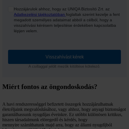
Hozzájárulok ahhoz, hogy az UNIQA Biztosító Zrt. az
Adatkezelési tájékoztatóban
foglaltak szerint kezelje a fent
megadott személyes adataimat abból a célból, hogy a
visszahívási kérésem teljesítése érdekében kapcsolatba
lépjen velem.
Visszahívást kérek
A csillaggal jelölt mezők kitöltése kötelező.
Miért fontos az öngondoskodás?
A havi rendszerességgel befizetett összegek hozzájárulhatnak
életcéljaink megvalósításához, vagy ahhoz, hogy anyagi biztonságot
garantálhassunk nyugdíjas éveinkre. Ez utóbbi különösen kritikus,
hiszen társadalmunk elöregedő és kérdés, hogy
mennyire számíthatunk majd arra, hogy az állami nyugdíjból