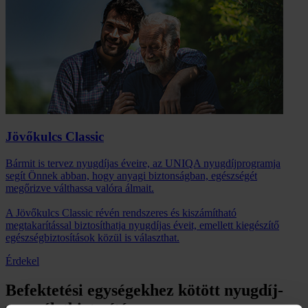
Jövőkulcs Classic
Bármit is tervez nyugdíjas éveire, az UNIQA nyugdíjprogramja
segít Önnek abban, hogy anyagi biztonságban, egészségét
megőrizve válthassa valóra álmait.
A Jövőkulcs Classic révén rendszeres és kiszámítható
megtakarítással biztosíthatja nyugdíjas éveit, emellett kiegészítő
egészségbiztosítások közül is választhat.
Érdekel
Befektetési egységekhez kötött nyugdíj-