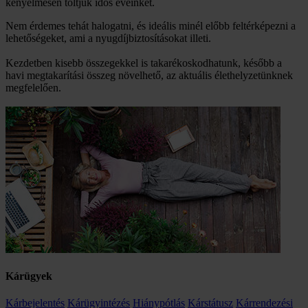
kényelmesen töltjük idős éveinket.
Nem érdemes tehát halogatni, és ideális minél előbb feltérképezni a
lehetőségeket, ami a nyugdíjbiztosításokat illeti.
Kezdetben kisebb összegekkel is takarékoskodhatunk, később a
havi megtakarítási összeg növelhető, az aktuális élethelyzetünknek
megfelelően.
Kárügyek
Kárbejelentés
Kárügyintézés
Hiánypótlás
Kárstátusz
Kárrendezési