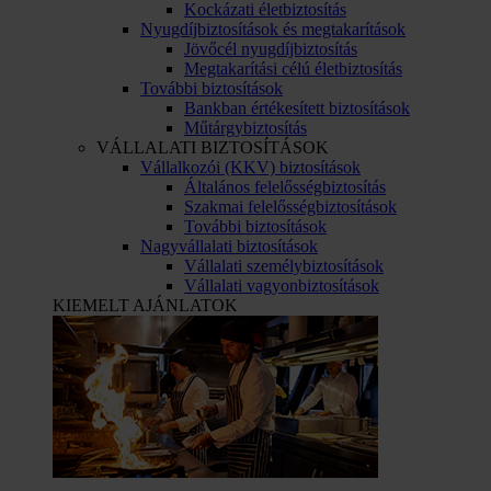
Kockázati életbiztosítás
Nyugdíjbiztosítások és megtakarítások
Jövőcél nyugdíjbiztosítás
Megtakarítási célú életbiztosítás
További biztosítások
Bankban értékesített biztosítások
Műtárgybiztosítás
VÁLLALATI BIZTOSÍTÁSOK
Vállalkozói (KKV) biztosítások
Általános felelősségbiztosítás
Szakmai felelősségbiztosítások
További biztosítások
Nagyvállalati biztosítások
Vállalati személybiztosítások
Vállalati vagyonbiztosítások
KIEMELT AJÁNLATOK