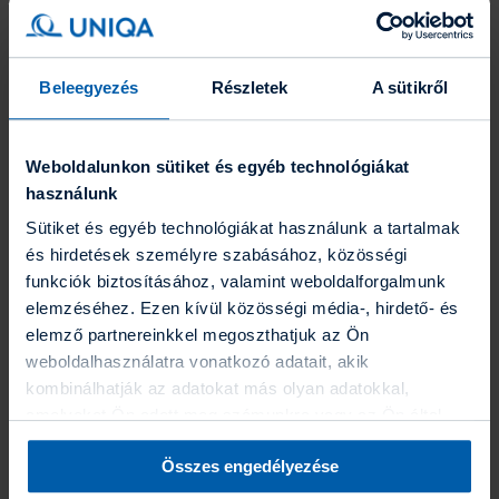
vagy életbiztosítás
Ezeket a biztosítási formáinkat elsősorban azoknak ajánljuk, akik
megtakarításra készek, és ugyanakkor hajlandóak a magasabb
Beleegyezés
Részletek
A sütikről
hozam reményében befektetési kockázatot vállalni.
Weboldalunkon sütiket és egyéb technológiákat
használunk
Sütiket és egyéb technológiákat használunk a tartalmak
és hirdetések személyre szabásához, közösségi
funkciók biztosításához, valamint weboldalforgalmunk
elemzéséhez. Ezen kívül közösségi média-, hirdető- és
elemző partnereinkkel megoszthatjuk az Ön
Jövőcél nyugdíjbiztosítás
weboldalhasználatra vonatkozó adatait, akik
Választhat a szakembereink által előre összeállított különböző
kombinálhatják az adatokat más olyan adatokkal,
kockázati szintű és hozamkilátású vagy éppen adott időtávra
amelyeket Ön adott meg számunkra vagy az Ön által
optimalizált befektetési csomagokból, de egyedileg is meg lehet
használt más szolgáltatásokból gyűjtöttek. A “Részletek
határozni a kívánt befektetési összetételt.
Összes engedélyezése
megjelenítése” gombra kattintva bármikor dönthet arról,
A biztosításhoz kapcsolható kiegészítő biztosítások körét úgy
hogy milyen alkalmazásokat szeretne engedélyezni. A