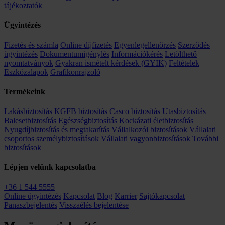
tájékoztatók
Ügyintézés
Fizetés és számla
Online díjfizetés
Egyenlegellenőrzés
Szerződés
ügyintézés
Dokumentumigénylés
Információkérés
Letölthető
nyomtatványok
Gyakran ismételt kérdések (GYIK)
Feltételek
Eszközalapok
Grafikonrajzoló
Termékeink
Lakásbiztosítás
KGFB biztosítás
Casco biztosítás
Utasbiztosítás
Balesetbiztosítás
Egészségbiztosítás
Kockázati életbiztosítás
Nyugdíjbiztosítás és megtakarítás
Vállalkozói biztosítások
Vállalati
csoportos személybiztosítások
Vállalati vagyonbiztosítások
További
biztosítások
Lépjen velünk kapcsolatba
+36 1 544 5555
Online ügyintézés
Kapcsolat
Blog
Karrier
Sajtókapcsolat
Panaszbejelentés
Visszaélés bejelentése