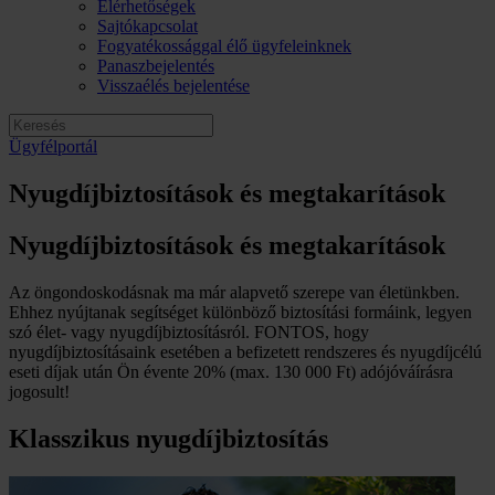
Elérhetőségek
Sajtókapcsolat
Fogyatékossággal élő ügyfeleinknek
Panaszbejelentés
Visszaélés bejelentése
Ügyfélportál
Nyugdíjbiztosítások és megtakarítások
Nyugdíjbiztosítások és megtakarítások
Az öngondoskodásnak ma már alapvető szerepe van életünkben.
Ehhez nyújtanak segítséget különböző biztosítási formáink, legyen
szó élet- vagy nyugdíjbiztosításról. FONTOS, hogy
nyugdíjbiztosításaink esetében a befizetett rendszeres és nyugdíjcélú
eseti díjak után Ön évente 20% (max. 130 000 Ft) adójóváírásra
jogosult!
Klasszikus nyugdíjbiztosítás