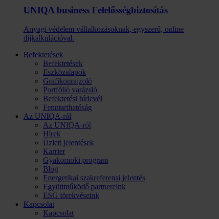
UNIQA business Felelősség­biztosítás
Anyagi védelem vállalkozásoknak, egyszerű, online
díjkalkulációval.
Befektetések
Befektetések
Eszközalapok
Grafikonrajzoló
Portfólió varázsló
Befektetési hírlevél
Fenntarthatóság
Az UNIQA-ról
Az UNIQA-ról
Hírek
Üzleti jelentések
Karrier
Gyakornoki program
Blog
Energetikai szakreferensi jelentés
Együttműködő partnereink
ESG törekvéseink
Kapcsolat
Kapcsolat