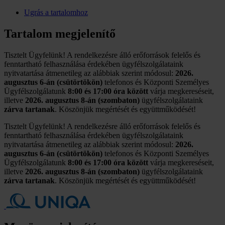
Ugrás a tartalomhoz
Tartalom megjelenítő
Tisztelt Ügyfelünk! A rendelkezésre álló erőforrások felelős és
fenntartható felhasználása érdekében ügyfélszolgálataink
nyitvatartása átmenetileg az alábbiak szerint módosul:
2026.
augusztus 6-án (csütörtökön)
telefonos és Központi Személyes
Ügyfélszolgálatunk
8:00 és 17:00 óra között
várja megkereséseit,
illetve
2026. augusztus 8-án (szombaton)
ügyfélszolgálataink
zárva tartanak
. Köszönjük megértését és együttműködését!
Tisztelt Ügyfelünk! A rendelkezésre álló erőforrások felelős és
fenntartható felhasználása érdekében ügyfélszolgálataink
nyitvatartása átmenetileg az alábbiak szerint módosul:
2026.
augusztus 6-án (csütörtökön)
telefonos és Központi Személyes
Ügyfélszolgálatunk
8:00 és 17:00 óra között
várja megkereséseit,
illetve
2026. augusztus 8-án (szombaton)
ügyfélszolgálataink
zárva tartanak
. Köszönjük megértését és együttműködését!