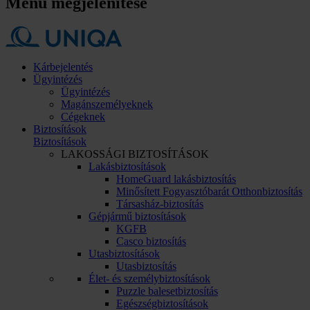
Menü megjelenítése
Kárbejelentés
Ügyintézés
Ügyintézés
Magánszemélyeknek
Cégeknek
Biztosítások
Biztosítások
LAKOSSÁGI BIZTOSÍTÁSOK
Lakásbiztosítások
HomeGuard lakásbiztosítás
Minősített Fogyasztóbarát Otthonbiztosítás
Társasház-biztosítás
Gépjármű biztosítások
KGFB
Casco biztosítás
Utasbiztosítások
Utasbiztosítás
Élet- és személybiztosítások
Puzzle balesetbiztosítás
Egészségbiztosítások