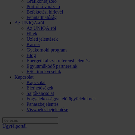
Grafikonrajzoló
Portfólió varázsló
Befektetési hírlevél
Fenntarthatóság
Az UNIQA-ról
Az UNIQA-ról
Hírek
Üzleti jelentések
Karrier
Gyakornoki program
Blog
Energetikai szakreferensi jelentés
Együttműködő partnereink
ESG törekvéseink
Kapcsolat
Kapcsolat
Elérhetőségek
Sajtókapcsolat
Fogyatékossággal élő ügyfeleinknek
Panaszbejelentés
Visszaélés bejelentése
Ügyfélportál