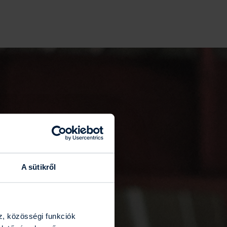
A sütikről
z, közösségi funkciók