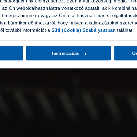
boldalforgalmunk elemzéséhez. Ezen kívül közösségi média-, hi
k az Ön weboldalhasználatra vonatkozó adatait, akik kombinálha
tt meg számunkra vagy az Ön által használt más szolgáltatásokb
tva bármikor dönthet arról, hogy milyen alkalmazásokat szeretne
ről további információt a
Süti (Cookie) Szabályzatban
találhat.
Testreszabás
Ös