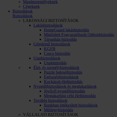
Magánszemélyeknek
Cégeknek
Biztosítások
Biztosítások
LAKOSSÁGI BIZTOSÍTÁSOK
Lakásbiztosítások
HomeGuard lakásbiztosítás
Minősített Fogyasztóbarát Otthonbiztosítás
Társasház-biztosítás
Gépjármű biztosítások
KGFB
Casco biztosítás
Utasbiztosítások
Utasbiztosítás
Élet- és személybiztosítások
Puzzle balesetbiztosítás
Egészségbiztosítások
Kockázati életbiztosítás
Nyugdíjbiztosítások és megtakarítások
Jövőcél nyugdíjbiztosítás
Megtakarítási célú életbiztosítás
További biztosítások
Bankban értékesített biztosítások
Műtárgybiztosítás
VÁLLALATI BIZTOSÍTÁSOK