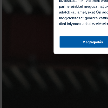
biztosításához, valamint we
partnereinkkel megoszthatju
adatokkal, amelyeket Ön ado
megjelenítése” gombra kattin
által folytatott adatkezelések
Megtagadás