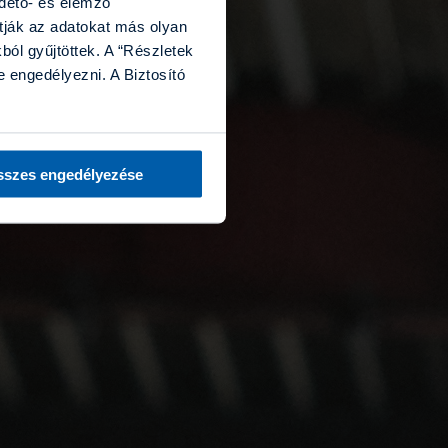
rdető- és elemző
tják az adatokat más olyan
ól gyűjtöttek. A “Részletek
 engedélyezni. A Biztosító
szes engedélyezése