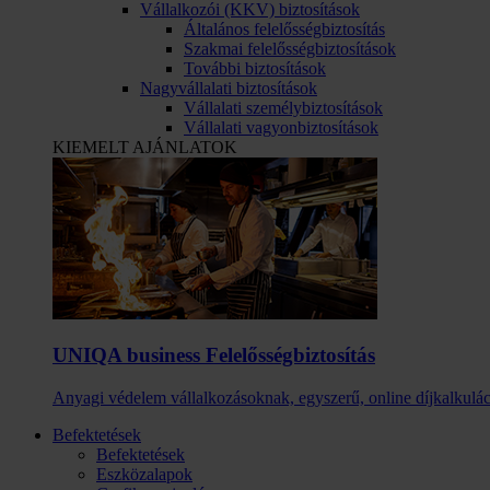
Vállalkozói (KKV) biztosítások
Általános felelősségbiztosítás
Szakmai felelősségbiztosítások
További biztosítások
Nagyvállalati biztosítások
Vállalati személybiztosítások
Vállalati vagyonbiztosítások
KIEMELT AJÁNLATOK
UNIQA business Felelősség­biztosítás
Anyagi védelem vállalkozásoknak, egyszerű, online díjkalkulác
Befektetések
Befektetések
Eszközalapok