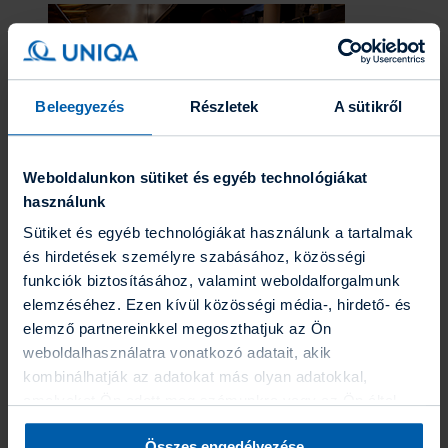
Beleegyezés
Részletek
A sütikről
Weboldalunkon sütiket és egyéb technológiákat
UNIQA business Felelősség­biztosítás
használunk
Anyagi védelem vállalkozásoknak, egyszerű, online
Sütiket és egyéb technológiákat használunk a tartalmak
díjkalkulációval.
és hirdetések személyre szabásához, közösségi
Befektetések
funkciók biztosításához, valamint weboldalforgalmunk
Befektetések
elemzéséhez. Ezen kívül közösségi média-, hirdető- és
Eszközalapok
elemző partnereinkkel megoszthatjuk az Ön
Grafikonrajzoló
Portfólió varázsló
weboldalhasználatra vonatkozó adatait, akik
Befektetési hírlevél
kombinálhatják az adatokat más olyan adatokkal,
Fenntarthatóság
amelyeket Ön adott meg számunkra vagy az Ön által
Az UNIQA-ról
Az UNIQA-ról
használt más szolgáltatásokból gyűjtöttek. A “Részletek
Hírek
Összes engedélyezése