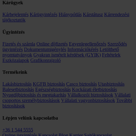
Kárügyek
Kárbejelentés
Kárügyintézés
Hiánypótlás
Kárstátusz
Kárrendezési
tájékoztatók
Ügyintézés
Fizetés és számla
Online díjfizetés
Egyenlegellenőrzés
Szerződés
ügyintézés
Dokumentumigénylés
Információkérés
Letölthető
nyomtatványok
Gyakran ismételt kérdések (GYIK)
Feltételek
Eszközalapok
Grafikonrajzoló
Termékeink
Lakásbiztosítás
KGFB biztosítás
Casco biztosítás
Utasbiztosítás
Balesetbiztosítás
Egészségbiztosítás
Kockázati életbiztosítás
Nyugdíjbiztosítás és megtakarítás
Vállalkozói biztosítások
Vállalati
csoportos személybiztosítások
Vállalati vagyonbiztosítások
További
biztosítások
Lépjen velünk kapcsolatba
+36 1 544 5555
Online ügyintézés
Kapcsolat
Blog
Karrier
Sajtókapcsolat