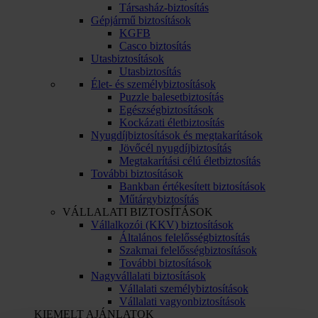
Társasház-biztosítás
Gépjármű biztosítások
KGFB
Casco biztosítás
Utasbiztosítások
Utasbiztosítás
Élet- és személybiztosítások
Puzzle balesetbiztosítás
Egészségbiztosítások
Kockázati életbiztosítás
Nyugdíjbiztosítások és megtakarítások
Jövőcél nyugdíjbiztosítás
Megtakarítási célú életbiztosítás
További biztosítások
Bankban értékesített biztosítások
Műtárgybiztosítás
VÁLLALATI BIZTOSÍTÁSOK
Vállalkozói (KKV) biztosítások
Általános felelősségbiztosítás
Szakmai felelősségbiztosítások
További biztosítások
Nagyvállalati biztosítások
Vállalati személybiztosítások
Vállalati vagyonbiztosítások
KIEMELT AJÁNLATOK