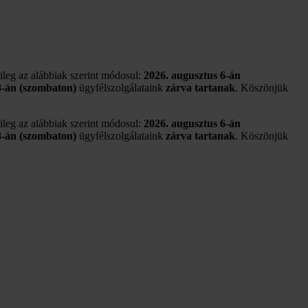
tileg az alábbiak szerint módosul:
2026. augusztus 6-án
8-án (szombaton)
ügyfélszolgálataink
zárva tartanak
. Köszönjük
tileg az alábbiak szerint módosul:
2026. augusztus 6-án
8-án (szombaton)
ügyfélszolgálataink
zárva tartanak
. Köszönjük