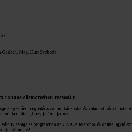
ai:
h Gerlach, Mag. Kurt Svoboda
ta rangos elismerésben részesült
ége alapvetően meghatározza munkánk sikerét, valamint irányt mutat a 
bennünket abban, hogy jó úton járunk.
iváló Kiszolgálás programban az UNIQA telefonos és online ügyfélszolg
rági különdíj is!