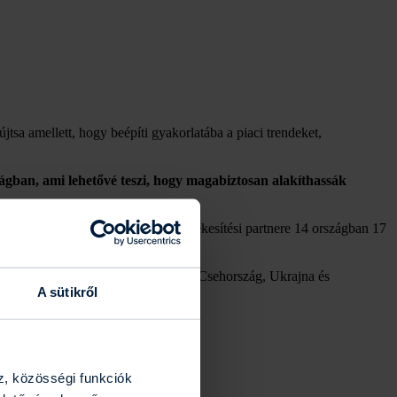
sa amellett, hogy beépíti gyakorlatába a piaci trendeket,
ságban, ami lehetővé teszi, hogy magabiztosan alakíthassák
000 munkatársa és kizárólagos értékesítési partnere 14 országban 17
zág, Románia, Szerbia, Szlovákia, Csehország, Ukrajna és
A sütikről
z, közösségi funkciók