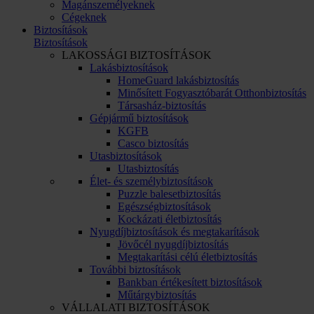
Magánszemélyeknek
Cégeknek
Biztosítások
Biztosítások
LAKOSSÁGI BIZTOSÍTÁSOK
Lakásbiztosítások
HomeGuard lakásbiztosítás
Minősített Fogyasztóbarát Otthonbiztosítás
Társasház-biztosítás
Gépjármű biztosítások
KGFB
Casco biztosítás
Utasbiztosítások
Utasbiztosítás
Élet- és személybiztosítások
Puzzle balesetbiztosítás
Egészségbiztosítások
Kockázati életbiztosítás
Nyugdíjbiztosítások és megtakarítások
Jövőcél nyugdíjbiztosítás
Megtakarítási célú életbiztosítás
További biztosítások
Bankban értékesített biztosítások
Műtárgybiztosítás
VÁLLALATI BIZTOSÍTÁSOK