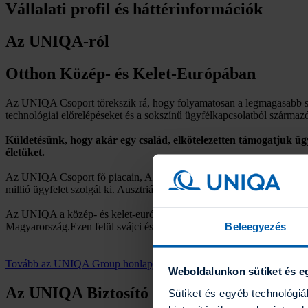
Vállalati profil és háttérinformációk
Az UNIQA-ról
Otthon Közép- és Kelet-Európában
Az UNIQA Csoport törekszik rá, hogy folyamatosan a legmagasabb színv
technológiai előrelépéseket és a sokszínű ügyfélkapcsolatból származó
Küldetésünk, hogy akár egy család, elkötelezetten támogatjuk ügy
életüket.
Az UNIQA Csoport fő piacain, Ausztriában, valamint Közép- és Kelet-
millió ügyfelet szolgál ki. Ausztriában közel 21%-os piaci részesedé
Az UNIQA a közép- és kelet-európai régió 11 országában van jelen: 
Beleegyezés
Magyarország.Ezen felül svájci és liechtensteini leányvállalatok is 
Tovább az UNIQA Group honlapjára
Weboldalunkon sütiket és e
Az UNIQA Biztosító Magyarországon
Sütiket és egyéb technológi