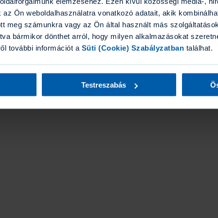
boldalforgalmunk elemzéséhez. Ezen kívül közösségi média-, hi
ytállt az elmúlt évek piaci változásaiban. A több mint két évtized alat
k az Ön weboldalhasználatra vonatkozó adatait, akik kombinálha
tt meg számunkra vagy az Ön által használt más szolgáltatásokb
tva bármikor dönthet arról, hogy milyen alkalmazásokat szeretne
ről további információt a
Süti (Cookie) Szabályzatban
találhat.
i Igazgatóság)
Testreszabás
Ös