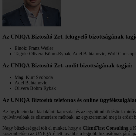
Az UNIQA Biztosító Zrt. felügyelő bizottságának tagj
Elnök: Franz Weiler
Tagok: Olivera Böhm-Rybak, Adel Bahtanovic, Wolf Christop
Az UNIQA Biztosító Zrt. audit bizottságának tagjai:
Mag. Kurt Svoboda
Adel Bahtanovic
Olivera Böhm-Rybak
Az UNIQA Biztosító telefonos és online ügyfélszolgála
Az ügyfeleinkkel kialakított kapcsolat és az együttműködésünk minős
nyilvánvalóak és elismerésre méltóak, az egyszersmind meg is erősít 
Nagy büszkeséggel tölt el minket, hogy a
ClientFirst Consulting
a K
köszönhetően az UNIQA-é lett továbbá a legjobb biztosítónak járó ipa