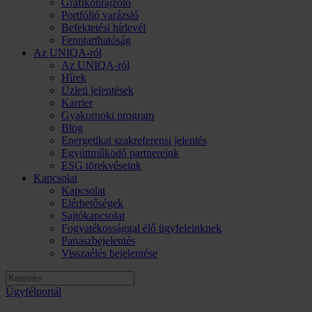
Grafikonrajzoló
Portfólió varázsló
Befektetési hírlevél
Fenntarthatóság
Az UNIQA-ról
Az UNIQA-ról
Hírek
Üzleti jelentések
Karrier
Gyakornoki program
Blog
Energetikai szakreferensi jelentés
Együttműködő partnereink
ESG törekvéseink
Kapcsolat
Kapcsolat
Elérhetőségek
Sajtókapcsolat
Fogyatékossággal élő ügyfeleinknek
Panaszbejelentés
Visszaélés bejelentése
Ügyfélportál