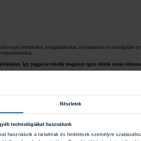
onalú termékeket, szolgáltatásokat, folyamatokat és kiszolgálást nyújt
 tapasztalatokat.
feleinket. Így joggal érezhetik magukat egész életük során bizton
Európában a piacvezető biztosítótársaságok közé tartozik. Mintegy 20 
sével az UNIQA a második legnagyobb biztosítótársaság.
Bosznia-Hercegovina, Bulgária, Horvátország, Montenegró, Lengyelors
Részletek
tartoznak az UNIQA csoporthoz.
gyéb technológiákat használunk
ákat használunk a tartalmak és hirdetések személyre szabásáho