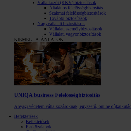
Vállalkozói (KKV) biztosítások
Általános felelősségbiztosítás
Szakmai felelősségbiztosítások
További biztosítások
Nagyvállalati biztosítások
Vállalati személybiztosítások
Vállalati vagyonbiztosítások
KIEMELT AJÁNLATOK
UNIQA business Felelősség­biztosítás
Anyagi védelem vállalkozásoknak, egyszerű, online díjkalkulác
Befektetések
Befektetések
Eszközalapok