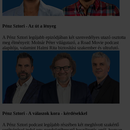
Pénz Sztori - Az út a lényeg
A Pénz Sztori legújabb epizódjában két szenvedélyes utazó osztotta
meg élményeit: Molnár Péter világutazó, a Road Movie podcast
alapítója, valamint Halmi Rita biztosítási szakember és ultrafutó.
Pénz Sztori - A válaszok kora - kérdésekkel
A Pénz Sztori podcast legújabb részében két meghívott szakértő
segítségével indul egy gondolatébresztő beszélgetés arról, hogyan