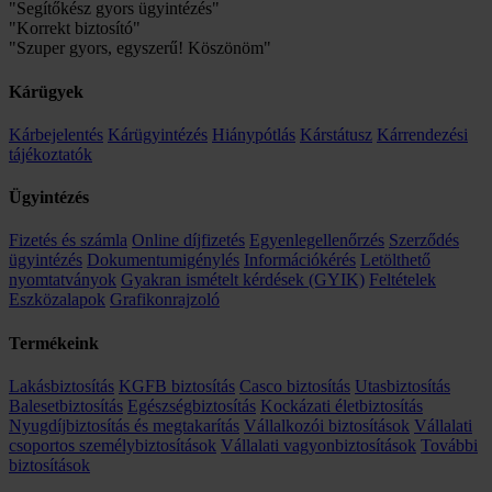
"Segítőkész gyors ügyintézés"
"Korrekt biztosító"
"Szuper gyors, egyszerű! Köszönöm"
Kárügyek
Kárbejelentés
Kárügyintézés
Hiánypótlás
Kárstátusz
Kárrendezési
tájékoztatók
Ügyintézés
Fizetés és számla
Online díjfizetés
Egyenlegellenőrzés
Szerződés
ügyintézés
Dokumentumigénylés
Információkérés
Letölthető
nyomtatványok
Gyakran ismételt kérdések (GYIK)
Feltételek
Eszközalapok
Grafikonrajzoló
Termékeink
Lakásbiztosítás
KGFB biztosítás
Casco biztosítás
Utasbiztosítás
Balesetbiztosítás
Egészségbiztosítás
Kockázati életbiztosítás
Nyugdíjbiztosítás és megtakarítás
Vállalkozói biztosítások
Vállalati
csoportos személybiztosítások
Vállalati vagyonbiztosítások
További
biztosítások