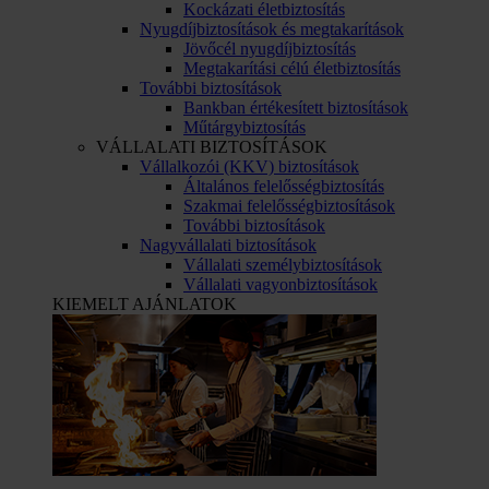
Kockázati életbiztosítás
Nyugdíjbiztosítások és megtakarítások
Jövőcél nyugdíjbiztosítás
Megtakarítási célú életbiztosítás
További biztosítások
Bankban értékesített biztosítások
Műtárgybiztosítás
VÁLLALATI BIZTOSÍTÁSOK
Vállalkozói (KKV) biztosítások
Általános felelősségbiztosítás
Szakmai felelősségbiztosítások
További biztosítások
Nagyvállalati biztosítások
Vállalati személybiztosítások
Vállalati vagyonbiztosítások
KIEMELT AJÁNLATOK