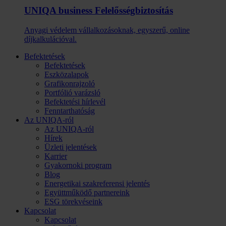
UNIQA business Felelősség­biztosítás
Anyagi védelem vállalkozásoknak, egyszerű, online
díjkalkulációval.
Befektetések
Befektetések
Eszközalapok
Grafikonrajzoló
Portfólió varázsló
Befektetési hírlevél
Fenntarthatóság
Az UNIQA-ról
Az UNIQA-ról
Hírek
Üzleti jelentések
Karrier
Gyakornoki program
Blog
Energetikai szakreferensi jelentés
Együttműködő partnereink
ESG törekvéseink
Kapcsolat
Kapcsolat