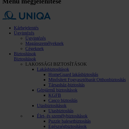
Menü megjelenítése
Kárbejelentés
Ügyintézés
Ügyintézés
Magánszemélyeknek
Cégeknek
Biztosítások
Biztosítások
LAKOSSÁGI BIZTOSÍTÁSOK
Lakásbiztosítások
HomeGuard lakásbiztosítás
Minősített Fogyasztóbarát Otthonbiztosítás
Társasház-biztosítás
Gépjármű biztosítások
KGFB
Casco biztosítás
Utasbiztosítások
Utasbiztosítás
Élet- és személybiztosítások
Puzzle balesetbiztosítás
Egészségbiztosítások