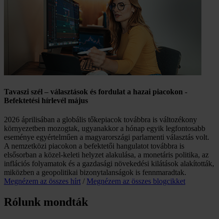
Tavaszi szél – választások és fordulat a hazai piacokon -
Befektetési hírlevél május
2026 áprilisában a globális tőkepiacok továbbra is változékony
környezetben mozogtak, ugyanakkor a hónap egyik legfontosabb
eseménye egyértelműen a magyarországi parlamenti választás volt.
A nemzetközi piacokon a befektetői hangulatot továbbra is
elsősorban a közel-keleti helyzet alakulása, a monetáris politika, az
inflációs folyamatok és a gazdasági növekedési kilátások alakították,
miközben a geopolitikai bizonytalanságok is fennmaradtak.
Megnézem az összes hírt
/
Megnézem az összes blogcikket
Rólunk mondták