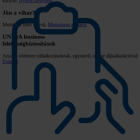
kártyát!
Nyerni szeretnék
Jön a vihar?
Mutatom, mire figyelj.
Megnézem a videót
UNIQA business
felelősségbiztosítások
Anyagi védelem vállalkozásoknak, egyszerű, online díjkalkulációval
Érdekel