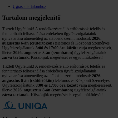
Ugrás a tartalomhoz
Tartalom megjelenítő
Tisztelt Ügyfelünk! A rendelkezésre álló erőforrások felelős és
fenntartható felhasználása érdekében ügyfélszolgálataink
nyitvatartása átmenetileg az alábbiak szerint módosul:
2026.
augusztus 6-án (csütörtökön)
telefonos és Központi Személyes
Ügyfélszolgálatunk
8:00 és 17:00 óra között
várja megkereséseit,
illetve
2026. augusztus 8-án (szombaton)
ügyfélszolgálataink
zárva tartanak
. Köszönjük megértését és együttműködését!
Tisztelt Ügyfelünk! A rendelkezésre álló erőforrások felelős és
fenntartható felhasználása érdekében ügyfélszolgálataink
nyitvatartása átmenetileg az alábbiak szerint módosul:
2026.
augusztus 6-án (csütörtökön)
telefonos és Központi Személyes
Ügyfélszolgálatunk
8:00 és 17:00 óra között
várja megkereséseit,
illetve
2026. augusztus 8-án (szombaton)
ügyfélszolgálataink
zárva tartanak
. Köszönjük megértését és együttműködését!