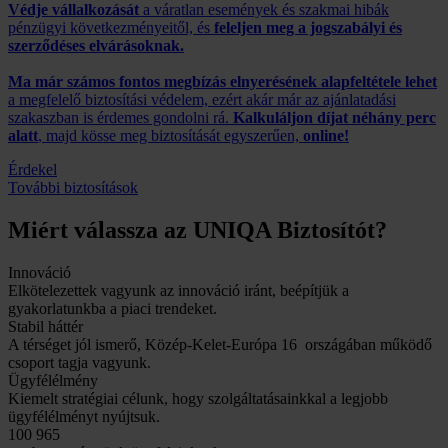
Védje vállalkozását
a váratlan események és szakmai hibák
pénzügyi következményeitől, és
feleljen meg a jogszabályi és
szerződéses elvárásoknak.
Ma már számos fontos megbízás elnyerésének alapfeltétele lehet
a megfelelő biztosítási védelem, ezért akár már az ajánlatadási
szakaszban is érdemes gondolni rá.
Kalkuláljon díjat néhány perc
alatt
, majd kösse meg biztosítását egyszerűen,
online!
Érdekel
További biztosítások
Miért válassza az UNIQA Biztosítót?
Innováció
Elkötelezettek vagyunk az innováció iránt, beépítjük a
gyakorlatunkba a piaci trendeket.
Stabil háttér
A térséget jól ismerő, Közép-Kelet-Európa 16 országában működő
csoport tagja vagyunk.
Ügyfélélmény
Kiemelt stratégiai célunk, hogy szolgáltatásainkkal a legjobb
ügyfélélményt nyújtsuk.
100 965