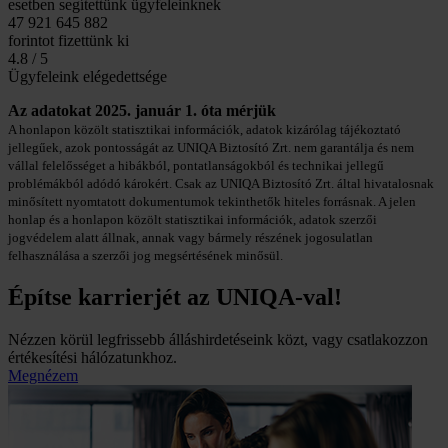
esetben segítettünk ügyfeleinknek
47 921 645 882
forintot fizettünk ki
4.8 / 5
Ügyfeleink elégedettsége
Az adatokat 2025. január 1. óta mérjük
A honlapon közölt statisztikai információk, adatok kizárólag tájékoztató
jellegűek, azok pontosságát az UNIQA Biztosító Zrt. nem garantálja és nem
vállal felelősséget a hibákból, pontatlanságokból és technikai jellegű
problémákból adódó károkért. Csak az UNIQA Biztosító Zrt. által hivatalosnak
minősített nyomtatott dokumentumok tekinthetők hiteles forrásnak. A jelen
honlap és a honlapon közölt statisztikai információk, adatok szerzői
jogvédelem alatt állnak, annak vagy bármely részének jogosulatlan
felhasználása a szerzői jog megsértésének minősül.
Építse karrierjét az UNIQA-val!
Nézzen körül legfrissebb álláshirdetéseink közt, vagy csatlakozzon
értékesítési hálózatunkhoz.
Megnézem