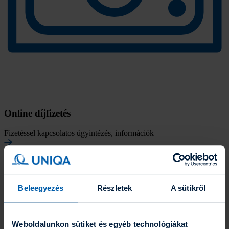
Online díjfizetés
Fizetéssel kapcsolatos ügyintézés, információk
Kössön biztosítást az UNIQA-nál!
Beleegyezés
Részletek
A sütikről
Weboldalunkon sütiket és egyéb technológiákat