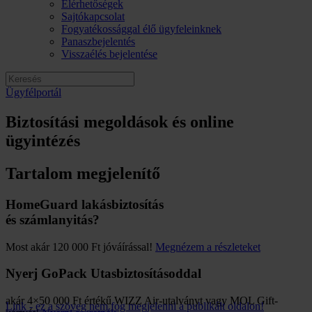
Elérhetőségek
Sajtókapcsolat
Fogyatékossággal élő ügyfeleinknek
Panaszbejelentés
Visszaélés bejelentése
Ügyfélportál
Biztosítási megoldások és online
ügyintézés
Tartalom megjelenítő
HomeGuard lakásbiztosítás
és számlanyitás?
Most akár 120 000 Ft jóváírással!
Megnézem a részleteket
Nyerj GoPack Utasbiztosításoddal
akár 4×50 000 Ft értékű WIZZ Air-utalványt vagy MOL Gift-
Link - ez a szöveg nem fog megjelenni a publikált oldalon!