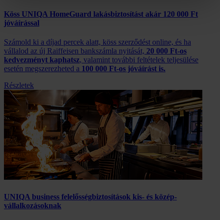
Köss UNIQA HomeGuard lakásbiztosítást akár 120 000 Ft
jóváírással
Számold ki a díjad percek alatt, köss szerződést online, és ha
vállalod az új Raiffeisen bankszámla nyitását,
20 000 Ft-os
kedvezményt
kaphatsz
, valamint további feltételek teljesülése
esetén megszerezheted a
100 000 Ft-os jóváírást is.
Részletek
UNIQA business felelősség­biztosítások kis- és közép­
vállalkozásoknak