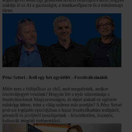
alakítja át az AI a gazdaságot, a munkaerőpiacot és a mindennapi
életet.
Pénz Sztori - Kell egy hét együttlét - Fesztiválcsinálók
Miért nem a fellépőlista az első, amit megnézünk, amikor
fesztiváljegyet veszünk? Hogyan lett a nyár szinonimája a
fesztiválozásnak Magyarországon, és miért alakult ez egészen
másképp itthon, mint a világ számos más pontján? A Pénz Sztori
podcast legújabb epizódjában a hazai fesztiválkultúra múltjáról,
jelenéről és jövőjéről beszélgetünk – közérthetően, őszintén,
kulisszák mögötti történetekkel.