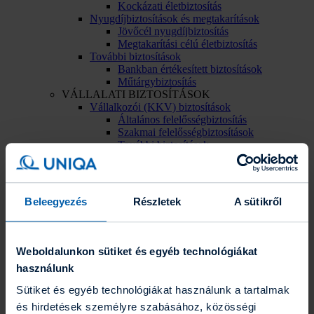
Kockázati életbiztosítás
Nyugdíjbiztosítások és megtakarítások
Jövőcél nyugdíjbiztosítás
Megtakarítási célú életbiztosítás
További biztosítások
Bankban értékesített biztosítások
Műtárgybiztosítás
VÁLLALATI BIZTOSÍTÁSOK
Vállalkozói (KKV) biztosítások
Általános felelősségbiztosítás
Szakmai felelősségbiztosítások
További biztosítások
Nagyvállalati biztosítások
Vállalati személybiztosítások
Vállalati vagyonbiztosítások
KIEMELT AJÁNLATOK
Beleegyezés
Részletek
A sütikről
Weboldalunkon sütiket és egyéb technológiákat
használunk
Sütiket és egyéb technológiákat használunk a tartalmak
és hirdetések személyre szabásához, közösségi