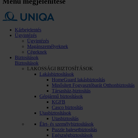
Menü megjelenítése
Kárbejelentés
Ügyintézés
Ügyintézés
Magánszemélyeknek
Cégeknek
Biztosítások
Biztosítások
LAKOSSÁGI BIZTOSÍTÁSOK
Lakásbiztosítások
HomeGuard lakásbiztosítás
Minősített Fogyasztóbarát Otthonbiztosítás
Társasház-biztosítás
Gépjármű biztosítások
KGFB
Casco biztosítás
Utasbiztosítások
Utasbiztosítás
Élet- és személybiztosítások
Puzzle balesetbiztosítás
Egészségbiztosítások