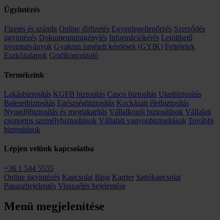
Ügyintézés
Fizetés és számla
Online díjfizetés
Egyenlegellenőrzés
Szerződés
ügyintézés
Dokumentumigénylés
Információkérés
Letölthető
nyomtatványok
Gyakran ismételt kérdések (GYIK)
Feltételek
Eszközalapok
Grafikonrajzoló
Termékeink
Lakásbiztosítás
KGFB biztosítás
Casco biztosítás
Utasbiztosítás
Balesetbiztosítás
Egészségbiztosítás
Kockázati életbiztosítás
Nyugdíjbiztosítás és megtakarítás
Vállalkozói biztosítások
Vállalati
csoportos személybiztosítások
Vállalati vagyonbiztosítások
További
biztosítások
Lépjen velünk kapcsolatba
+36 1 544 5555
Online ügyintézés
Kapcsolat
Blog
Karrier
Sajtókapcsolat
Panaszbejelentés
Visszaélés bejelentése
Menü megjelenítése