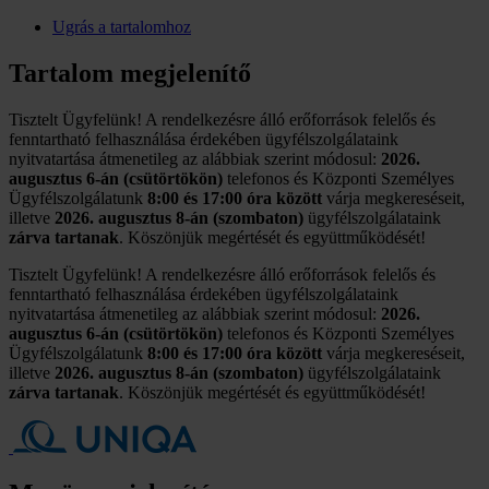
Ugrás a tartalomhoz
Tartalom megjelenítő
Tisztelt Ügyfelünk! A rendelkezésre álló erőforrások felelős és
fenntartható felhasználása érdekében ügyfélszolgálataink
nyitvatartása átmenetileg az alábbiak szerint módosul:
2026.
augusztus 6-án (csütörtökön)
telefonos és Központi Személyes
Ügyfélszolgálatunk
8:00 és 17:00 óra között
várja megkereséseit,
illetve
2026. augusztus 8-án (szombaton)
ügyfélszolgálataink
zárva tartanak
. Köszönjük megértését és együttműködését!
Tisztelt Ügyfelünk! A rendelkezésre álló erőforrások felelős és
fenntartható felhasználása érdekében ügyfélszolgálataink
nyitvatartása átmenetileg az alábbiak szerint módosul:
2026.
augusztus 6-án (csütörtökön)
telefonos és Központi Személyes
Ügyfélszolgálatunk
8:00 és 17:00 óra között
várja megkereséseit,
illetve
2026. augusztus 8-án (szombaton)
ügyfélszolgálataink
zárva tartanak
. Köszönjük megértését és együttműködését!