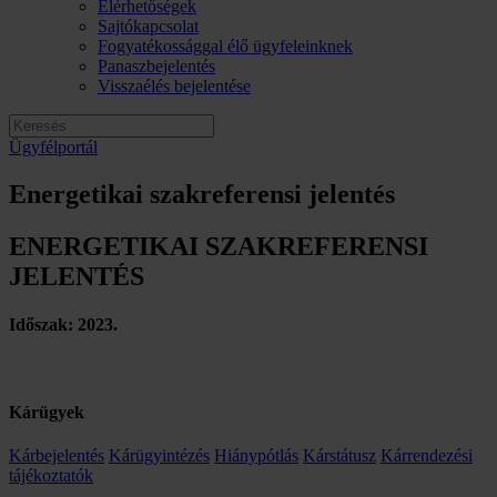
Elérhetőségek
Sajtókapcsolat
Fogyatékossággal élő ügyfeleinknek
Panaszbejelentés
Visszaélés bejelentése
Ügyfélportál
Energetikai szakreferensi jelentés
ENERGETIKAI SZAKREFERENSI
JELENTÉS
Időszak: 2023.
Kárügyek
Kárbejelentés
Kárügyintézés
Hiánypótlás
Kárstátusz
Kárrendezési
tájékoztatók