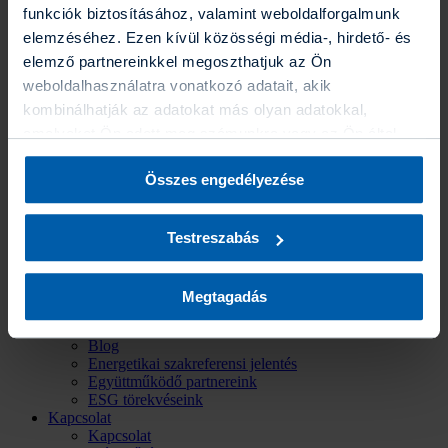
funkciók biztosításához, valamint weboldalforgalmunk
UNIQA business Felelősség­biztosítás
elemzéséhez. Ezen kívül közösségi média-, hirdető- és
Anyagi védelem vállalkozásoknak, egyszerű, online
elemző partnereinkkel megoszthatjuk az Ön
díjkalkulációval.
weboldalhasználatra vonatkozó adatait, akik
kombinálhatják az adatokat más olyan adatokkal,
Befektetések
Befektetések
amelyeket Ön adott meg számunkra vagy az Ön által
Eszközalapok
használt más szolgáltatásokból gyűjtöttek. A “Részletek
Grafikonrajzoló
Összes engedélyezése
megjelenítése” gombra kattintva bármikor dönthet arról,
Portfólió varázsló
Befektetési hírlevél
hogy milyen alkalmazásokat szeretne engedélyezni. A
Fenntarthatóság
Biztosító által folytatott adatkezelésekről további
Az UNIQA-ról
Testreszabás
információt a
Süti (Cookie) Szabályzatban
találhat.
Az UNIQA-ról
Hírek
Üzleti jelentések
Megtagadás
Karrier
Gyakornoki program
Blog
Energetikai szakreferensi jelentés
Együttműködő partnereink
ESG törekvéseink
Kapcsolat
Kapcsolat