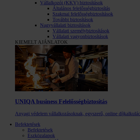
Vállalkozói (KKV) biztosítások
Általános felelősségbiztosítás
Szakmai felelősségbiztosítások
További biztosítások
Nagyvállalati biztosítások
Vállalati személybiztosítások
Vállalati vagyonbiztosítások
KIEMELT AJÁNLATOK
UNIQA business Felelősség­biztosítás
Anyagi védelem vállalkozásoknak, egyszerű, online díjkalkulác
Befektetések
Befektetések
Eszközalapok