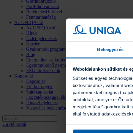
Grafikonrajzoló
Portfólió varázsló
Befektetési hírlevél
Fenntarthatóság
Az UNIQA-ról
Az UNIQA-ról
Hírek
Üzleti jelentések
Karrier
Gyakornoki program
Beleegyezés
Blog
Energetikai szakreferensi jelentés
Együttműködő partnereink
Weboldalunkon sütiket és e
ESG törekvéseink
Kapcsolat
Sütiket és egyéb technológi
Kapcsolat
biztosításához, valamint we
Elérhetőségek
Sajtókapcsolat
partnereinkkel megoszthatju
Fogyatékossággal élő ügyfeleinknek
adatokkal, amelyeket Ön ado
Panaszbejelentés
megjelenítése” gombra kattin
Visszaélés bejelentése
által folytatott adatkezelések
Ügyfélportál