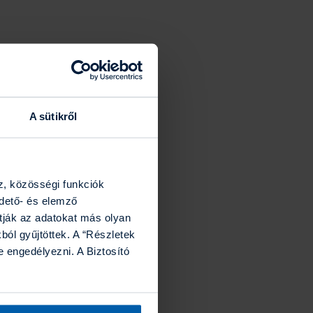
A sütikről
z, közösségi funkciók
rdető- és elemző
tják az adatokat más olyan
ól gyűjtöttek. A “Részletek
 engedélyezni. A Biztosító