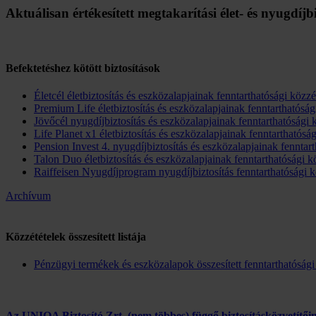
Aktuálisan értékesített megtakarítási élet- és nyugdíjb
Befektetéshez kötött biztosítások
Életcél életbiztosítás és eszközalapjainak fenntarthatósági közzé
Premium Life életbiztosítás és eszközalapjainak fenntarthatósági
Jövőcél nyugdíjbiztosítás és eszközalapjainak fenntarthatósági k
Life Planet x1 életbiztosítás és eszközalapjainak fenntarthatóság
Pension Invest 4. nyugdíjbiztosítás és eszközalapjainak fenntart
Talon Duo életbiztosítás és eszközalapjainak fenntarthatósági kö
Raiffeisen Nyugdíjprogram nyugdíjbiztosítás fenntarthatósági k
Archívum
Közzétételek összesített listája
Pénzügyi termékek és eszközalapok összesített fenntarthatósági 
Az UNIQA Biztosító Zrt. (nem többes) függő biztosításközvetítőin