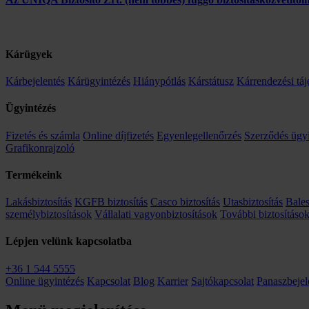
Kárügyek
Kárbejelentés
Kárügyintézés
Hiánypótlás
Kárstátusz
Kárrendezési táj
Ügyintézés
Fizetés és számla
Online díjfizetés
Egyenlegellenőrzés
Szerződés ügy
Grafikonrajzoló
Termékeink
Lakásbiztosítás
KGFB biztosítás
Casco biztosítás
Utasbiztosítás
Bales
személybiztosítások
Vállalati vagyonbiztosítások
További biztosításo
Lépjen velünk kapcsolatba
+36 1 544 5555
Online ügyintézés
Kapcsolat
Blog
Karrier
Sajtókapcsolat
Panaszbejel