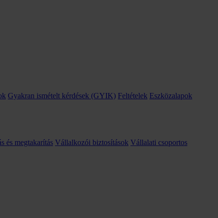
ok
Gyakran ismételt kérdések (GYIK)
Feltételek
Eszközalapok
ás és megtakarítás
Vállalkozói biztosítások
Vállalati csoportos