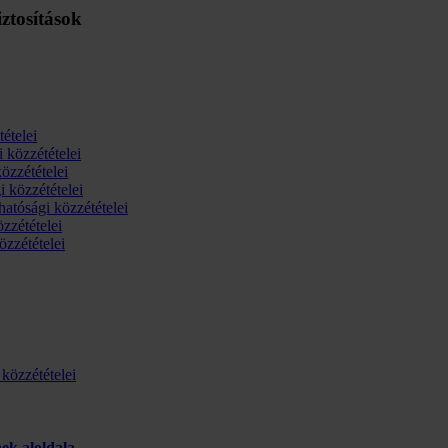
iztosítások
tételei
 közzétételei
özzétételei
i közzétételei
hatósági közzétételei
zzétételei
özzétételei
közzétételei
ek aloldala