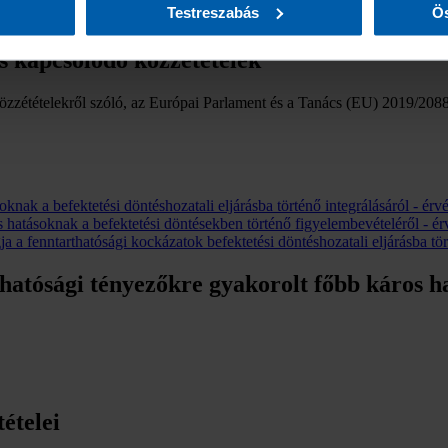
Testreszabás
Ös
s kapcsolódó közzétételek
 közzétételekről szóló, az Európai Parlament és a Tanács (EU) 2019/20
knak a befektetési döntéshozatali eljárásba történő integrálásáról - ér
 hatásoknak a befektetési döntésekben történő figyelembevételéről - é
 a fenntarthatósági kockázatok befektetési döntéshozatali eljárásba tör
thatósági tényezőkre gyakorolt főbb káros h
ételei