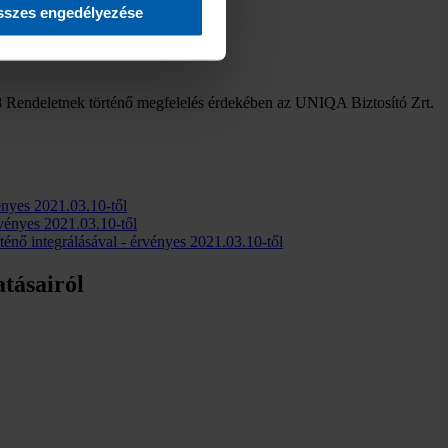
szes engedélyezése
88 Rendeletnek történő megfelelés érdekében az UNIQA Biztosító Zrt.
vényes 2021.03.10-től
rvényes 2021.03.10-től
ténő integrálásával - érvényes 2021.03.10-től
atásairól