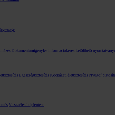
ékoztatók
intézés
Dokumentumigénylés
Információkérés
Letölthető nyomtatvány
etbiztosítás
Egészségbiztosítás
Kockázati életbiztosítás
Nyugdíjbiztosít
k
entés
Visszaélés bejelentése