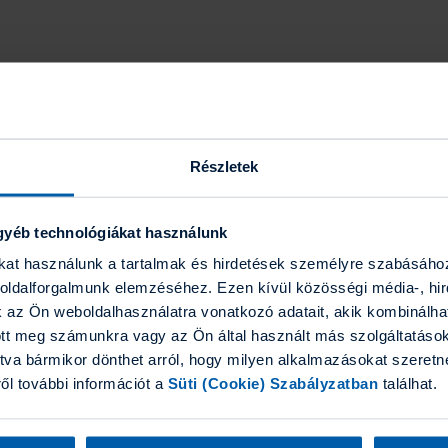
Részletek
gyéb technológiákat használunk
ákat használunk a tartalmak és hirdetések személyre szabásáho
boldalforgalmunk elemzéséhez. Ezen kívül közösségi média-, hi
k az Ön weboldalhasználatra vonatkozó adatait, akik kombinálha
tt meg számunkra vagy az Ön által használt más szolgáltatásokb
tva bármikor dönthet arról, hogy milyen alkalmazásokat szeretne
ről további információt a
Süti (Cookie) Szabályzatban
találhat.