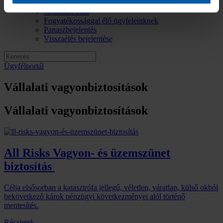
Elérhetőségek
Sajtókapcsolat
Fogyatékossággal élő ügyfeleinknek
Panaszbejelentés
Visszaélés bejelentése
Ügyfélportál
Vállalati vagyonbiztosítások
Vállalati vagyonbiztosítások
All Risks Vagyon- és üzemszünet
biztosítás
Célja elsősorban a katasztrófa jellegű, véletlen, váratlan, külső okból
bekövetkező károk pénzügyi következményei alól történő
mentesítés.
Részletek