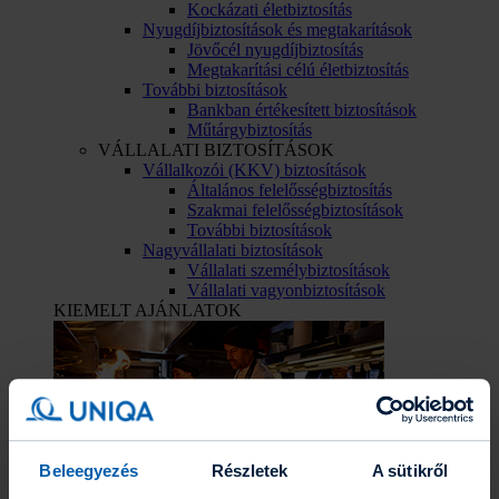
Kockázati életbiztosítás
Nyugdíjbiztosítások és megtakarítások
Jövőcél nyugdíjbiztosítás
Megtakarítási célú életbiztosítás
További biztosítások
Bankban értékesített biztosítások
Műtárgybiztosítás
VÁLLALATI BIZTOSÍTÁSOK
Vállalkozói (KKV) biztosítások
Általános felelősségbiztosítás
Szakmai felelősségbiztosítások
További biztosítások
Nagyvállalati biztosítások
Vállalati személybiztosítások
Vállalati vagyonbiztosítások
KIEMELT AJÁNLATOK
Beleegyezés
Részletek
A sütikről