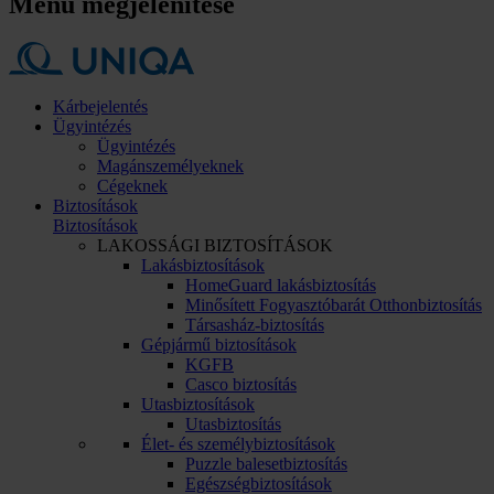
Menü megjelenítése
Kárbejelentés
Ügyintézés
Ügyintézés
Magánszemélyeknek
Cégeknek
Biztosítások
Biztosítások
LAKOSSÁGI BIZTOSÍTÁSOK
Lakásbiztosítások
HomeGuard lakásbiztosítás
Minősített Fogyasztóbarát Otthonbiztosítás
Társasház-biztosítás
Gépjármű biztosítások
KGFB
Casco biztosítás
Utasbiztosítások
Utasbiztosítás
Élet- és személybiztosítások
Puzzle balesetbiztosítás
Egészségbiztosítások