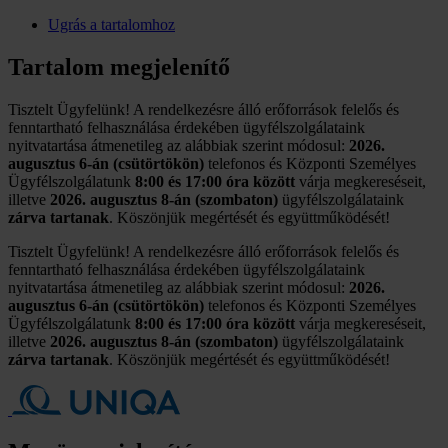
Ugrás a tartalomhoz
Tartalom megjelenítő
Tisztelt Ügyfelünk! A rendelkezésre álló erőforrások felelős és
fenntartható felhasználása érdekében ügyfélszolgálataink
nyitvatartása átmenetileg az alábbiak szerint módosul:
2026.
augusztus 6-án (csütörtökön)
telefonos és Központi Személyes
Ügyfélszolgálatunk
8:00 és 17:00 óra között
várja megkereséseit,
illetve
2026. augusztus 8-án (szombaton)
ügyfélszolgálataink
zárva tartanak
. Köszönjük megértését és együttműködését!
Tisztelt Ügyfelünk! A rendelkezésre álló erőforrások felelős és
fenntartható felhasználása érdekében ügyfélszolgálataink
nyitvatartása átmenetileg az alábbiak szerint módosul:
2026.
augusztus 6-án (csütörtökön)
telefonos és Központi Személyes
Ügyfélszolgálatunk
8:00 és 17:00 óra között
várja megkereséseit,
illetve
2026. augusztus 8-án (szombaton)
ügyfélszolgálataink
zárva tartanak
. Köszönjük megértését és együttműködését!