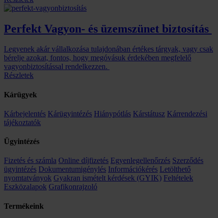
Perfekt Vagyon- és üzemszünet biztosítás
Legyenek akár vállalkozása tulajdonában értékes tárgyak, vagy csak
bérelje azokat, fontos, hogy megóvásuk érdekében megfelelő
vagyonbiztosítással rendelkezzen.
Részletek
Kárügyek
Kárbejelentés
Kárügyintézés
Hiánypótlás
Kárstátusz
Kárrendezési
tájékoztatók
Ügyintézés
Fizetés és számla
Online díjfizetés
Egyenlegellenőrzés
Szerződés
ügyintézés
Dokumentumigénylés
Információkérés
Letölthető
nyomtatványok
Gyakran ismételt kérdések (GYIK)
Feltételek
Eszközalapok
Grafikonrajzoló
Termékeink