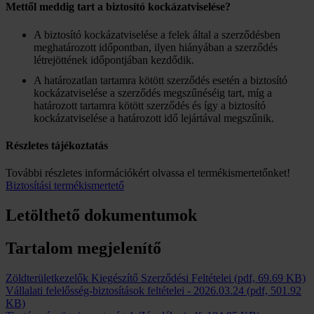
Mettől meddig tart a biztosító kockázatviselése?
A biztosító kockázatviselése a felek által a szerződésben
meghatározott időpontban, ilyen hiányában a szerződés
létrejöttének időpontjában kezdődik.
A határozatlan tartamra kötött szerződés esetén a biztosító
kockázatviselése a szerződés megszűnéséig tart, míg a
határozott tartamra kötött szerződés és így a biztosító
kockázatviselése a határozott idő lejártával megszűnik.
Részletes tájékoztatás
További részletes információkért olvassa el termékismertetőnket!
Biztosítási termékismertető
Letölthető dokumentumok
Tartalom megjelenítő
Zöldterületkezelők Kiegészítő Szerződési Feltételei
(pdf, 69.69 KB)
Vállalati felelősség-biztosítások feltételei
-
2026.03.24
(pdf, 501.92
KB)