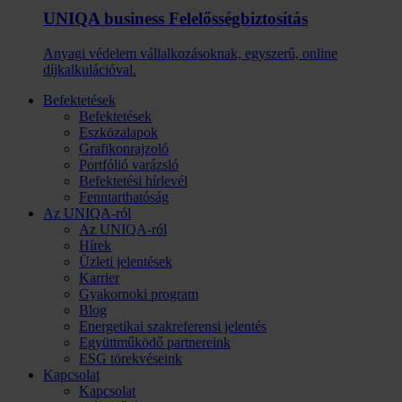
UNIQA business Felelősség­biztosítás
Anyagi védelem vállalkozásoknak, egyszerű, online
díjkalkulációval.
Befektetések
Befektetések
Eszközalapok
Grafikonrajzoló
Portfólió varázsló
Befektetési hírlevél
Fenntarthatóság
Az UNIQA-ról
Az UNIQA-ról
Hírek
Üzleti jelentések
Karrier
Gyakornoki program
Blog
Energetikai szakreferensi jelentés
Együttműködő partnereink
ESG törekvéseink
Kapcsolat
Kapcsolat