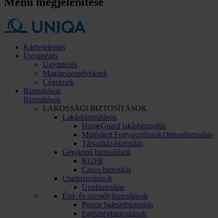
Menü megjelenítése
Kárbejelentés
Ügyintézés
Ügyintézés
Magánszemélyeknek
Cégeknek
Biztosítások
Biztosítások
LAKOSSÁGI BIZTOSÍTÁSOK
Lakásbiztosítások
HomeGuard lakásbiztosítás
Minősített Fogyasztóbarát Otthonbiztosítás
Társasház-biztosítás
Gépjármű biztosítások
KGFB
Casco biztosítás
Utasbiztosítások
Utasbiztosítás
Élet- és személybiztosítások
Puzzle balesetbiztosítás
Egészségbiztosítások