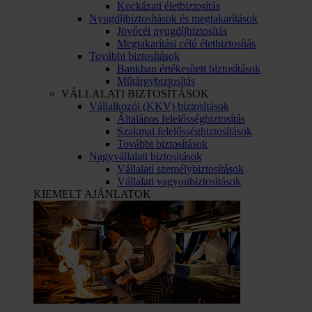
Kockázati életbiztosítás
Nyugdíjbiztosítások és megtakarítások
Jövőcél nyugdíjbiztosítás
Megtakarítási célú életbiztosítás
További biztosítások
Bankban értékesített biztosítások
Műtárgybiztosítás
VÁLLALATI BIZTOSÍTÁSOK
Vállalkozói (KKV) biztosítások
Általános felelősségbiztosítás
Szakmai felelősségbiztosítások
További biztosítások
Nagyvállalati biztosítások
Vállalati személybiztosítások
Vállalati vagyonbiztosítások
KIEMELT AJÁNLATOK