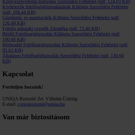
Környezetvédelmi biztosítás Szerződési Feltételei
(pdf, 124.03 KB)
Kivitelezők felelősségbiztosításának Különös Szerződési Feltételei
(pdf, 108.44 KB)
Gépjármű- és gumijavítók Különös Szerződési Feltételei
(pdf,
126.49 KB)
Felelős műszaki vezetők Záradéka
(pdf, 73.44 KB)
Bérlői Felelősségbiztosítás Különös Szerződési Feltételei
(pdf,
100.68 KB)
Bérbeadói Felelősségbiztosítás Különös Szerződési Feltételei
(pdf,
95.63 KB)
Általános Felelősségbiztosítás Szerződési Feltételei
(pdf, 130.60
KB)
Kapcsolat
Forduljon hozzánk!
UNIQA Biztosító Zrt. Vállalati Üzletág
E-mail:
corpokozpont@uniqa.hu
Van már biztosításom