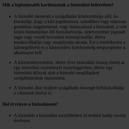
Mik a legfontosabb korlátozások a biztosítási fedezetben?
A biztosító mentesül a szolgáltatási kötelezettsége alól, ha
bizonyítja, hogy a kárt jogellenesen, szándékos vagy súlyosan
gondatlan magatartással, vagy mulasztással a biztosított, a vele
közös háztartásban élő hozzátartozója, üzletvezetésre jogosult
tagja vagy vezető beosztású tisztségviselője, illetve
munkavállalója vagy megbízottja okozta. Ezt a rendelkezést a
kármegelőzési és a kárenyhítési kötelezettség megszegésére is
alkalmazni kell.
A káreseményenkénti, illetve éves biztosítási összeg (limit) az
egy biztosítási eseménnyel összefüggésben, illetve egy
biztosítási időszak alatt a biztosító megállapított
szolgáltatásának maximuma.
A biztosító által nyújtott szolgáltatás összegét befolyásolhatja
a választott önrész is.
Hol érvényes a biztosításom?
A biztosítás a biztosítási szerződésben írt területi hatály szerint
érvényes.