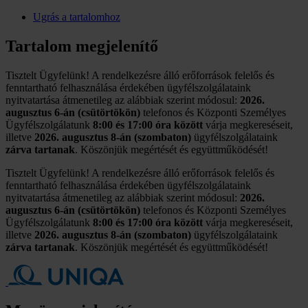
Ugrás a tartalomhoz
Tartalom megjelenítő
Tisztelt Ügyfelünk! A rendelkezésre álló erőforrások felelős és
fenntartható felhasználása érdekében ügyfélszolgálataink
nyitvatartása átmenetileg az alábbiak szerint módosul:
2026.
augusztus 6-án (csütörtökön)
telefonos és Központi Személyes
Ügyfélszolgálatunk
8:00 és 17:00 óra között
várja megkereséseit,
illetve
2026. augusztus 8-án (szombaton)
ügyfélszolgálataink
zárva tartanak
. Köszönjük megértését és együttműködését!
Tisztelt Ügyfelünk! A rendelkezésre álló erőforrások felelős és
fenntartható felhasználása érdekében ügyfélszolgálataink
nyitvatartása átmenetileg az alábbiak szerint módosul:
2026.
augusztus 6-án (csütörtökön)
telefonos és Központi Személyes
Ügyfélszolgálatunk
8:00 és 17:00 óra között
várja megkereséseit,
illetve
2026. augusztus 8-án (szombaton)
ügyfélszolgálataink
zárva tartanak
. Köszönjük megértését és együttműködését!