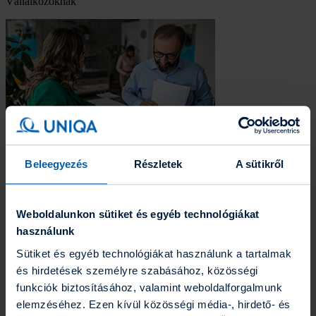
Vállalkozóknak
Beleegyezés
Részletek
A sütikről
Egyéb szervezeteknek
Termék részletek
Weboldalunkon sütiket és egyéb technológiákat
használunk
Mik a legfontosabb elemek, melyekre kiterjed a biztosítás?
Sütiket és egyéb technológiákat használunk a tartalmak
és hirdetések személyre szabásához, közösségi
általános felelősségbiztosítás
munkáltatói felelősségbiztosítás
funkciók biztosításához, valamint weboldalforgalmunk
szolgáltatói felelősségbiztosítás
elemzéséhez. Ezen kívül közösségi média-, hirdető- és
termékfelelősség-biztosítás