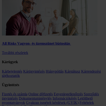
All Risks Vagyon- és üzemszünet biztosítás
További részletek
Kárügyek
Kárbejelentés
Kárügyintézés
Hiánypótlás
Kárstátusz
Kárrendezési
tájékoztatók
Ügyintézés
Fizetés és számla
Online díjfizetés
Egyenlegellenőrzés
Szerződés
ügyintézés
Dokumentumigénylés
Információkérés
Letölthető
nyomtatványok
Gyakran ismételt kérdések (GYIK)
Feltételek