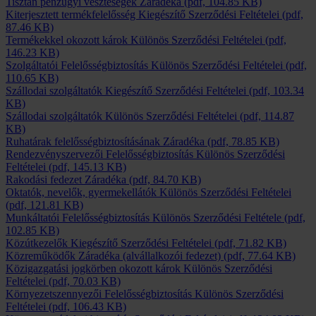
Tisztán pénzügyi veszteségek Záradéka
(pdf, 104.85 KB)
Kiterjesztett termékfelelősség Kiegészítő Szerződési Feltételei
(pdf,
87.46 KB)
Termékekkel okozott károk Különös Szerződési Feltételei
(pdf,
146.23 KB)
Szolgáltatói Felelősségbiztosítás Különös Szerződési Feltételei
(pdf,
110.65 KB)
Szállodai szolgáltatók Kiegészítő Szerződési Feltételei
(pdf, 103.34
KB)
Szállodai szolgáltatók Különös Szerződési Feltételei
(pdf, 114.87
KB)
Ruhatárak felelősségbiztosításának Záradéka
(pdf, 78.85 KB)
Rendezvényszervezői Felelősségbiztosítás Különös Szerződési
Feltételei
(pdf, 145.13 KB)
Rakodási fedezet Záradéka
(pdf, 84.70 KB)
Oktatók, nevelők, gyermekellátók Különös Szerződési Feltételei
(pdf, 121.81 KB)
Munkáltatói Felelősségbiztosítás Különös Szerződési Feltétele
(pdf,
102.85 KB)
Közútkezelők Kiegészítő Szerződési Feltételei
(pdf, 71.82 KB)
Közreműködők Záradéka (alvállalkozói fedezet)
(pdf, 77.64 KB)
Közigazgatási jogkörben okozott károk Különös Szerződési
Feltételei
(pdf, 70.03 KB)
Környezetszennyezői Felelősségbiztosítás Különös Szerződési
Feltételei
(pdf, 106.43 KB)