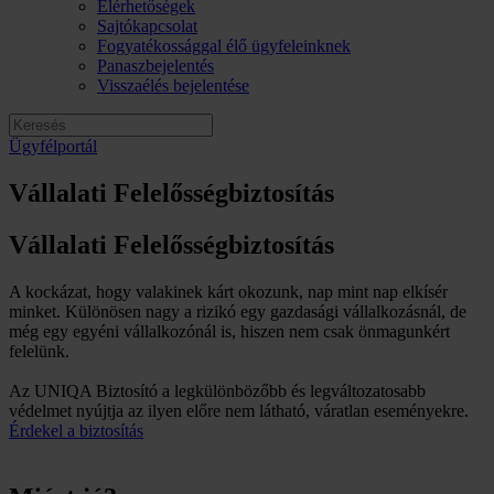
Elérhetőségek
Sajtókapcsolat
Fogyatékossággal élő ügyfeleinknek
Panaszbejelentés
Visszaélés bejelentése
Ügyfélportál
Vállalati Felelősségbiztosítás
Vállalati Felelősségbiztosítás
A kockázat, hogy valakinek kárt okozunk, nap mint nap elkísér
minket. Különösen nagy a rizikó egy gazdasági vállalkozásnál, de
még egy egyéni vállalkozónál is, hiszen nem csak önmagunkért
felelünk.
Az UNIQA Biztosító a legkülönbözőbb és legváltozatosabb
védelmet nyújtja az ilyen előre nem látható, váratlan eseményekre.
Érdekel a biztosítás