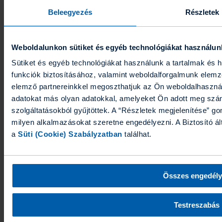
telefonon; a Biztosító Call Centerén keresztül az alábbi
telefonszámokon: +36-1/20/30/70/544-5555) ügyfélszolgálati
Beleegyezés
Részletek
időben,
levélben; az alábbi címen: 1134 Budapest, Róbert Károly krt.
70–74.
Weboldalunkon sütiket és egyéb technológiákat használun
2022.02.25.
Sütiket és egyéb technológiákat használunk a tartalmak és
funkciók biztosításához, valamint weboldalforgalmunk elemz
elemző partnereinkkel megoszthatjuk az Ön weboldalhasznála
adatokat más olyan adatokkal, amelyeket Ön adott meg szá
Kárügyek
szolgáltatásokból gyűjtöttek. A “Részletek megjelenítése” go
Kárbejelentés
Kárügyintézés
Hiánypótlás
Kárstátusz
Kárrendezési
milyen alkalmazásokat szeretne engedélyezni. A Biztosító álta
tájékoztatók
a
Süti (Cookie) Szabályzatban
találhat.
Ügyintézés
Fizetés és számla
Online díjfizetés
Egyenlegellenőrzés
Szerződés
Összes engedély
ügyintézés
Dokumentumigénylés
Információkérés
Letölthető
nyomtatványok
Gyakran ismételt kérdések (GYIK)
Feltételek
Eszközalapok
Grafikonrajzoló
Testreszabás
Termékeink