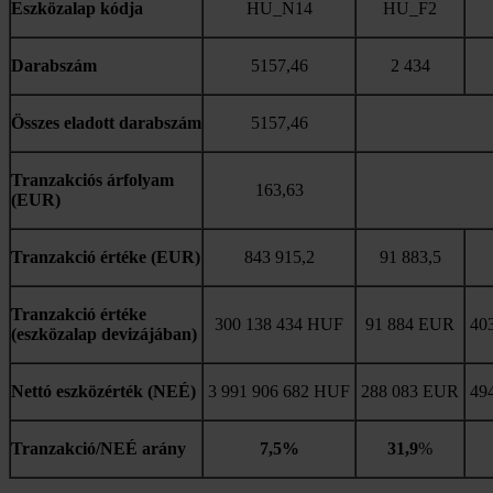
Eszközalap kódja
HU_N14
HU_F2
Darabszám
5157,46
2 434
Összes eladott darabszám
5157,46
Tranzakciós árfolyam
163,63
(EUR)
Tranzakció értéke (EUR)
843 915,2
91 883,5
Tranzakció értéke
300 138 434 HUF
91 884 EUR
40
(eszközalap devizájában)
Nettó eszközérték (NEÉ)
3 991 906 682 HUF
288 083 EUR
494
Tranzakció/NEÉ arány
7,5%
31,9
%