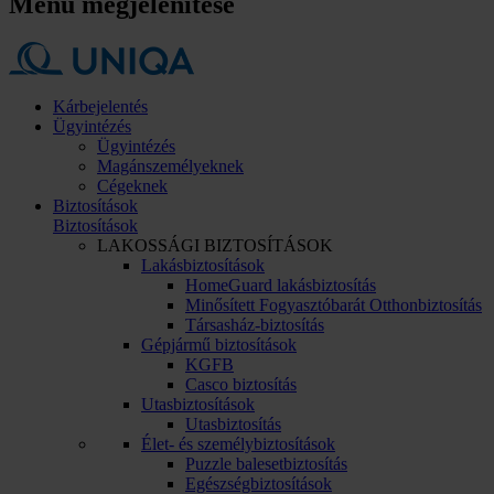
Menü megjelenítése
Kárbejelentés
Ügyintézés
Ügyintézés
Magánszemélyeknek
Cégeknek
Biztosítások
Biztosítások
LAKOSSÁGI BIZTOSÍTÁSOK
Lakásbiztosítások
HomeGuard lakásbiztosítás
Minősített Fogyasztóbarát Otthonbiztosítás
Társasház-biztosítás
Gépjármű biztosítások
KGFB
Casco biztosítás
Utasbiztosítások
Utasbiztosítás
Élet- és személybiztosítások
Puzzle balesetbiztosítás
Egészségbiztosítások