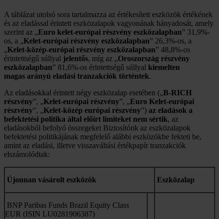
A táblázat utolsó sora tartalmazza az értékesített eszközök értékének
és az eladással érintett eszközalapok vagyonának hányadosát, amely
szerint az „
Euro kelet-európai részvény eszközalapban
” 31,9%-
os, a „
Kelet-európai részvény eszközalapban
” 26,3%-os, a
„
Kelet-közép-európai részvény eszközalapban
” 48,8%-os
érintettségű súllyal
jelentős
, míg az „
Oroszország részvény
eszközalapban
” 81,6%-os érintettségű súllyal
kiemelten
magas
arányú eladási tranzakciók történtek
.
Az eladásokkal érintett négy eszközalap esetében („
B-RICH
részvény
”, „
Kelet-európai részvény
”, „
Euro Kelet-európai
részvény
”, „
Kelet-közép európai részvény
”)
az eladások a
befektetési politika által előírt limiteket nem sértik
, az
eladásokból befolyó összegeket Biztosítónk az eszközalapok
befektetési politikájának megfelelő alábbi eszközökbe fekteti be,
amint az eladási, illetve visszaváltási értékpapír tranzakciók
elszámolódtak:
Újonnan vásárolt eszközök
Eszközalap
BNP Paribas Funds Brazil Equity Class
EUR (ISIN LU0281906387)