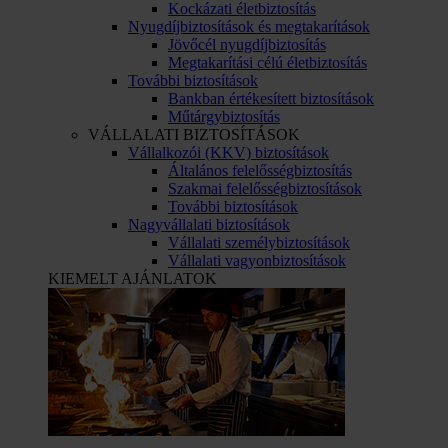
Kockázati életbiztosítás
Nyugdíjbiztosítások és megtakarítások
Jövőcél nyugdíjbiztosítás
Megtakarítási célú életbiztosítás
További biztosítások
Bankban értékesített biztosítások
Műtárgybiztosítás
VÁLLALATI BIZTOSÍTÁSOK
Vállalkozói (KKV) biztosítások
Általános felelősségbiztosítás
Szakmai felelősségbiztosítások
További biztosítások
Nagyvállalati biztosítások
Vállalati személybiztosítások
Vállalati vagyonbiztosítások
KIEMELT AJÁNLATOK