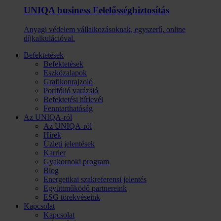
UNIQA business Felelősség­biztosítás
Anyagi védelem vállalkozásoknak, egyszerű, online
díjkalkulációval.
Befektetések
Befektetések
Eszközalapok
Grafikonrajzoló
Portfólió varázsló
Befektetési hírlevél
Fenntarthatóság
Az UNIQA-ról
Az UNIQA-ról
Hírek
Üzleti jelentések
Karrier
Gyakornoki program
Blog
Energetikai szakreferensi jelentés
Együttműködő partnereink
ESG törekvéseink
Kapcsolat
Kapcsolat