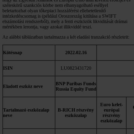
széleskörű szankciós körbe nem elhanyagolható eséllyel
beletartozhat olyan tőkepiaci hozzáférést ellehetetlenítő
intézkedéscsomag is (például Oroszország kitiltása a SWIFT
elszámolási rendszerből), mely a fenti eszközök likviditását drámai
mértékben lerontja, vagy azokat illikviddé teszi.
Az alábbi táblázatban tartalmazza a két eladási tranzakció részleteit:
Kötésnap
2022.02.16
ISIN
LU0823431720
BNP Paribas Funds
Eladott eszköz neve
Russia Equity Fund
Euro kelet-
Tartalmazó eszközalap
B-RICH részvény
európai
neve
eszközalap
részvény
eszközalap