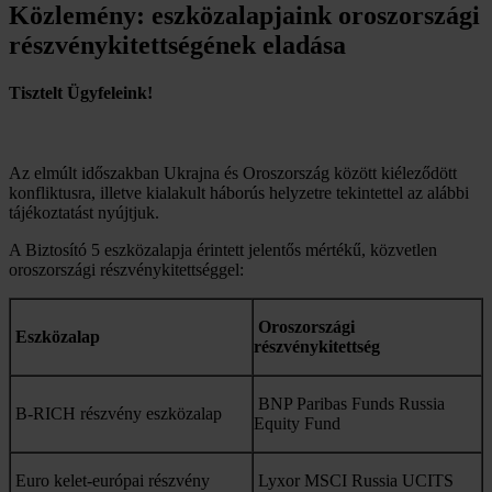
Közlemény: eszközalapjaink oroszországi
részvénykitettségének eladása
Tisztelt Ügyfeleink!
Az elmúlt időszakban Ukrajna és Oroszország között kiéleződött
konfliktusra, illetve kialakult háborús helyzetre tekintettel az alábbi
tájékoztatást nyújtjuk.
A Biztosító 5 eszközalapja érintett jelentős mértékű, közvetlen
oroszországi részvénykitettséggel:
Oroszországi
Eszközalap
részvénykitettség
BNP Paribas Funds Russia
B-RICH részvény eszközalap
Equity Fund
Euro kelet-európai részvény
Lyxor MSCI Russia UCITS