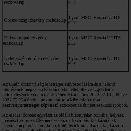
eszközalap
ETF
Lyxor MSCI Russia UCITS
Oroszország részvény eszközalap
ETF
Kelet-európai részvény
Lyxor MSCI Russia UCITS
eszközalap
ETF
Kelet-közép-európai részvény
Lyxor MSCI Russia UCITS
eszközalap
ETF
Az ukrán-orosz válság lehetséges súlyosbodására és a háború
kitörésének magas kockázatára tekintettel, illetve Ügyfeleink
befektetésének védelme érdekében Biztosítónk 2022.02.16-i, illetve
2022.02.22-i értéknapokon
eladta a közvetlen orosz
részvénykitettséget
képviselő eszközeit az érintett eszközalapokból.
Az eladási döntést egyrészt az előállt bizonytalan politikai helyzet,
másrészt az orosz tőkepiaci eszközök likviditási kockázatának
jelentős megugrása indokolta, különös tekintettel azon kockázatra,
hogy az Egyesült Államok és Európai Unió által kivetett erőteljes és