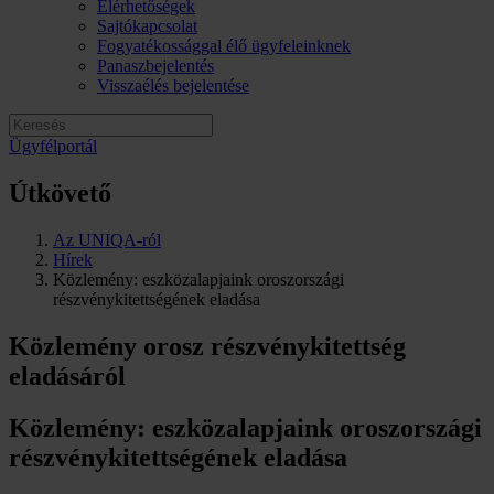
Elérhetőségek
Sajtókapcsolat
Fogyatékossággal élő ügyfeleinknek
Panaszbejelentés
Visszaélés bejelentése
Ügyfélportál
Útkövető
Az UNIQA-ról
Hírek
Közlemény: eszközalapjaink oroszországi
részvénykitettségének eladása
Közlemény orosz részvénykitettség
eladásáról
Közlemény: eszközalapjaink oroszországi
részvénykitettségének eladása