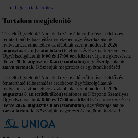
Ugrás a tartalomhoz
Tartalom megjelenítő
Tisztelt Ügyfelünk! A rendelkezésre álló erőforrások felelős és
fenntartható felhasználása érdekében ügyfélszolgálataink
nyitvatartása átmenetileg az alábbiak szerint módosul:
2026.
augusztus 6-án (csütörtökön)
telefonos és Központi Személyes
Ügyfélszolgálatunk
8:00 és 17:00 óra között
várja megkereséseit,
illetve
2026. augusztus 8-án (szombaton)
ügyfélszolgálataink
zárva tartanak
. Köszönjük megértését és együttműködését!
Tisztelt Ügyfelünk! A rendelkezésre álló erőforrások felelős és
fenntartható felhasználása érdekében ügyfélszolgálataink
nyitvatartása átmenetileg az alábbiak szerint módosul:
2026.
augusztus 6-án (csütörtökön)
telefonos és Központi Személyes
Ügyfélszolgálatunk
8:00 és 17:00 óra között
várja megkereséseit,
illetve
2026. augusztus 8-án (szombaton)
ügyfélszolgálataink
zárva tartanak
. Köszönjük megértését és együttműködését!