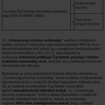
Kelet-európai
⇒
részvény
Accorde Első Román Részvény befektetési
alap (ISIN HU0000718606)
Euro Kelet-
⇒
európai részvény
Az „
Oroszország részvény eszközalap
” esetében a befektetési
politika szerint az eszközalap vagyonának minimum 80%-át orosz
részvénykitettségben kell tartani, így a meghozott kockázatkezelési
döntés következtében a 2022.02.22. napi eladástól az
eszközalap
befektetési politikája
Ügyfeleink pénzügyi védelme
érdekében átmenetileg sérül
, melynek oka a befektetési környezet
fent hivatkozott változása.
Biztosítónk az azóta eszkalálódott háborús állapotra tekintettel az
„Oroszország részvény eszközalap” esetén továbbra is folyamatosan
figyelemmel kíséri a szankciós hírekkel kapcsolatos fejleményeket,
bár az eladások következtében Ügyfeleink visszaváltási
igényét
maradéktalanul teljesíteni tudjuk
. Az „Oroszország
részvény eszközalapba” befolyó díjakat Biztosítónk a rendkívüli
helyzetre tekintettel nem fekteti be, hanem az eszközalap
vagyona
100%-ban számlapénzben marad
, hogy a várható