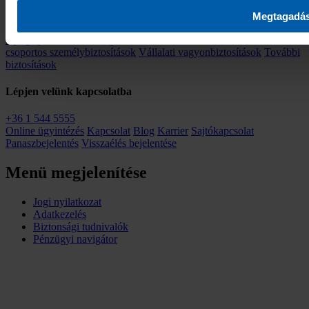
Lakásbiztosítás
KGFB biztosítás
Casco biztosítás
Utasbiztosítás
Megtagadá
Balesetbiztosítás
Egészségbiztosítás
Kockázati életbiztosítás
Nyugdíjbiztosítás és megtakarítás
Vállalkozói biztosítások
Vállalati
csoportos személybiztosítások
Vállalati vagyonbiztosítások
További
biztosítások
Lépjen velünk kapcsolatba
+36 1 544 5555
Online ügyintézés
Kapcsolat
Blog
Karrier
Sajtókapcsolat
Panaszbejelentés
Visszaélés bejelentése
Menü megjelenítése
Jogi nyilatkozat
Adatkezelés
Biztonsági tudnivalók
Pénzügyi navigátor