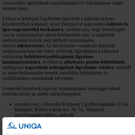
visszaváltási igényeknek maradéktalanul és folyamatosan eleget
tudjunk tenni.
Ezúton is felhívjuk Ügyfeleink figyelmét a háborús helyzet
következtében kialakult, orosz tőkepiaccal kapcsolatos
különös és
igen nagymértékű kockázatra
, továbbá arra, hogy lehetőségük
van az eszközalapban tartott befektetésük más, a megkötött
életbiztosítási termék alatt elérhető eszközalapba
történő
áthelyezésére
. Az áthelyezésre vonatkozó döntésük
meghozatala kapcsán külön felhívjuk figyelmüket a választott
eszközalap
befektetési politikájának figyelmes
tanulmányozására
, továbbá az
áthelyezés pontos feltételeinek
,
esetlegesen
kapcsolódó
költségeinek figyelembe vételére
, melyről
az adott életbiztosítási termék szerződési feltételeiben és
mellékleteiben olvashatnak bővebben.
Felmerülő kérdéseik kapcsán munkatársaink készséggel állnak
rendelkezésére az alábbi elérhetőségeken:
személyesen; a Biztosító Központi Ügyfélszolgálatán (1134
Budapest, Róbert Károly krt. 70–74., földszint)
ügyfélfogadási időben, melyről
a
honlapunkon
tájékozódhatnak,
elektronikus úton; az
info@uniqa.hu
e-mail címen, illetve
chat-en munkanapokon 8–22 óra között,