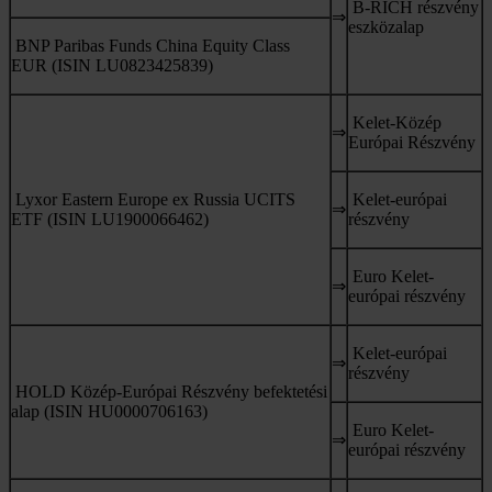
B-RICH részvény
⇒
eszközalap
BNP Paribas Funds China Equity Class
EUR (ISIN LU0823425839)
Kelet-Közép
⇒
Európai Részvény
Lyxor Eastern Europe ex Russia UCITS
Kelet-európai
⇒
ETF (ISIN LU1900066462)
részvény
Euro Kelet-
⇒
európai részvény
Kelet-európai
⇒
részvény
HOLD Közép-Európai Részvény befektetési
alap (ISIN HU0000706163)
Euro Kelet-
⇒
európai részvény