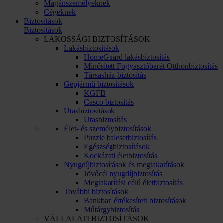
Magánszemélyeknek
Cégeknek
Biztosítások
Biztosítások
LAKOSSÁGI BIZTOSÍTÁSOK
Lakásbiztosítások
HomeGuard lakásbiztosítás
Minősített Fogyasztóbarát Otthonbiztosítás
Társasház-biztosítás
Gépjármű biztosítások
KGFB
Casco biztosítás
Utasbiztosítások
Utasbiztosítás
Élet- és személybiztosítások
Puzzle balesetbiztosítás
Egészségbiztosítások
Kockázati életbiztosítás
Nyugdíjbiztosítások és megtakarítások
Jövőcél nyugdíjbiztosítás
Megtakarítási célú életbiztosítás
További biztosítások
Bankban értékesített biztosítások
Műtárgybiztosítás
VÁLLALATI BIZTOSÍTÁSOK