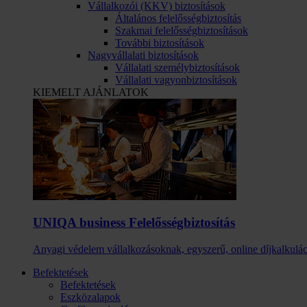
Vállalkozói (KKV) biztosítások
Általános felelősségbiztosítás
Szakmai felelősségbiztosítások
További biztosítások
Nagyvállalati biztosítások
Vállalati személybiztosítások
Vállalati vagyonbiztosítások
KIEMELT AJÁNLATOK
UNIQA business Felelősség­biztosítás
Anyagi védelem vállalkozásoknak, egyszerű, online díjkalkulác
Befektetések
Befektetések
Eszközalapok