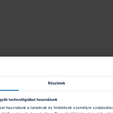
ényekben, ill. gépekben, berendezésben, a megvalósításhoz szükséges mun
Részletek
ozott károkra is. A fedezeti kör speciális többletkockázatokra is kiterj
gyéb technológiákat használunk
ákat használunk a tartalmak és hirdetések személyre szabásáho