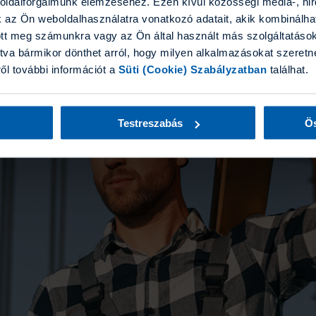
boldalforgalmunk elemzéséhez. Ezen kívül közösségi média-, hi
k az Ön weboldalhasználatra vonatkozó adatait, akik kombinálha
tt meg számunkra vagy az Ön által használt más szolgáltatásokb
tva bármikor dönthet arról, hogy milyen alkalmazásokat szeretne
ről további információt a
Süti (Cookie) Szabályzatban
találhat.
Testreszabás
Ös