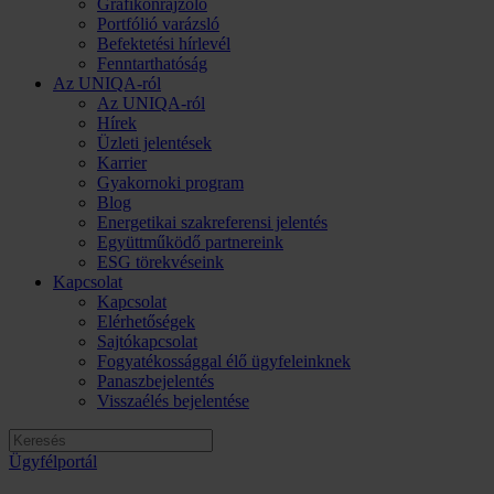
Grafikonrajzoló
Portfólió varázsló
Befektetési hírlevél
Fenntarthatóság
Az UNIQA-ról
Az UNIQA-ról
Hírek
Üzleti jelentések
Karrier
Gyakornoki program
Blog
Energetikai szakreferensi jelentés
Együttműködő partnereink
ESG törekvéseink
Kapcsolat
Kapcsolat
Elérhetőségek
Sajtókapcsolat
Fogyatékossággal élő ügyfeleinknek
Panaszbejelentés
Visszaélés bejelentése
Ügyfélportál