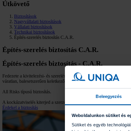
Útkövető
Biztosítások
Nagyvállalati biztosítások
Vállalati biztosítások
Technikai biztosítások
Építés-szerelés biztosítás C.A.R.
Építés-szerelés biztosítás C.A.R.
Építés-szerelés biztosítás - C.A.R.
Fedezete a kivitelezési- és szerelési teljesítés tárgyát képező építm
váratlan, balesetszerűen keletkező materiális károkra vonatkozik.
All Risks típusú biztosítás.
Beleegyezés
A kockázatviselés kiterjed a szerződésen kívüli harmadik személynek ok
Érdekel a biztosítás
Weboldalunkon sütiket és e
Sütiket és egyéb technológi