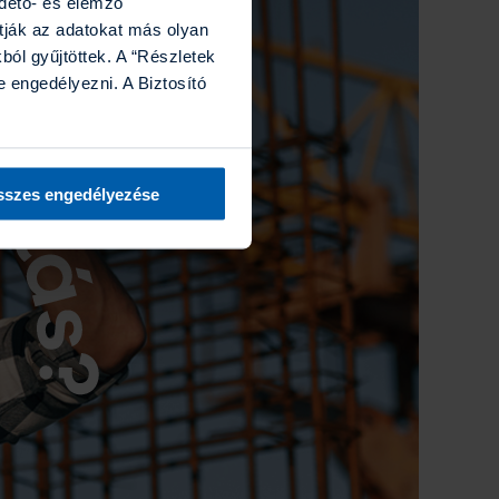
rdető- és elemző
tják az adatokat más olyan
ól gyűjtöttek. A “Részletek
 engedélyezni. A Biztosító
szes engedélyezése