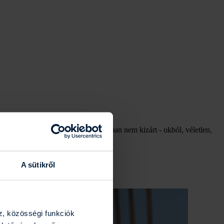
kagépekben, bármely - a szabályzatban nem kizárt - okból, véletlen,
A sütikről
eszthető.
z, közösségi funkciók