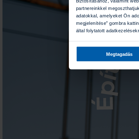
biztosításához, valamint we
partnereinkkel megoszthatju
adatokkal, amelyeket Ön ado
megjelenítése” gombra kattin
által folytatott adatkezelések
Megtagadás