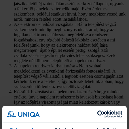
játszik a tetőhéjazatot alátámasztó szerkezet állapota, ugyanis
a felkerülő panelek ezt terhelik majd. Ezért érdemes
szakembert, például statikust hívni, hogy megbizonyosodjunk
arról, minden feltétel adott installáláshoz.
Az elektromos hálózat vizsgálata - Bár a telepítést végző
szakemberek mindig megbizonyosodnak arról, hogy az
ingatlan elektromos hálózata megfelelő-e a rendszer
fogadásához, egy régebbi építésű lakóház esetében a mi
felelősségünk, hogy az elektromos hálózat felújítása
megtörténjen, újabb épület esetén pedig szolgáltatói
csatlakozás és teljesítménybővítés lehet szükséges. Ezek
megléte nélkül nem telepíthető a napelem rendszer.
A napelem rendszer karbantartása - Nem szabad
megfeledkezni az évenkénti átvizsgálás fontosságáról. A
telepítést végző vállalattól a legtöbb esetben csomagajánlatot
kérhetünk erre a tételre is, így biztosak lehetünk abban, hogy
szakszerűen történik az éves felülvizsgálat.
Kössünk biztosítást a napelem rendszerre! - Ahogy minden
értékre, úgy a napelem rendszerre is javasolt biztosítást kötni.
Így az időjárás viszontagságai miatt keletkezett károk vagy
lopás és rongálás esetén sem kell váratlan költségekkel
számolnunk. Mi több a javítás, meghibásodás következtében
előforduló hozamkiesést is fedezhetjük.
Pályázatok, támogatások feltérképezése - Érdemes
utánanézni, hogy milyen lehetőségeink vannak, amennyiben