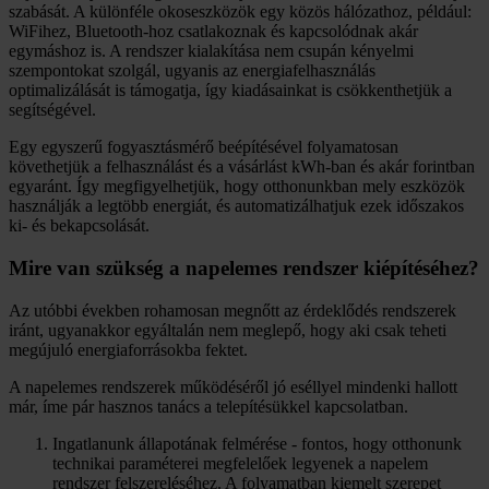
szabását. A különféle okoseszközök egy közös hálózathoz, például:
WiFihez, Bluetooth-hoz csatlakoznak és kapcsolódnak akár
egymáshoz is. A rendszer kialakítása nem csupán kényelmi
szempontokat szolgál, ugyanis az energiafelhasználás
optimalizálását is támogatja, így kiadásainkat is csökkenthetjük a
segítségével.
Egy egyszerű fogyasztásmérő beépítésével folyamatosan
követhetjük a felhasználást és a vásárlást kWh-ban és akár forintban
egyaránt. Így megfigyelhetjük, hogy otthonunkban mely eszközök
használják a legtöbb energiát, és automatizálhatjuk ezek időszakos
ki- és bekapcsolását.
Mire van szükség a napelemes rendszer kiépítéséhez?
Az utóbbi években rohamosan megnőtt az érdeklődés rendszerek
iránt, ugyanakkor egyáltalán nem meglepő, hogy aki csak teheti
megújuló energiaforrásokba fektet.
A napelemes rendszerek működéséről jó eséllyel mindenki hallott
már, íme pár hasznos tanács a telepítésükkel kapcsolatban.
Ingatlanunk állapotának felmérése - fontos, hogy otthonunk
technikai paraméterei megfelelőek legyenek a napelem
rendszer felszereléséhez. A folyamatban kiemelt szerepet