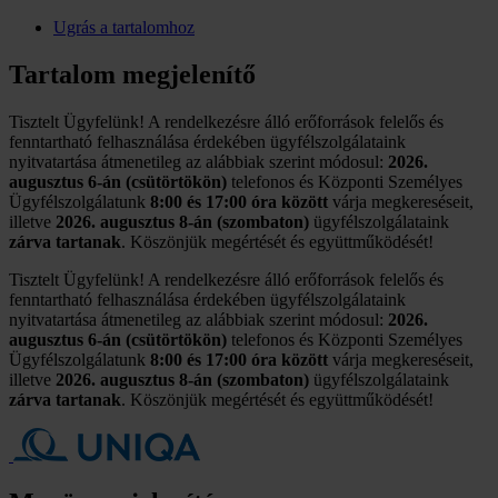
Ugrás a tartalomhoz
Tartalom megjelenítő
Tisztelt Ügyfelünk! A rendelkezésre álló erőforrások felelős és
fenntartható felhasználása érdekében ügyfélszolgálataink
nyitvatartása átmenetileg az alábbiak szerint módosul:
2026.
augusztus 6-án (csütörtökön)
telefonos és Központi Személyes
Ügyfélszolgálatunk
8:00 és 17:00 óra között
várja megkereséseit,
illetve
2026. augusztus 8-án (szombaton)
ügyfélszolgálataink
zárva tartanak
. Köszönjük megértését és együttműködését!
Tisztelt Ügyfelünk! A rendelkezésre álló erőforrások felelős és
fenntartható felhasználása érdekében ügyfélszolgálataink
nyitvatartása átmenetileg az alábbiak szerint módosul:
2026.
augusztus 6-án (csütörtökön)
telefonos és Központi Személyes
Ügyfélszolgálatunk
8:00 és 17:00 óra között
várja megkereséseit,
illetve
2026. augusztus 8-án (szombaton)
ügyfélszolgálataink
zárva tartanak
. Köszönjük megértését és együttműködését!