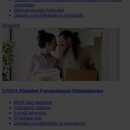
csomagban
Balesetbiztosítási fedezettel
Digitális szerződéskötés és ügyintézés
Részletek
UNIQA Minősített Fogyasztóbarát Otthonbiztosítás
MNB által minősített
Széleskörű védelem
Egyedi igényekre
Új értéken térít
Digitális szerződéskötés és kárrendezés