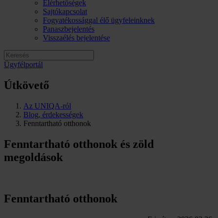
Elérhetőségek
Sajtókapcsolat
Fogyatékossággal élő ügyfeleinknek
Panaszbejelentés
Visszaélés bejelentése
Ügyfélportál
Útkövető
Az UNIQA-ról
Blog, érdekességek
Fenntartható otthonok
Fenntartható otthonok és zöld
megoldások
Fenntartható otthonok