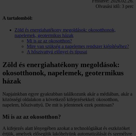
Frissítve: 2026.02.26.
Olvasási idő: 3 perc
A tartalomból:
Zöld és energiahatékony megoldások: okosotthonok,
napelemek, geotermikus házak
Mi is az az okosotthon?
Mire van szükség a napelemes rendszer kiépítéséhez?
A hőszivattyú előnyei és típusai
Zöld és energiahatékony megoldások:
okosotthonok, napelemek, geotermikus
házak
Napjainkban egyre gyakrabban találkozunk akár a médiában, akár a
közösségi oldalakon a következő kifejezésekkel: okosotthon,
napelem, hőszivattyú. De mit is jelentenek ezek pontosan?
Mi is az az okosotthon?
A kifejezés alatt lényegében azokat a technológiákat és eszközöket
értjük, amelyek elősegítik lakóhelyünk automatizálását és személyre