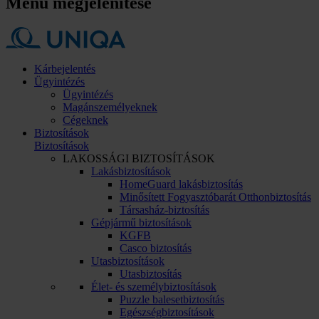
Menü megjelenítése
Kárbejelentés
Ügyintézés
Ügyintézés
Magánszemélyeknek
Cégeknek
Biztosítások
Biztosítások
LAKOSSÁGI BIZTOSÍTÁSOK
Lakásbiztosítások
HomeGuard lakásbiztosítás
Minősített Fogyasztóbarát Otthonbiztosítás
Társasház-biztosítás
Gépjármű biztosítások
KGFB
Casco biztosítás
Utasbiztosítások
Utasbiztosítás
Élet- és személybiztosítások
Puzzle balesetbiztosítás
Egészségbiztosítások