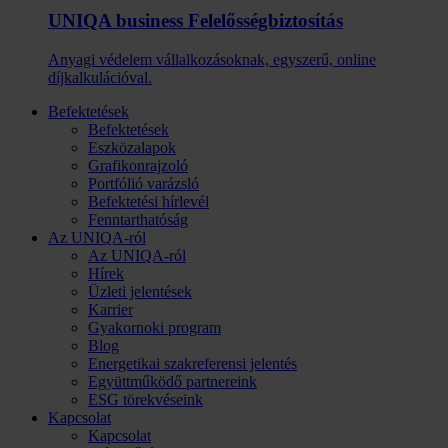
UNIQA business Felelősség­biztosítás
Anyagi védelem vállalkozásoknak, egyszerű, online
díjkalkulációval.
Befektetések
Befektetések
Eszközalapok
Grafikonrajzoló
Portfólió varázsló
Befektetési hírlevél
Fenntarthatóság
Az UNIQA-ról
Az UNIQA-ról
Hírek
Üzleti jelentések
Karrier
Gyakornoki program
Blog
Energetikai szakreferensi jelentés
Együttműködő partnereink
ESG törekvéseink
Kapcsolat
Kapcsolat