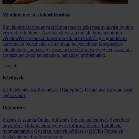
Mi mindenre jó a lakásbiztosítás
Egy lakásbiztosítás anyagi támogatást és lelki megnyugvást nyújt a
vészterhes időkben. Azonban kevesen tudják, hogy az otthon
védelméért létrehozott konstrukciók nem kizárólag a grandiózus
káreseteket fedezhetik, de az olyan helyzetekben is segítséget
jelenthetnek, amikor egy összetört akvárium vagy egy egész napos
áramszünet okoz kellemetlen, pénzügyi problémákat.
Tovább
Kárügyek
Kárbejelentés
Kárügyintézés
Hiánypótlás
Kárstátusz
Kárrendezési
tájékoztatók
Ügyintézés
Fizetés és számla
Online díjfizetés
Egyenlegellenőrzés
Szerződés
ügyintézés
Dokumentumigénylés
Információkérés
Letölthető
nyomtatványok
Gyakran ismételt kérdések (GYIK)
Feltételek
Eszközalapok
Grafikonrajzoló