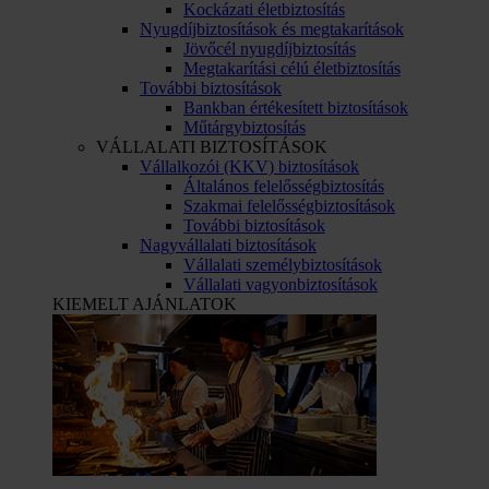
Kockázati életbiztosítás
Nyugdíjbiztosítások és megtakarítások
Jövőcél nyugdíjbiztosítás
Megtakarítási célú életbiztosítás
További biztosítások
Bankban értékesített biztosítások
Műtárgybiztosítás
VÁLLALATI BIZTOSÍTÁSOK
Vállalkozói (KKV) biztosítások
Általános felelősségbiztosítás
Szakmai felelősségbiztosítások
További biztosítások
Nagyvállalati biztosítások
Vállalati személybiztosítások
Vállalati vagyonbiztosítások
KIEMELT AJÁNLATOK