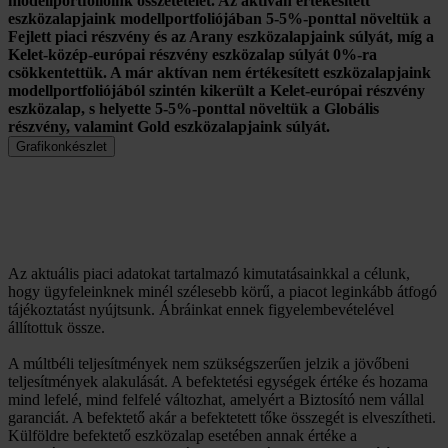
modellportfolióink összetételét. Az aktívan értékesített
eszközalapjaink modellportfoliójában 5-5%-ponttal növeltük a
Fejlett piaci részvény és az Arany eszközalapjaink súlyát, míg a
Kelet-közép-európai részvény eszközalap súlyát 0%-ra
csökkentettük. A már aktívan nem értékesített eszközalapjaink
modellportfoliójából szintén kikerült a Kelet-európai részvény
eszközalap, s helyette 5-5%-ponttal növeltük a Globális
részvény, valamint Gold eszközalapjaink súlyát.
Grafikonkészlet
Az aktuális piaci adatokat tartalmazó kimutatásainkkal a célunk,
hogy ügyfeleinknek minél szélesebb körű, a piacot leginkább átfogó
tájékoztatást nyújtsunk. Ábráinkat ennek figyelembevételével
állítottuk össze.
A múltbéli teljesítmények nem szükségszerűen jelzik a jövőbeni
teljesítmények alakulását. A befektetési egységek értéke és hozama
mind lefelé, mind felfelé változhat, amelyért a Biztosító nem vállal
garanciát. A befektető akár a befektetett tőke összegét is elveszítheti.
Külföldre befektető eszközalap esetében annak értéke a