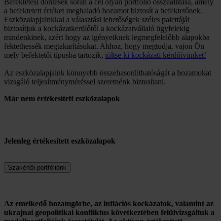
Befektetési döntések során a cél olyan portfólió összeállítása, amely
a befektetett értéket meghaladó hozamot biztosít a befektetőnek.
Eszközalapjainkkal a választási lehetőségek széles palettáját
biztosítjuk a kockázatkerülőtől a kockázatvállaló ügyfelekig
mindenkinek, azért hogy az igényeiknek legmegfelelőbb alapokba
fektethessék megtakarításukat. Ahhoz, hogy megtudja, vajon Ön
mely befektetői típusba tartozik,
töltse ki kockázati kérdőívünket!
Az eszközalapjaink könnyebb összehasonlíthatóságát a hozamokat
vizsgáló teljesítményméréssel szeretnénk biztosítani.
Már nem értékesített eszközalapok
Jelenleg értékesített eszközalapok
Szakértői portfóliónk
Az emelkedő hozamgörbe, az inflációs kockázatok, valamint az
ukrajnai geopolitikai konfliktus következtében felülvizsgáltuk a