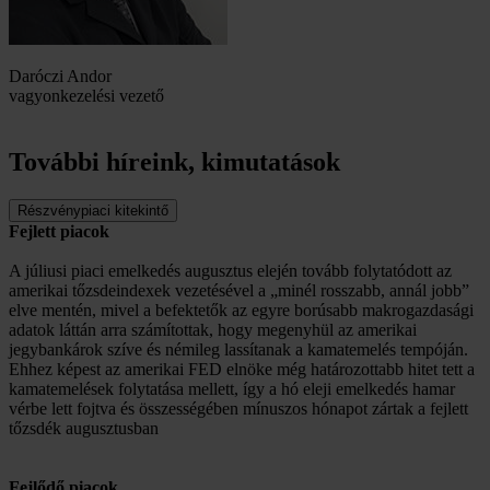
Daróczi Andor
vagyonkezelési vezető
További híreink, kimutatások
Részvénypiaci kitekintő
Fejlett piacok
A júliusi piaci emelkedés augusztus elején tovább folytatódott az
amerikai tőzsdeindexek vezetésével a „minél rosszabb, annál jobb”
elve mentén, mivel a befektetők az egyre borúsabb makrogazdasági
adatok láttán arra számítottak, hogy megenyhül az amerikai
jegybankárok szíve és némileg lassítanak a kamatemelés tempóján.
Ehhez képest az amerikai FED elnöke még határozottabb hitet tett a
kamatemelések folytatása mellett, így a hó eleji emelkedés hamar
vérbe lett fojtva és összességében mínuszos hónapot zártak a fejlett
tőzsdék augusztusban
Fejlődő piacok