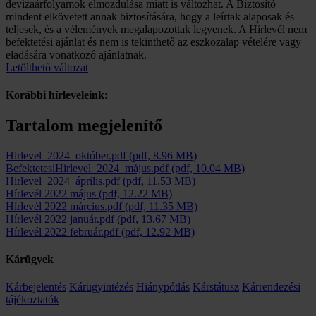
devizaárfolyamok elmozdulása miatt is változhat. A Biztosító
mindent elkövetett annak biztosítására, hogy a leírtak alaposak és
teljesek, és a vélemények megalapozottak legyenek. A Hírlevél nem
befektetési ajánlat és nem is tekinthető az eszközalap vételére vagy
eladására vonatkozó ajánlatnak.
Letölthető változat
Korábbi hírleveleink:
Tartalom megjelenítő
Hirlevel_2024_október.pdf
(pdf, 8.96 MB)
BefektetesiHirlevel_2024_május.pdf
(pdf, 10.04 MB)
Hirlevel_2024_április.pdf
(pdf, 11.53 MB)
Hírlevél 2022 május
(pdf, 12.22 MB)
Hírlevél 2022 március.pdf
(pdf, 11.35 MB)
Hírlevél 2022 január.pdf
(pdf, 13.67 MB)
Hírlevél 2022 február.pdf
(pdf, 12.92 MB)
Kárügyek
Kárbejelentés
Kárügyintézés
Hiánypótlás
Kárstátusz
Kárrendezési
tájékoztatók