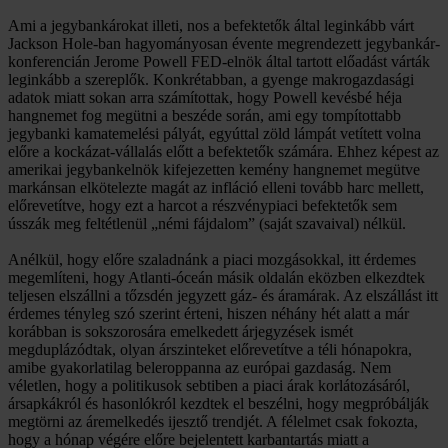
Ami a jegybankárokat illeti, nos a befektetők által leginkább várt
Jackson Hole-ban hagyományosan évente megrendezett jegybankár-
konferencián Jerome Powell FED-elnök által tartott előadást várták
leginkább a szereplők. Konkrétabban, a gyenge makrogazdasági
adatok miatt sokan arra számítottak, hogy Powell kevésbé héja
hangnemet fog megütni a beszéde során, ami egy tompítottabb
jegybanki kamatemelési pályát, egyúttal zöld lámpát vetített volna
előre a kockázat-vállalás előtt a befektetők számára. Ehhez képest az
amerikai jegybankelnök kifejezetten kemény hangnemet megütve
markánsan elkötelezte magát az infláció elleni tovább harc mellett,
előrevetítve, hogy ezt a harcot a részvénypiaci befektetők sem
ússzák meg feltétlenül „némi fájdalom” (saját szavaival) nélkül.
Anélkül, hogy előre szaladnánk a piaci mozgásokkal, itt érdemes
megemlíteni, hogy Atlanti-óceán másik oldalán eközben elkezdtek
teljesen elszállni a tőzsdén jegyzett gáz- és áramárak. Az elszállást itt
érdemes tényleg szó szerint érteni, hiszen néhány hét alatt a már
korábban is sokszorosára emelkedett árjegyzések ismét
megduplázódtak, olyan árszinteket előrevetítve a téli hónapokra,
amibe gyakorlatilag beleroppanna az európai gazdaság. Nem
véletlen, hogy a politikusok sebtiben a piaci árak korlátozásáról,
ársapkákról és hasonlókról kezdtek el beszélni, hogy megpróbálják
megtörni az áremelkedés ijesztő trendjét. A félelmet csak fokozta,
hogy a hónap végére előre bejelentett karbantartás miatt a