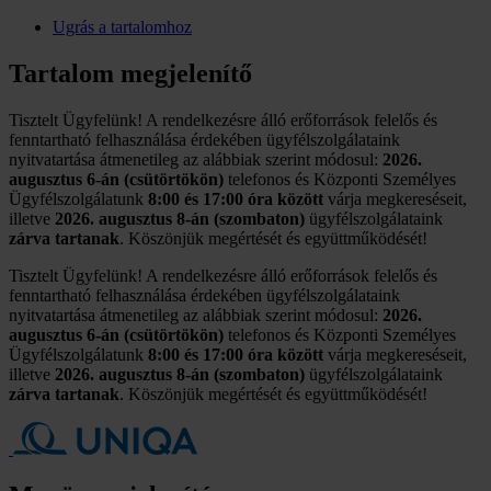
Ugrás a tartalomhoz
Tartalom megjelenítő
Tisztelt Ügyfelünk! A rendelkezésre álló erőforrások felelős és
fenntartható felhasználása érdekében ügyfélszolgálataink
nyitvatartása átmenetileg az alábbiak szerint módosul:
2026.
augusztus 6-án (csütörtökön)
telefonos és Központi Személyes
Ügyfélszolgálatunk
8:00 és 17:00 óra között
várja megkereséseit,
illetve
2026. augusztus 8-án (szombaton)
ügyfélszolgálataink
zárva tartanak
. Köszönjük megértését és együttműködését!
Tisztelt Ügyfelünk! A rendelkezésre álló erőforrások felelős és
fenntartható felhasználása érdekében ügyfélszolgálataink
nyitvatartása átmenetileg az alábbiak szerint módosul:
2026.
augusztus 6-án (csütörtökön)
telefonos és Központi Személyes
Ügyfélszolgálatunk
8:00 és 17:00 óra között
várja megkereséseit,
illetve
2026. augusztus 8-án (szombaton)
ügyfélszolgálataink
zárva tartanak
. Köszönjük megértését és együttműködését!