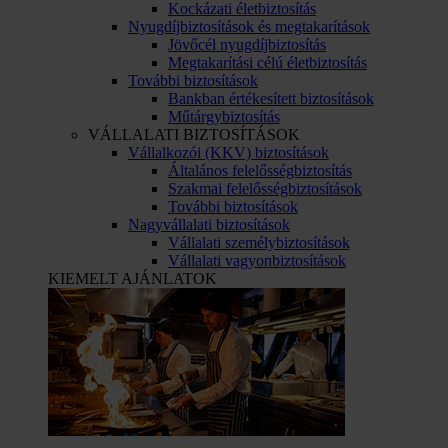
Kockázati életbiztosítás
Nyugdíjbiztosítások és megtakarítások
Jövőcél nyugdíjbiztosítás
Megtakarítási célú életbiztosítás
További biztosítások
Bankban értékesített biztosítások
Műtárgybiztosítás
VÁLLALATI BIZTOSÍTÁSOK
Vállalkozói (KKV) biztosítások
Általános felelősségbiztosítás
Szakmai felelősségbiztosítások
További biztosítások
Nagyvállalati biztosítások
Vállalati személybiztosítások
Vállalati vagyonbiztosítások
KIEMELT AJÁNLATOK