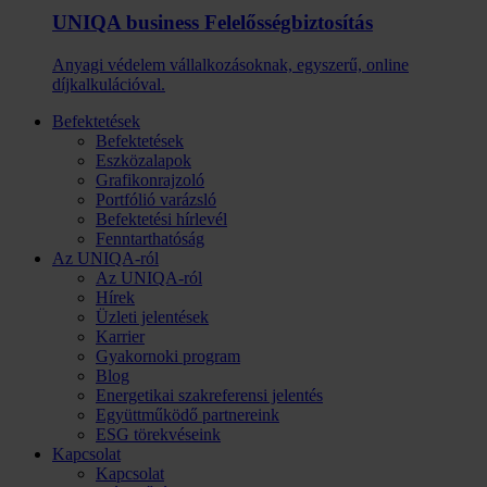
UNIQA business Felelősség­biztosítás
Anyagi védelem vállalkozásoknak, egyszerű, online
díjkalkulációval.
Befektetések
Befektetések
Eszközalapok
Grafikonrajzoló
Portfólió varázsló
Befektetési hírlevél
Fenntarthatóság
Az UNIQA-ról
Az UNIQA-ról
Hírek
Üzleti jelentések
Karrier
Gyakornoki program
Blog
Energetikai szakreferensi jelentés
Együttműködő partnereink
ESG törekvéseink
Kapcsolat
Kapcsolat