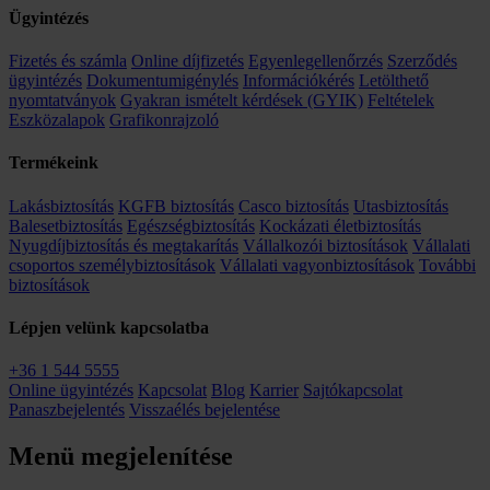
Ügyintézés
Fizetés és számla
Online díjfizetés
Egyenlegellenőrzés
Szerződés
ügyintézés
Dokumentumigénylés
Információkérés
Letölthető
nyomtatványok
Gyakran ismételt kérdések (GYIK)
Feltételek
Eszközalapok
Grafikonrajzoló
Termékeink
Lakásbiztosítás
KGFB biztosítás
Casco biztosítás
Utasbiztosítás
Balesetbiztosítás
Egészségbiztosítás
Kockázati életbiztosítás
Nyugdíjbiztosítás és megtakarítás
Vállalkozói biztosítások
Vállalati
csoportos személybiztosítások
Vállalati vagyonbiztosítások
További
biztosítások
Lépjen velünk kapcsolatba
+36 1 544 5555
Online ügyintézés
Kapcsolat
Blog
Karrier
Sajtókapcsolat
Panaszbejelentés
Visszaélés bejelentése
Menü megjelenítése