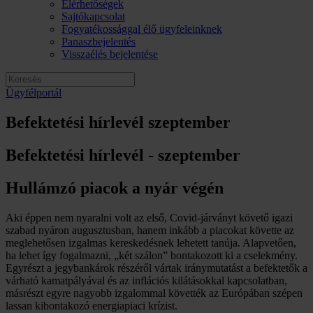
Elérhetőségek
Sajtókapcsolat
Fogyatékossággal élő ügyfeleinknek
Panaszbejelentés
Visszaélés bejelentése
Ügyfélportál
Befektetési hírlevél szeptember
Befektetési hírlevél - szeptember
Hullámzó piacok a nyár végén
Aki éppen nem nyaralni volt az első, Covid-járványt követő igazi
szabad nyáron augusztusban, hanem inkább a piacokat követte az
meglehetősen izgalmas kereskedésnek lehetett tanúja. Alapvetően,
ha lehet így fogalmazni, „két szálon” bontakozott ki a cselekmény.
Egyrészt a jegybankárok részéről vártak iránymutatást a befektetők a
várható kamatpályával és az inflációs kilátásokkal kapcsolatban,
másrészt egyre nagyobb izgalommal követték az Európában szépen
lassan kibontakozó energiapiaci krízist.