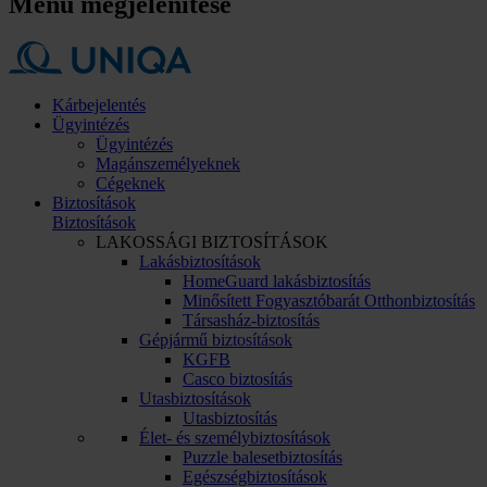
Menü megjelenítése
Kárbejelentés
Ügyintézés
Ügyintézés
Magánszemélyeknek
Cégeknek
Biztosítások
Biztosítások
LAKOSSÁGI BIZTOSÍTÁSOK
Lakásbiztosítások
HomeGuard lakásbiztosítás
Minősített Fogyasztóbarát Otthonbiztosítás
Társasház-biztosítás
Gépjármű biztosítások
KGFB
Casco biztosítás
Utasbiztosítások
Utasbiztosítás
Élet- és személybiztosítások
Puzzle balesetbiztosítás
Egészségbiztosítások