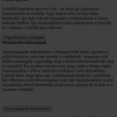
A fejlődő piacokon annyival volt – ha lehet így fogalmazni –
szerencsésebb az összkép, hogy nem is volt a hónap elején
emelkedés, így nem volt mit visszaadni a befektetőknek a hónap
második felében. Így összességében nullás teljesítménnyel fejezték
be a hónapot a fejlődő piaci indexek.
Vagyonkezelési stratégiák
Menedzselt eszközalapok
Vegyesalapjaink teljesítménye a hónapon belül szinte ugyanazt a
pályát futotta be, amit már fentebb is említettünk. Augusztus első
felében mindegyik vegyesalap, még a tisztán kötvényekből álló alap
is nagyjából 3%-os pluszt hozott össze, hogy aztán a hónap végére
összességében 1-2%-os mínuszba forduljon a havi teljesítmény.
Látható tehát, hogy igen nagy hullámvasutat jártak be a portfóliók,
bár vélhetően a két otthonmaradós nyár után megérdemelten hosszú
nyaralásukat élvező befektetők közül sokak számára fel se tűnt ez a
hatalmas volatilitás.
Eszközalapjaink teljesítménye