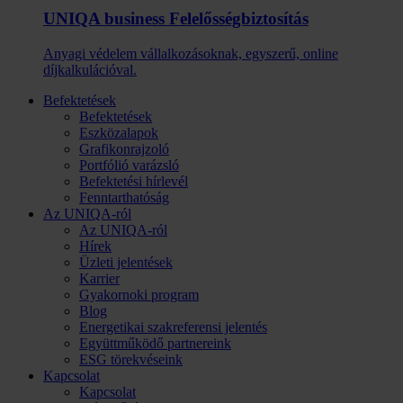
UNIQA business Felelősség­biztosítás
Anyagi védelem vállalkozásoknak, egyszerű, online
díjkalkulációval.
Befektetések
Befektetések
Eszközalapok
Grafikonrajzoló
Portfólió varázsló
Befektetési hírlevél
Fenntarthatóság
Az UNIQA-ról
Az UNIQA-ról
Hírek
Üzleti jelentések
Karrier
Gyakornoki program
Blog
Energetikai szakreferensi jelentés
Együttműködő partnereink
ESG törekvéseink
Kapcsolat
Kapcsolat