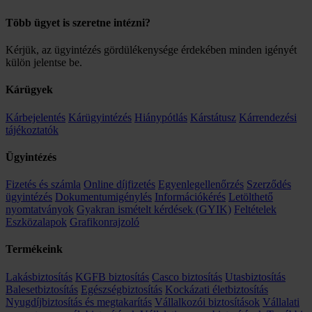
Több ügyet is szeretne intézni?
Kérjük, az ügyintézés gördülékenysége érdekében minden igényét
külön jelentse be.
Kárügyek
Kárbejelentés
Kárügyintézés
Hiánypótlás
Kárstátusz
Kárrendezési
tájékoztatók
Ügyintézés
Fizetés és számla
Online díjfizetés
Egyenlegellenőrzés
Szerződés
ügyintézés
Dokumentumigénylés
Információkérés
Letölthető
nyomtatványok
Gyakran ismételt kérdések (GYIK)
Feltételek
Eszközalapok
Grafikonrajzoló
Termékeink
Lakásbiztosítás
KGFB biztosítás
Casco biztosítás
Utasbiztosítás
Balesetbiztosítás
Egészségbiztosítás
Kockázati életbiztosítás
Nyugdíjbiztosítás és megtakarítás
Vállalkozói biztosítások
Vállalati