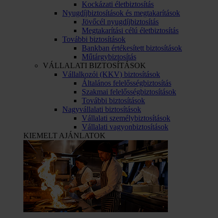
Kockázati életbiztosítás
Nyugdíjbiztosítások és megtakarítások
Jövőcél nyugdíjbiztosítás
Megtakarítási célú életbiztosítás
További biztosítások
Bankban értékesített biztosítások
Műtárgybiztosítás
VÁLLALATI BIZTOSÍTÁSOK
Vállalkozói (KKV) biztosítások
Általános felelősségbiztosítás
Szakmai felelősségbiztosítások
További biztosítások
Nagyvállalati biztosítások
Vállalati személybiztosítások
Vállalati vagyonbiztosítások
KIEMELT AJÁNLATOK