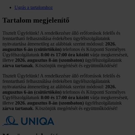
Ugrás a tartalomhoz
Tartalom megjelenítő
Tisztelt Ügyfelünk! A rendelkezésre álló erőforrások felelős és
fenntartható felhasználása érdekében ügyfélszolgálataink
nyitvatartása átmenetileg az alábbiak szerint módosul:
2026.
augusztus 6-án (csütörtökön)
telefonos és Központi Személyes
Ügyfélszolgálatunk
8:00 és 17:00 óra között
várja megkereséseit,
illetve
2026. augusztus 8-án (szombaton)
ügyfélszolgálataink
zárva tartanak
. Köszönjük megértését és együttműködését!
Tisztelt Ügyfelünk! A rendelkezésre álló erőforrások felelős és
fenntartható felhasználása érdekében ügyfélszolgálataink
nyitvatartása átmenetileg az alábbiak szerint módosul:
2026.
augusztus 6-án (csütörtökön)
telefonos és Központi Személyes
Ügyfélszolgálatunk
8:00 és 17:00 óra között
várja megkereséseit,
illetve
2026. augusztus 8-án (szombaton)
ügyfélszolgálataink
zárva tartanak
. Köszönjük megértését és együttműködését!