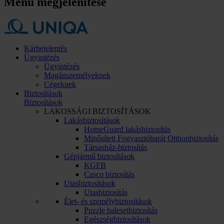
Menü megjelenítése
Kárbejelentés
Ügyintézés
Ügyintézés
Magánszemélyeknek
Cégeknek
Biztosítások
Biztosítások
LAKOSSÁGI BIZTOSÍTÁSOK
Lakásbiztosítások
HomeGuard lakásbiztosítás
Minősített Fogyasztóbarát Otthonbiztosítás
Társasház-biztosítás
Gépjármű biztosítások
KGFB
Casco biztosítás
Utasbiztosítások
Utasbiztosítás
Élet- és személybiztosítások
Puzzle balesetbiztosítás
Egészségbiztosítások