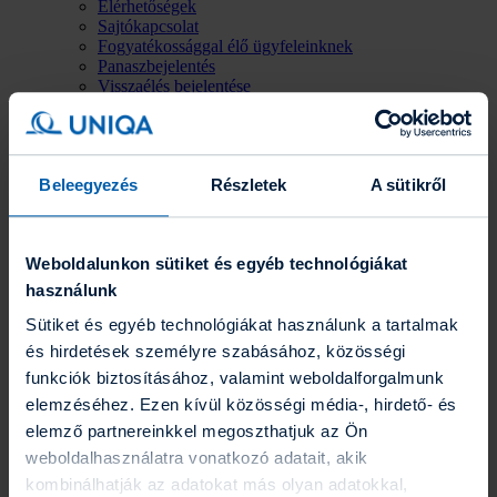
Elérhetőségek
Sajtókapcsolat
Fogyatékossággal élő ügyfeleinknek
Panaszbejelentés
Visszaélés bejelentése
Ügyfélportál
Beleegyezés
Részletek
A sütikről
Útkövető
Ügyintézés
Fizetés és számla
Weboldalunkon sütiket és egyéb technológiákat
használunk
Biztosítási díjfizetés és számlakezelés
Sütiket és egyéb technológiákat használunk a tartalmak
és hirdetések személyre szabásához, közösségi
Fizetés és számla
funkciók biztosításához, valamint weboldalforgalmunk
elemzéséhez. Ezen kívül közösségi média-, hirdető- és
elemző partnereinkkel megoszthatjuk az Ön
weboldalhasználatra vonatkozó adatait, akik
Online díjfizetés
kombinálhatják az adatokat más olyan adatokkal,