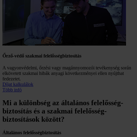
Őrző-védő szakmai felelősség­biztosítás
A vagyonvédelmi, őrzési vagy magánnyomozói tevékenység során
elkövetett szakmai hibák anyagi következményei ellen nyújthat
fedezetet.
Díjat kalkulálok
Több infó
Mi a különbség az általános felelősség­­
biztosítás és a szakmai felelősség­­
biztosítások között?
Általános felelősség­biztosítás