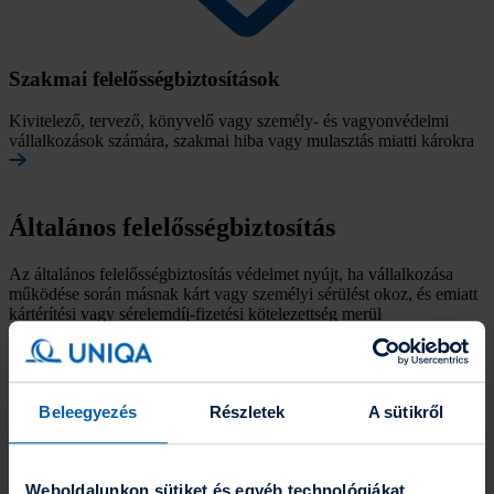
Szakmai felelősség­biztosítások
Kivitelező, tervező, könyvelő vagy személy- és vagyonvédelmi
vállalkozások számára, szakmai hiba vagy mulasztás miatti károkra
Általános felelősség­biztosítás
Az általános felelősségbiztosítás védelmet nyújt, ha vállalkozása
működése során másnak kárt vagy személyi sérülést okoz, és emiatt
kártérítési vagy sérelemdíj-fizetési kötelezettség merül
fel cégével szemben. A biztosító a szerződésben meghatározott
feltételek szerint megtéríti a biztosítással fedezett károkat.
Beleegyezés
Részletek
A sütikről
Weboldalunkon sütiket és egyéb technológiákat