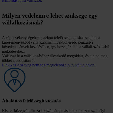
Biztosítástípust választok
Milyen védelemre lehet szüksége egy
vállalkozásnak?
A cég tevékenységéhez igazított felelősségbiztosítás segíthet a
káreseményekből vagy szakmai hibákból eredő pénzügyi
következmények kezelésében, így hozzájárulhat a vállalkozás stabil
működéséhez.
Válassza ki a vállalkozásához illeszkedő megoldást, és tudjon meg
többet a biztosításról.
Link - ez a szöveg nem fog megjelenni a publikált oldalon!
Általános felelősség­biztosítás
Kis- és középvállalkozások számára, másoknak okozott személyi