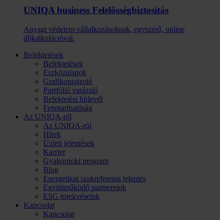
UNIQA business Felelősség­biztosítás
Anyagi védelem vállalkozásoknak, egyszerű, online
díjkalkulációval.
Befektetések
Befektetések
Eszközalapok
Grafikonrajzoló
Portfólió varázsló
Befektetési hírlevél
Fenntarthatóság
Az UNIQA-ról
Az UNIQA-ról
Hírek
Üzleti jelentések
Karrier
Gyakornoki program
Blog
Energetikai szakreferensi jelentés
Együttműködő partnereink
ESG törekvéseink
Kapcsolat
Kapcsolat