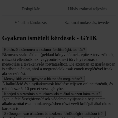
Dologi kár
Hibás szakmai teljesítés
Váratlan károkozás
Szakmai mulasztás, tévedés
Gyakran ismételt kérdések - GYIK
Kötelező számomra a szakmai felelősségbiztosítás?
Bizonyos szakmákban (például könyvelőknek, építész tervezőknek,
műszaki ellenőröknek, vagyonőröknek) törvényi előírás a
megkötése a tevékenység folytatásához. De azokban az iparágakban
is erősen ajánlott, ahol a megrendelők csak ennek meglétével írnak
alá szerződést.
Mennyi időt vesz igénybe a biztosítás megkötése?
A kalkuláció és a nyilatkozatok kitöltése teljesen online történik, és
mindössze 5–10 percet vesz igénybe.
Kiterjed a biztosítás a munkavállalóim által okozott károkra is?
Igen, a felelősségbiztosítások védelmet nyújtanak a bejelentett
alkalmazottai és a munkavégzésben részt vevő kollégái által okozott
károkra is.
Szükségem van általános és szakmai felelősségbiztosításra is?