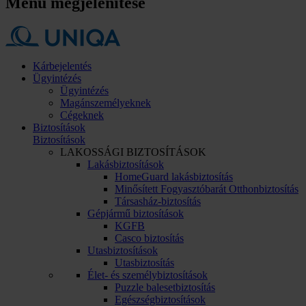
Menü megjelenítése
Kárbejelentés
Ügyintézés
Ügyintézés
Magánszemélyeknek
Cégeknek
Biztosítások
Biztosítások
LAKOSSÁGI BIZTOSÍTÁSOK
Lakásbiztosítások
HomeGuard lakásbiztosítás
Minősített Fogyasztóbarát Otthonbiztosítás
Társasház-biztosítás
Gépjármű biztosítások
KGFB
Casco biztosítás
Utasbiztosítások
Utasbiztosítás
Élet- és személybiztosítások
Puzzle balesetbiztosítás
Egészségbiztosítások