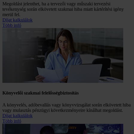
Megoldást jelenthet, ha a tervezői vagy műszaki tervezési
tevékenység során elkövetett szakmai hiba miatt kártérítési igény
merül fel.
Díjat kalkulálok
Több infó
Könyvelői szakmai felelősség­biztosítás
A könyvelés, adóbevallás vagy könyvvizsgálat során elkövetett hiba
vagy mulasztás pénzügyi következményeire kínálhat megoldást.
Díjat kalkulálok
Több infó