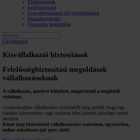
Elérhetőségek
Sajtókapcsolat
Fogyatékossággal élő ügyfeleinknek
Panaszbejelentés
Visszaélés bejelentése
Ügyfélportál
Kisvállalkozói biztosítások
Felelősség­biztosítási megoldások
vállalkozásoknak
A vállalkozás, amelyet felépített, megérdemli a megfelelő
védelmet.
Gondoskodjon vállalkozása védelméről még azelőtt, hogy egy
váratlan káresemény vagy szakmai hiba jelentős pénzügyi terhet
okozhat.
Kösse meg biztosítását vállalkozására szabottan, egyszerűen,
online mindössze pár perc alatt!