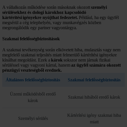
A vállalkozás működése során másoknak okozott
személyi
sérülésekhez és dologi károkhoz kapcsolódó
kártérítési igényekre nyújthat fedezetet.
Például, ha egy ügyfél
megsérül a cég telephelyén, vagy munkavégzés közben
megrongálódik egy partner vagyontárgya.
Szakmai felelősség­biztosítások
A szakmai tevékenység során elkövetett hiba, mulasztás vagy nem
megfelelő szakmai teljesítés miatt felmerülő kártérítési igényekre
kínálhat megoldást. Ezek a
károk
sokszor nem járnak fizikai
sérüléssel vagy vagyoni kárral, hanem
az ügyfél számára okozott
pénzügyi veszteségből erednek.
Általános felelősségbiztosítás
Szakmai felelősségbiztosítás
Üzemi működésből eredő
Szakmai hibából eredő károk
károk
Kártérítési igény szakmai hiba
Személyi sérülés
miatt