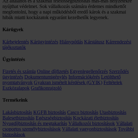
Az általános és a szakmai felelősségbiztosítás más-más helyzetekre
nyújthat védelmet. Sok vállalkozás számára érdemes mindkettőt
megfontolni, hogy a napi működésből eredő károk és a szakmai
hibák miatti kockázatok egyaránt kezelhetők legyenek.
Kárügyek
Kárbejelentés
Kárügyintézés
Hiánypótlás
Kárstátusz
Kárrendezési
tájékoztatók
Ügyintézés
Fizetés és számla
Online díjfizetés
Egyenlegellenőrzés
Szerződés
ügyintézés
Dokumentumigénylés
Információkérés
Letölthető
nyomtatványok
Gyakran ismételt kérdések (GYIK)
Feltételek
Eszközalapok
Grafikonrajzoló
Termékeink
Lakásbiztosítás
KGFB biztosítás
Casco biztosítás
Utasbiztosítás
Balesetbiztosítás
Egészségbiztosítás
Kockázati életbiztosítás
Nyugdíjbiztosítás és megtakarítás
Vállalkozói biztosítások
Vállalati
csoportos személybiztosítások
Vállalati vagyonbiztosítások
További
biztosítások