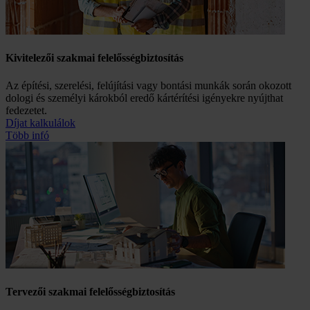
Kivitelezői szakmai felelősség­biztosítás
Az építési, szerelési, felújítási vagy bontási munkák során okozott
dologi és személyi károkból eredő kártérítési igényekre nyújthat
fedezetet.
Díjat kalkulálok
Több infó
Tervezői szakmai felelősség­biztosítás