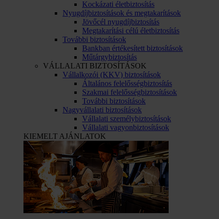
Kockázati életbiztosítás
Nyugdíjbiztosítások és megtakarítások
Jövőcél nyugdíjbiztosítás
Megtakarítási célú életbiztosítás
További biztosítások
Bankban értékesített biztosítások
Műtárgybiztosítás
VÁLLALATI BIZTOSÍTÁSOK
Vállalkozói (KKV) biztosítások
Általános felelősségbiztosítás
Szakmai felelősségbiztosítások
További biztosítások
Nagyvállalati biztosítások
Vállalati személybiztosítások
Vállalati vagyonbiztosítások
KIEMELT AJÁNLATOK