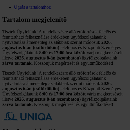
Ugrás a tartalomhoz
Tartalom megjelenítő
Tisztelt Ügyfelünk! A rendelkezésre álló erőforrások felelős és
fenntartható felhasználása érdekében ügyfélszolgálataink
nyitvatartása átmenetileg az alábbiak szerint módosul:
2026.
augusztus 6-án (csütörtökön)
telefonos és Központi Személyes
Ügyfélszolgálatunk
8:00 és 17:00 óra között
várja megkereséseit,
illetve
2026. augusztus 8-án (szombaton)
ügyfélszolgálataink
zárva tartanak
. Köszönjük megértését és együttműködését!
Tisztelt Ügyfelünk! A rendelkezésre álló erőforrások felelős és
fenntartható felhasználása érdekében ügyfélszolgálataink
nyitvatartása átmenetileg az alábbiak szerint módosul:
2026.
augusztus 6-án (csütörtökön)
telefonos és Központi Személyes
Ügyfélszolgálatunk
8:00 és 17:00 óra között
várja megkereséseit,
illetve
2026. augusztus 8-án (szombaton)
ügyfélszolgálataink
zárva tartanak
. Köszönjük megértését és együttműködését!