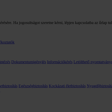
érésére. Ha jogosultságot szeretne kérni, lépjen kapcsolatba az űrlap tu
ékoztatók
intézés
Dokumentumigénylés
Információkérés
Letölthető nyomtatvány
etbiztosítás
Egészségbiztosítás
Kockázati életbiztosítás
Nyugdíjbiztosít
k