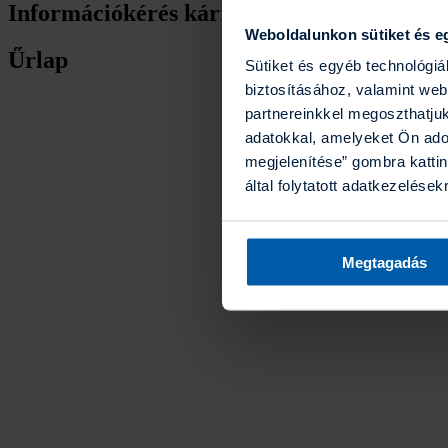
Információkérés kárról - Gépjármű biztosí
Weboldalunkon sütiket és e
Űrlap
Sütiket és egyéb technológi
biztosításához, valamint we
partnereinkkel megoszthatju
adatokkal, amelyeket Ön ado
megjelenítése” gombra kattin
által folytatott adatkezelések
Megtagadás