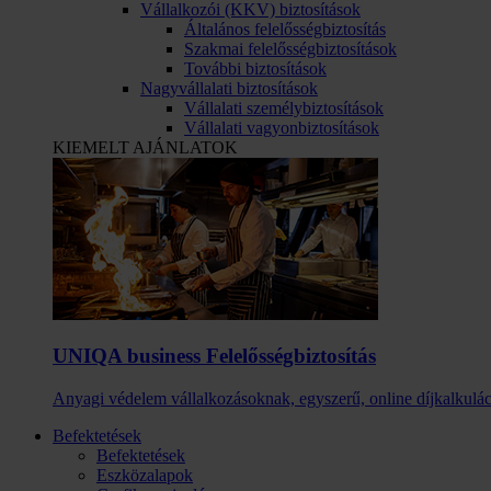
Vállalkozói (KKV) biztosítások
Általános felelősségbiztosítás
Szakmai felelősségbiztosítások
További biztosítások
Nagyvállalati biztosítások
Vállalati személybiztosítások
Vállalati vagyonbiztosítások
KIEMELT AJÁNLATOK
UNIQA business Felelősség­biztosítás
Anyagi védelem vállalkozásoknak, egyszerű, online díjkalkulác
Befektetések
Befektetések
Eszközalapok