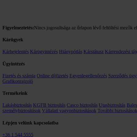
Figyelmeztetés:
Nincs jogosultsága az űrlapon lévő feltöltési mezők el
Kárügyek
Kárbejelentés
Kárügyintézés
Hiánypótlás
Kárstátusz
Kárrendezési táj
Ügyintézés
Fizetés és számla
Online díjfizetés
Egyenlegellenőrzés
Szerződés ügy
Grafikonrajzoló
Termékeink
Lakásbiztosítás
KGFB biztosítás
Casco biztosítás
Utasbiztosítás
Bales
személybiztosítások
Vállalati vagyonbiztosítások
További biztosításo
Lépjen velünk kapcsolatba
+36 1 544 5555