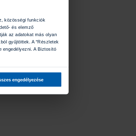
z, közösségi funkciók
rdető- és elemző
tják az adatokat más olyan
ól gyűjtöttek. A “Részletek
 engedélyezni. A Biztosító
szes engedélyezése