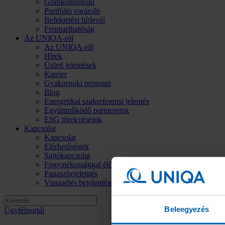
Grafikonrajzoló
Portfólió varázsló
Befektetési hírlevél
Fenntarthatóság
Az UNIQA-ról
Az UNIQA-ról
Hírek
Üzleti jelentések
Karrier
Gyakornoki program
Blog
Energetikai szakreferensi jelentés
Együttműködő partnereink
ESG törekvéseink
Kapcsolat
Kapcsolat
Elérhetőségek
Sajtókapcsolat
Fogyatékossággal élő ügyfeleinknek
Panaszbejelentés
Visszaélés bejelentése
Beleegyezés
Ügyfélportál