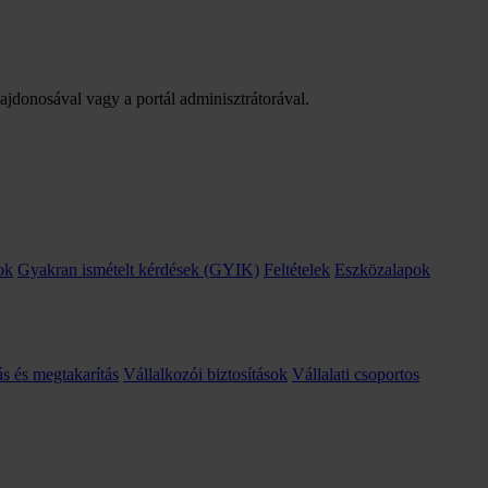
lajdonosával vagy a portál adminisztrátorával.
ok
Gyakran ismételt kérdések (GYIK)
Feltételek
Eszközalapok
ás és megtakarítás
Vállalkozói biztosítások
Vállalati csoportos