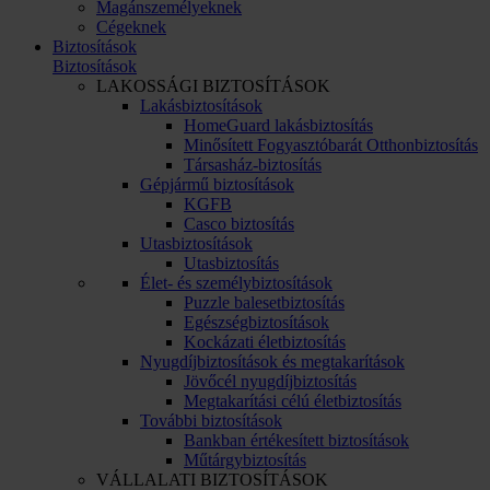
Magánszemélyeknek
Cégeknek
Biztosítások
Biztosítások
LAKOSSÁGI BIZTOSÍTÁSOK
Lakásbiztosítások
HomeGuard lakásbiztosítás
Minősített Fogyasztóbarát Otthonbiztosítás
Társasház-biztosítás
Gépjármű biztosítások
KGFB
Casco biztosítás
Utasbiztosítások
Utasbiztosítás
Élet- és személybiztosítások
Puzzle balesetbiztosítás
Egészségbiztosítások
Kockázati életbiztosítás
Nyugdíjbiztosítások és megtakarítások
Jövőcél nyugdíjbiztosítás
Megtakarítási célú életbiztosítás
További biztosítások
Bankban értékesített biztosítások
Műtárgybiztosítás
VÁLLALATI BIZTOSÍTÁSOK