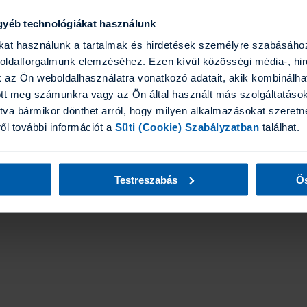
tás
gyéb technológiákat használunk
ákat használunk a tartalmak és hirdetések személyre szabásáho
boldalforgalmunk elemzéséhez. Ezen kívül közösségi média-, hi
k az Ön weboldalhasználatra vonatkozó adatait, akik kombinálha
tt meg számunkra vagy az Ön által használt más szolgáltatásokb
tva bármikor dönthet arról, hogy milyen alkalmazásokat szeretne
ről további információt a
Süti (Cookie) Szabályzatban
találhat.
Testreszabás
Ös