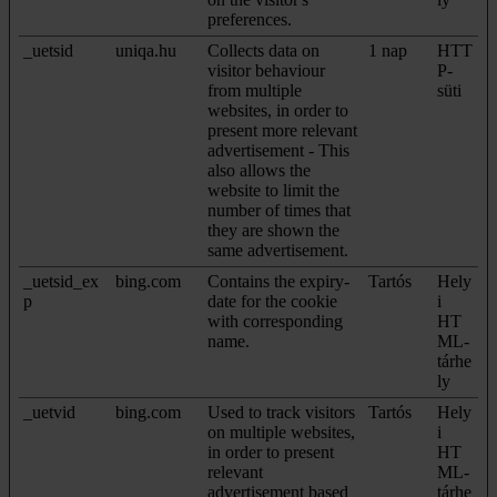
preferences.
_uetsid
uniqa.hu
Collects data on
1 nap
HTT
visitor behaviour
P-
from multiple
süti
websites, in order to
present more relevant
advertisement - This
also allows the
website to limit the
number of times that
they are shown the
same advertisement.
_uetsid_ex
bing.com
Contains the expiry-
Tartós
Hely
p
date for the cookie
i
with corresponding
HT
name.
ML-
tárhe
ly
_uetvid
bing.com
Used to track visitors
Tartós
Hely
on multiple websites,
i
in order to present
HT
relevant
ML-
advertisement based
tárhe