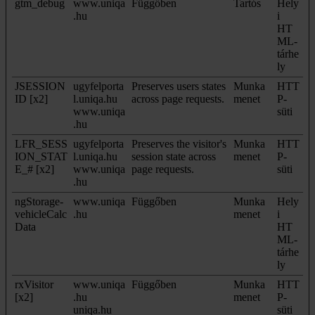
gtm_debug
www.uniqa
Függőben
Tartós
Hely
.hu
i
HT
ML-
tárhe
ly
JSESSION
ugyfelporta
Preserves users states
Munka
HTT
ID [x2]
l.uniqa.hu
across page requests.
menet
P-
www.uniqa
süti
.hu
LFR_SESS
ugyfelporta
Preserves the visitor's
Munka
HTT
ION_STAT
l.uniqa.hu
session state across
menet
P-
E_# [x2]
www.uniqa
page requests.
süti
.hu
ngStorage-
www.uniqa
Függőben
Munka
Hely
vehicleCalc
.hu
menet
i
Data
HT
ML-
tárhe
ly
rxVisitor
www.uniqa
Függőben
Munka
HTT
[x2]
.hu
menet
P-
uniqa.hu
süti