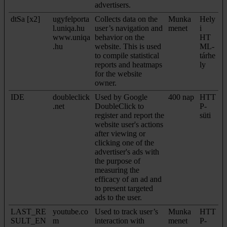
advertisers.
dtSa [x2]
ugyfelporta
Collects data on the
Munka
Hely
l.uniqa.hu
user’s navigation and
menet
i
www.uniqa
behavior on the
HT
.hu
website. This is used
ML-
to compile statistical
tárhe
reports and heatmaps
ly
for the website
owner.
IDE
doubleclick
Used by Google
400 nap
HTT
.net
DoubleClick to
P-
register and report the
süti
website user's actions
after viewing or
clicking one of the
advertiser's ads with
the purpose of
measuring the
efficacy of an ad and
to present targeted
ads to the user.
LAST_RE
youtube.co
Used to track user’s
Munka
HTT
SULT_EN
m
interaction with
menet
P-