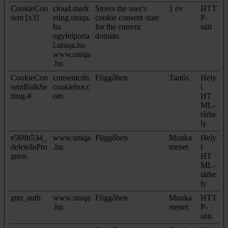
CookieCon
cloud.mark
Stores the user's
1 év
HTT
sent [x3]
eting.uniqa.
cookie consent state
P-
hu
for the current
süti
ugyfelporta
domain
l.uniqa.hu
www.uniqa
.hu
CookieCon
consentcdn.
Függőben
Tartós
Hely
sentBulkSe
cookiebot.c
i
tting-#
om
HT
ML-
tárhe
ly
e569b534_
www.uniqa
Függőben
Munka
Hely
deleteInPro
.hu
menet
i
gress
HT
ML-
tárhe
ly
gtm_auth
www.uniqa
Függőben
Munka
HTT
.hu
menet
P-
süti