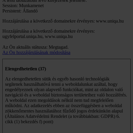
A lenti táblázatban lévő kifejezések jelentése:
Session: Munkamenet
Persistent: Állandó
Hozzájárulása a következő domainekre érvényes: www.uniqa.hu
Hozzájárulása a következő domainekre érvényes:
ugyfelportal.uniqa.hu, www.uniqa.hu
Az Ön aktuális státusza: Megtagad.
Az Ön hozzájárulásának módosítása
Elengedhetetlen (37)
Az elengedhetetlen sütik és egyéb hasonló technológiák
segítenek használhatóvá tenni a weboldalunkat azáltal, hogy
engedélyeznek olyan alapvető funkciókat, mint az oldalon való
navigáció és a weboldal biztonságos területeihez való hozzáférés.
A weboldal ezen megoldások nélkül nem tud megfelelően
működni. Az adatkezelés ebben az összefüggésben a weboldal
zökkenőmentes használatához fűződő jogos érdekünkön alapul
(Általános Adatvédelmi Rendelet (a továbbiakban: GDPR) 6.
cikk (1) bekezdés f) pont)