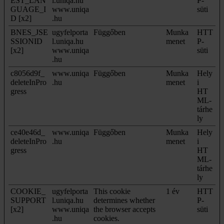
EST_LAN
l.uniqa.hu
P-
GUAGE_I
www.uniqa
süti
D [x2]
.hu
BNES_JSE
ugyfelporta
Függőben
Munka
HTT
SSIONID
l.uniqa.hu
menet
P-
[x2]
www.uniqa
süti
.hu
c8056d9f_
www.uniqa
Függőben
Munka
Hely
deleteInPro
.hu
menet
i
gress
HT
ML-
tárhe
ly
ce40e46d_
www.uniqa
Függőben
Munka
Hely
deleteInPro
.hu
menet
i
gress
HT
ML-
tárhe
ly
COOKIE_
ugyfelporta
This cookie
1 év
HTT
SUPPORT
l.uniqa.hu
determines whether
P-
[x2]
www.uniqa
the browser accepts
süti
.hu
cookies.