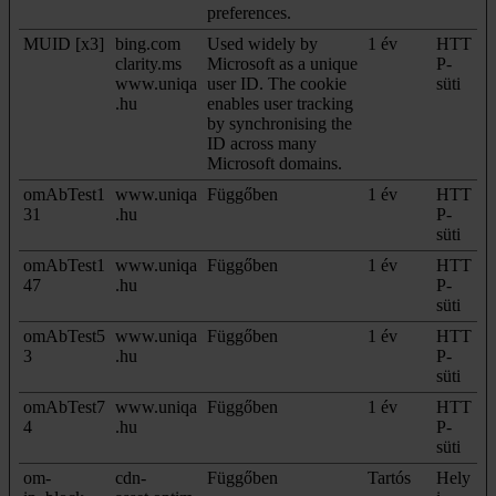
preferences.
MUID [x3]
bing.com
Used widely by
1 év
HTT
clarity.ms
Microsoft as a unique
P-
www.uniqa
user ID. The cookie
süti
.hu
enables user tracking
by synchronising the
ID across many
Microsoft domains.
omAbTest1
www.uniqa
Függőben
1 év
HTT
31
.hu
P-
süti
omAbTest1
www.uniqa
Függőben
1 év
HTT
47
.hu
P-
süti
omAbTest5
www.uniqa
Függőben
1 év
HTT
3
.hu
P-
süti
omAbTest7
www.uniqa
Függőben
1 év
HTT
4
.hu
P-
süti
om-
cdn-
Függőben
Tartós
Hely