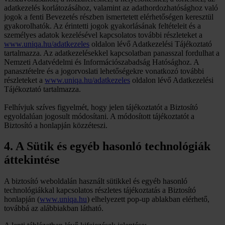
adatkezelés korlátozásához, valamint az adathordozhatósághoz való
jogok a fenti Bevezetés részben ismertetett elérhetőségen keresztül
gyakorolhatók. Az érintetti jogok gyakorlásának feltételeit és a
személyes adatok kezelésével kapcsolatos további részleteket a
www.uniqa.hu/adatkezeles
oldalon lévő Adatkezelési Tájékoztató
tartalmazza. Az adatkezelésekkel kapcsolatban panasszal fordulhat a
Nemzeti Adatvédelmi és Információszabadság Hatósághoz. A
panasztételre és a jogorvoslati lehetőségekre vonatkozó további
részleteket a
www.uniqa.hu/adatkezeles
oldalon lévő Adatkezelési
Tájékoztató tartalmazza.
Felhívjuk szíves figyelmét, hogy jelen tájékoztatót a Biztosító
egyoldalúan jogosult módosítani. A módosított tájékoztatót a
Biztosító a honlapján közzéteszi.
4. A Sütik és egyéb hasonló technológiák
áttekintése
A biztosító weboldalán használt sütikkel és egyéb hasonló
technológiákkal kapcsolatos részletes tájékoztatás a Biztosító
honlapján (
www.uniqa.hu
) elhelyezett pop-up ablakban elérhető,
továbbá az alábbiakban látható.