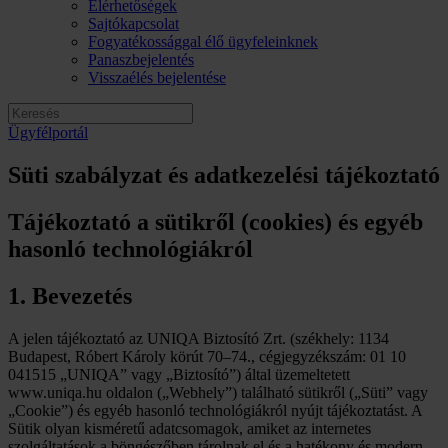
Elérhetőségek
Sajtókapcsolat
Fogyatékossággal élő ügyfeleinknek
Panaszbejelentés
Visszaélés bejelentése
Ügyfélportál
Süti szabályzat és adatkezelési tájékoztató
Tájékoztató a sütikről (cookies) és egyéb
hasonló technológiákról
1. Bevezetés
A jelen tájékoztató az UNIQA Biztosító Zrt. (székhely: 1134
Budapest, Róbert Károly körút 70–74., cégjegyzékszám: 01 10
041515 „UNIQA” vagy „Biztosító”) által üzemeltetett
www.uniqa.hu oldalon („Webhely”) található sütikről („Süti” vagy
„Cookie”) és egyéb hasonló technológiákról nyújt tájékoztatást. A
Sütik olyan kisméretű adatcsomagok, amiket az internetes
szolgáltatások a böngészőben tárolnak el és a hatékony és modern