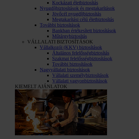
Kockázati életbiztosítás
Nyugdíjbiztosítások és megtakarítások
Jövőcél nyugdíjbiztosítás
Megtakarítási célú életbiztosítás
További biztosítások
Bankban értékesített biztosítások
Műtárgybiztosítás
VÁLLALATI BIZTOSÍTÁSOK
Vállalkozói (KKV) biztosítások
Általános felelősségbiztosítás
Szakmai felelősségbiztosítások
További biztosítások
Nagyvállalati biztosítások
Vállalati személybiztosítások
Vállalati vagyonbiztosítások
KIEMELT AJÁNLATOK