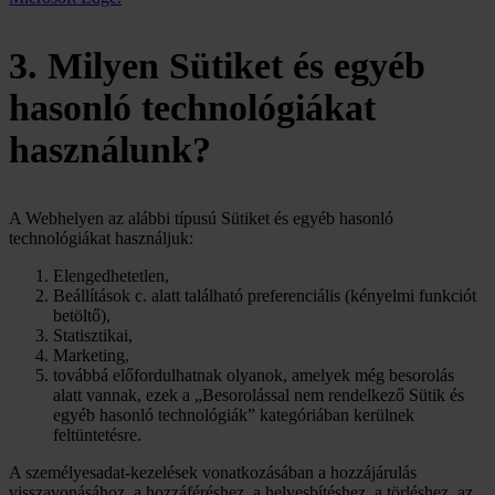
3. Milyen Sütiket és egyéb
hasonló technológiákat
használunk?
A Webhelyen az alábbi típusú Sütiket és egyéb hasonló
technológiákat használjuk:
Elengedhetetlen,
Beállítások c. alatt található preferenciális (kényelmi funkciót
betöltő),
Statisztikai,
Marketing,
továbbá előfordulhatnak olyanok, amelyek még besorolás
alatt vannak, ezek a „Besorolással nem rendelkező Sütik és
egyéb hasonló technológiák” kategóriában kerülnek
feltüntetésre.
A személyesadat-kezelések vonatkozásában a hozzájárulás
visszavonásához, a hozzáféréshez, a helyesbítéshez, a törléshez, az