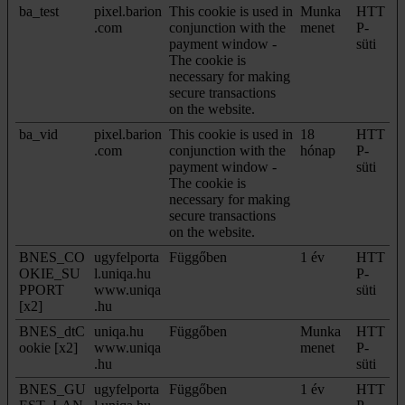
ba_test
pixel.barion
This cookie is used in
Munka
HTT
.com
conjunction with the
menet
P-
payment window -
süti
The cookie is
necessary for making
secure transactions
on the website.
ba_vid
pixel.barion
This cookie is used in
18
HTT
.com
conjunction with the
hónap
P-
payment window -
süti
The cookie is
necessary for making
secure transactions
on the website.
BNES_CO
ugyfelporta
Függőben
1 év
HTT
OKIE_SU
l.uniqa.hu
P-
PPORT
www.uniqa
süti
[x2]
.hu
BNES_dtC
uniqa.hu
Függőben
Munka
HTT
ookie [x2]
www.uniqa
menet
P-
.hu
süti
BNES_GU
ugyfelporta
Függőben
1 év
HTT