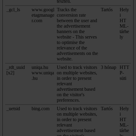
teszteli.
_gcl_ls
www.googl
Tracks the
Tartós
Hely
etagmanage
conversion rate
i
r.com
between the user and
HT
the advertisement
ML-
banners on the
tárhe
website - This serves
ly
to optimise the
relevance of the
advertisements on the
website.
_rdt_uuid
uniqa.hu
Used to track visitors
3 hónap
HTT
[x2]
www.uniqa
on multiple websites,
P-
.hu
in order to present
süti
relevant
advertisement based
on the visitor's
preferences.
_uetsid
bing.com
Used to track visitors
Tartós
Hely
on multiple websites,
i
in order to present
HT
relevant
ML-
advertisement based
tárhe
on the visitor's
ly