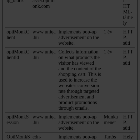
ip_block
asset.optim
i
onk.com
HT
ML-
tárhe
ly
optiMonkC
www.uniqa
Implements pop-up
1 év
HTT
lient
.hu
advertisement on the
P-
website.
süti
optiMonkC
www.uniqa
Collects information
1 év
HTT
lientId
.hu
on what products the
P-
visitor has viewed
süti
and the content of the
shopping-cart. This is
used to increase the
website's conversion
rate through targeted
advertisement and
product promotions
through emails.
optiMonkS
www.uniqa
Implements pop-up
Munka
HTT
ession
.hu
advertisement on the
menet
P-
website.
süti
OptiMonkS
cdn-
Implements pop-up
Tartós
Hely