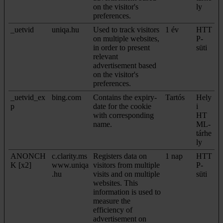
on the visitor's
ly
preferences.
_uetvid
uniqa.hu
Used to track visitors
1 év
HTT
on multiple websites,
P-
in order to present
süti
relevant
advertisement based
on the visitor's
preferences.
_uetvid_ex
bing.com
Contains the expiry-
Tartós
Hely
p
date for the cookie
i
with corresponding
HT
name.
ML-
tárhe
ly
ANONCH
c.clarity.ms
Registers data on
1 nap
HTT
K [x2]
www.uniqa
visitors from multiple
P-
.hu
visits and on multiple
süti
websites. This
information is used to
measure the
efficiency of
advertisement on