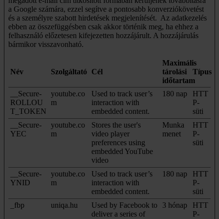
megadott e-mail cím titkosított formában kerüljenek továbbításra
a Google számára, ezzel segítve a pontosabb konverziókövetést
és a személyre szabott hirdetések megjelenítését. Az adatkezelés
ebben az összefüggésben csak akkor történik meg, ha ehhez a
felhasználó előzetesen kifejezetten hozzájárult. A hozzájárulás
bármikor visszavonható.
Maximális
Név
Szolgáltató
Cél
tárolási
Típus
időtartam
__Secure-
youtube.co
Used to track user’s
180 nap
HTT
ROLLOU
m
interaction with
P-
T_TOKEN
embedded content.
süti
__Secure-
youtube.co
Stores the user's
Munka
HTT
YEC
m
video player
menet
P-
preferences using
süti
embedded YouTube
video
__Secure-
youtube.co
Used to track user’s
180 nap
HTT
YNID
m
interaction with
P-
embedded content.
süti
_fbp
uniqa.hu
Used by Facebook to
3 hónap
HTT
deliver a series of
P-