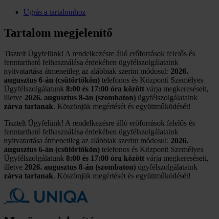
Ugrás a tartalomhoz
Tartalom megjelenítő
Tisztelt Ügyfelünk! A rendelkezésre álló erőforrások felelős és
fenntartható felhasználása érdekében ügyfélszolgálataink
nyitvatartása átmenetileg az alábbiak szerint módosul:
2026.
augusztus 6-án (csütörtökön)
telefonos és Központi Személyes
Ügyfélszolgálatunk
8:00 és 17:00 óra között
várja megkereséseit,
illetve
2026. augusztus 8-án (szombaton)
ügyfélszolgálataink
zárva tartanak
. Köszönjük megértését és együttműködését!
Tisztelt Ügyfelünk! A rendelkezésre álló erőforrások felelős és
fenntartható felhasználása érdekében ügyfélszolgálataink
nyitvatartása átmenetileg az alábbiak szerint módosul:
2026.
augusztus 6-án (csütörtökön)
telefonos és Központi Személyes
Ügyfélszolgálatunk
8:00 és 17:00 óra között
várja megkereséseit,
illetve
2026. augusztus 8-án (szombaton)
ügyfélszolgálataink
zárva tartanak
. Köszönjük megértését és együttműködését!