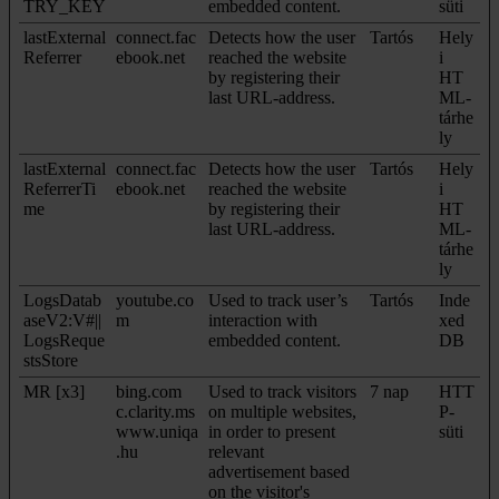
TRY_KEY
embedded content.
süti
lastExternal
connect.fac
Detects how the user
Tartós
Hely
Referrer
ebook.net
reached the website
i
by registering their
HT
last URL-address.
ML-
tárhe
ly
lastExternal
connect.fac
Detects how the user
Tartós
Hely
ReferrerTi
ebook.net
reached the website
i
me
by registering their
HT
last URL-address.
ML-
tárhe
ly
LogsDatab
youtube.co
Used to track user’s
Tartós
Inde
aseV2:V#||
m
interaction with
xed
LogsReque
embedded content.
DB
stsStore
MR [x3]
bing.com
Used to track visitors
7 nap
HTT
c.clarity.ms
on multiple websites,
P-
www.uniqa
in order to present
süti
.hu
relevant
advertisement based
on the visitor's