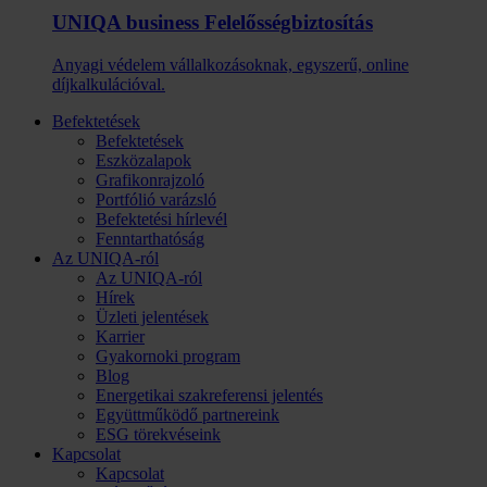
UNIQA business Felelősség­biztosítás
Anyagi védelem vállalkozásoknak, egyszerű, online
díjkalkulációval.
Befektetések
Befektetések
Eszközalapok
Grafikonrajzoló
Portfólió varázsló
Befektetési hírlevél
Fenntarthatóság
Az UNIQA-ról
Az UNIQA-ról
Hírek
Üzleti jelentések
Karrier
Gyakornoki program
Blog
Energetikai szakreferensi jelentés
Együttműködő partnereink
ESG törekvéseink
Kapcsolat
Kapcsolat