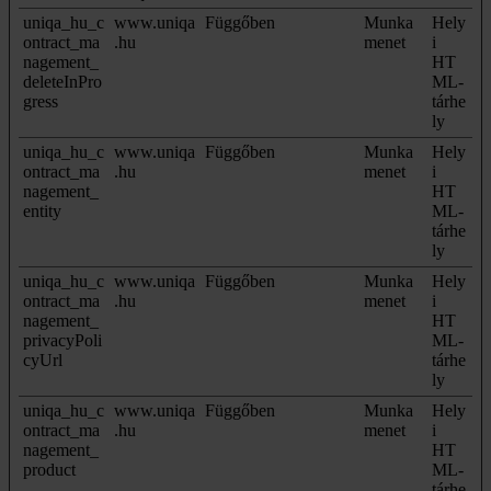
uniqa_hu_c
www.uniqa
Függőben
Munka
Hely
ontract_ma
.hu
menet
i
nagement_
HT
deleteInPro
ML-
gress
tárhe
ly
uniqa_hu_c
www.uniqa
Függőben
Munka
Hely
ontract_ma
.hu
menet
i
nagement_
HT
entity
ML-
tárhe
ly
uniqa_hu_c
www.uniqa
Függőben
Munka
Hely
ontract_ma
.hu
menet
i
nagement_
HT
privacyPoli
ML-
cyUrl
tárhe
ly
uniqa_hu_c
www.uniqa
Függőben
Munka
Hely
ontract_ma
.hu
menet
i
nagement_
HT
product
ML-
tárhe