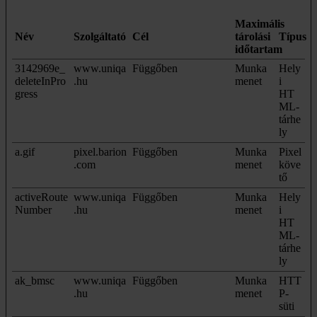
Maximális
Név
Szolgáltató
Cél
tárolási
Típus
időtartam
3142969e_
www.uniqa
Függőben
Munka
Hely
deleteInPro
.hu
menet
i
gress
HT
ML-
tárhe
ly
a.gif
pixel.barion
Függőben
Munka
Pixel
.com
menet
köve
tő
activeRoute
www.uniqa
Függőben
Munka
Hely
Number
.hu
menet
i
HT
ML-
tárhe
ly
ak_bmsc
www.uniqa
Függőben
Munka
HTT
.hu
menet
P-
süti