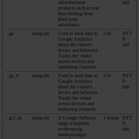
advertisement
süti
products such as real
time bidding from
third party
advertisers.
_ga
uniqa.hu
Used to send data to
2 év
HTT
Google Analytics
P-
about the visitor's
süti
device and behavior.
Tracks the visitor
across devices and
marketing channels.
_ga_#
uniqa.hu
Used to send data to
2 év
HTT
Google Analytics
P-
about the visitor's
süti
device and behavior.
Tracks the visitor
across devices and
marketing channels.
_gcl_au
uniqa.hu
A Google AdSense
3 hónap
HTT
sütije a hirdetési
P-
tevékenység
süti
hatékonyságot