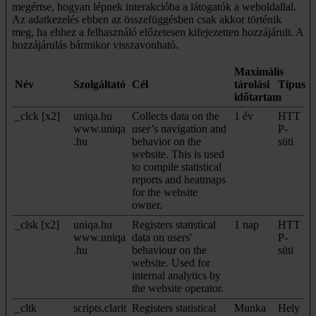
megértse, hogyan lépnek interakcióba a látogatók a weboldallal.
Az adatkezelés ebben az összefüggésben csak akkor történik
meg, ha ehhez a felhasználó előzetesen kifejezetten hozzájárult. A
hozzájárulás bármikor visszavonható.
Maximális
Név
Szolgáltató
Cél
tárolási
Típus
időtartam
_clck [x2]
uniqa.hu
Collects data on the
1 év
HTT
www.uniqa
user’s navigation and
P-
.hu
behavior on the
süti
website. This is used
to compile statistical
reports and heatmaps
for the website
owner.
_clsk [x2]
uniqa.hu
Registers statistical
1 nap
HTT
www.uniqa
data on users'
P-
.hu
behaviour on the
süti
website. Used for
internal analytics by
the website operator.
_cltk
scripts.clarit
Registers statistical
Munka
Hely