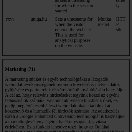
as sets a timestamp
tárhe
for when the session
ly
started.
rxvt
uniqa.hu
Sets a timestamp for
Munka
HTT
when the visitor
menet
P-
entered the website.
süti
This is used for
analytical purposes
on the website.
Marketing (71)
A marketing sütiket és egyéb technológiákat a látogatók
weboldal-tevékenységének nyomon követésére, illetve adatok
gyűjtésére és partnereink részére történő továbbítására használjuk.
A cél az, hogy releváns hirdetéseket tegyünk közzé az egyéni
felhasználók számára, valamint aktivitásra buzdítsuk őket, ez
pedig még értékesebbé teszi weboldalunkat a tartalmakat
közzétevő és a harmadik fél hirdetők számára. Az adatkezelés
során a Google Enhanced Conversion technológiát is használjuk
a marketingtevékenységeink hatékonyságának javítása
érdekében. Ez a funkció lehetővé teszi, hogy az Ön által