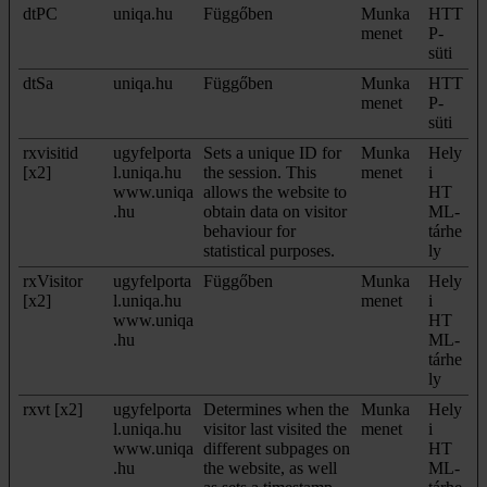
dtPC
uniqa.hu
Függőben
Munka
HTT
menet
P-
süti
dtSa
uniqa.hu
Függőben
Munka
HTT
menet
P-
süti
rxvisitid
ugyfelporta
Sets a unique ID for
Munka
Hely
[x2]
l.uniqa.hu
the session. This
menet
i
www.uniqa
allows the website to
HT
.hu
obtain data on visitor
ML-
behaviour for
tárhe
statistical purposes.
ly
rxVisitor
ugyfelporta
Függőben
Munka
Hely
[x2]
l.uniqa.hu
menet
i
www.uniqa
HT
.hu
ML-
tárhe
ly
rxvt [x2]
ugyfelporta
Determines when the
Munka
Hely
l.uniqa.hu
visitor last visited the
menet
i
www.uniqa
different subpages on
HT
.hu
the website, as well
ML-