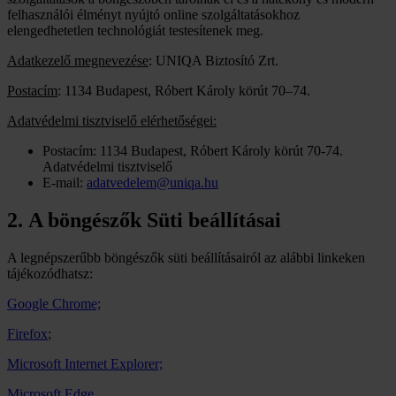
felhasználói élményt nyújtó online szolgáltatásokhoz
elengedhetetlen technológiát testesítenek meg.
Adatkezelő megnevezése
: UNIQA Biztosító Zrt.
Postacím
: 1134 Budapest, Róbert Károly körút 70–74.
Adatvédelmi tisztviselő elérhetőségei:
Postacím: 1134 Budapest, Róbert Károly körút 70-74.
Adatvédelmi tisztviselő
E-mail:
adatvedelem@uniqa.hu
2. A böngészők Süti beállításai
A legnépszerűbb böngészők süti beállításairól az alábbi linkeken
tájékozódhatsz:
Google Chrome;
Firefox
;
Microsoft Internet Explorer;
Microsoft Edge.