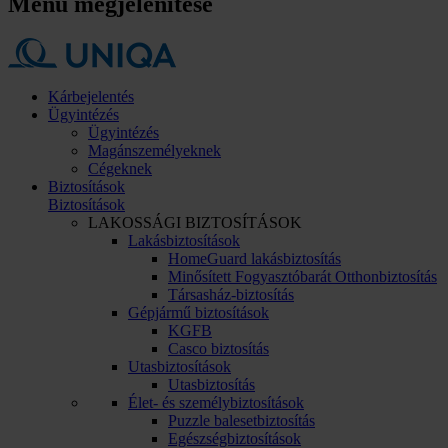
Menü megjelenítése
Kárbejelentés
Ügyintézés
Ügyintézés
Magánszemélyeknek
Cégeknek
Biztosítások
Biztosítások
LAKOSSÁGI BIZTOSÍTÁSOK
Lakásbiztosítások
HomeGuard lakásbiztosítás
Minősített Fogyasztóbarát Otthonbiztosítás
Társasház-biztosítás
Gépjármű biztosítások
KGFB
Casco biztosítás
Utasbiztosítások
Utasbiztosítás
Élet- és személybiztosítások
Puzzle balesetbiztosítás
Egészségbiztosítások