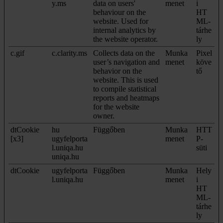
y.ms
data on users'
menet
i
behaviour on the
HT
website. Used for
ML-
internal analytics by
tárhe
the website operator.
ly
c.gif
c.clarity.ms
Collects data on the
Munka
Pixel
user’s navigation and
menet
köve
behavior on the
tő
website. This is used
to compile statistical
reports and heatmaps
for the website
owner.
dtCookie
hu
Függőben
Munka
HTT
[x3]
ugyfelporta
menet
P-
l.uniqa.hu
süti
uniqa.hu
dtCookie
ugyfelporta
Függőben
Munka
Hely
l.uniqa.hu
menet
i
HT
ML-
tárhe
ly