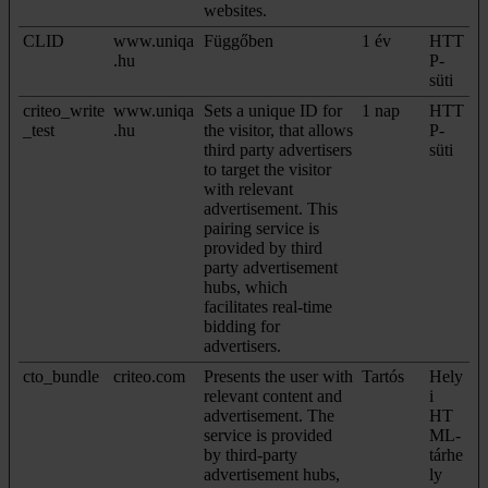
websites.
CLID
www.uniqa
Függőben
1 év
HTT
.hu
P-
süti
criteo_write
www.uniqa
Sets a unique ID for
1 nap
HTT
_test
.hu
the visitor, that allows
P-
third party advertisers
süti
to target the visitor
with relevant
advertisement. This
pairing service is
provided by third
party advertisement
hubs, which
facilitates real-time
bidding for
advertisers.
cto_bundle
criteo.com
Presents the user with
Tartós
Hely
relevant content and
i
advertisement. The
HT
service is provided
ML-
by third-party
tárhe
advertisement hubs,
ly