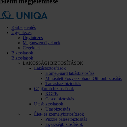
Menü megjelenítése
Kárbejelentés
Ügyintézés
Ügyintézés
Magánszemélyeknek
Cégeknek
Biztosítások
Biztosítások
LAKOSSÁGI BIZTOSÍTÁSOK
Lakásbiztosítások
HomeGuard lakásbiztosítás
Minősített Fogyasztóbarát Otthonbiztosítás
Társasház-biztosítás
Gépjármű biztosítások
KGFB
Casco biztosítás
Utasbiztosítások
Utasbiztosítás
Élet- és személybiztosítások
Puzzle balesetbiztosítás
Egészségbiztosítások