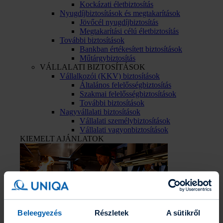
Kockázati életbiztosítás
Nyugdíjbiztosítások és megtakarítások
Jövőcél nyugdíjbiztosítás
Megtakarítási célú életbiztosítás
További biztosítások
Bankban értékesített biztosítások
Műtárgybiztosítás
VÁLLALATI BIZTOSÍTÁSOK
Vállalkozói (KKV) biztosítások
Általános felelősségbiztosítás
Szakmai felelősségbiztosítások
További biztosítások
Nagyvállalati biztosítások
Vállalati személybiztosítások
Vállalati vagyonbiztosítások
KIEMELT AJÁNLATOK
Beleegyezés
Részletek
A sütikről