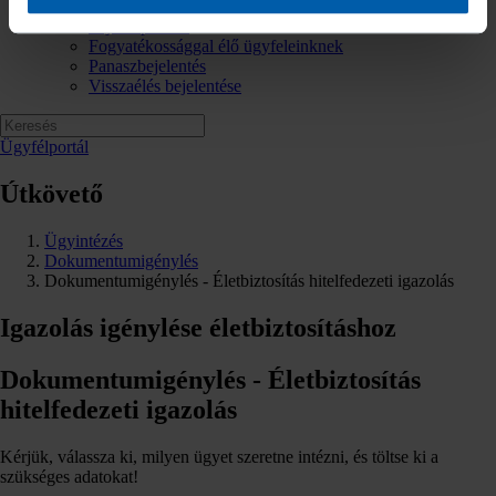
Elérhetőségek
Sajtókapcsolat
Fogyatékossággal élő ügyfeleinknek
Panaszbejelentés
Visszaélés bejelentése
Ügyfélportál
Útkövető
Ügyintézés
Dokumentumigénylés
Dokumentumigénylés - Életbiztosítás hitelfedezeti igazolás
Igazolás igénylése életbiztosításhoz
Dokumentumigénylés - Életbiztosítás
hitelfedezeti igazolás
Kérjük, válassza ki, milyen ügyet szeretne intézni, és töltse ki a
szükséges adatokat!