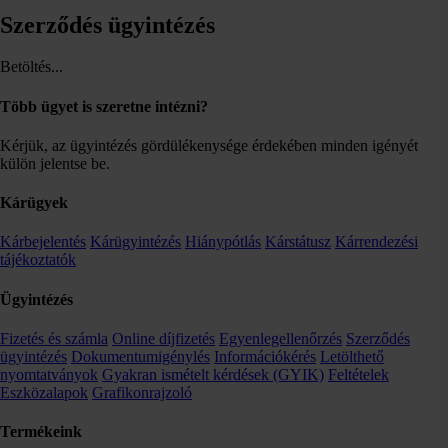
Szerződés ügyintézés
Betöltés...
Több ügyet is szeretne intézni?
Kérjük, az ügyintézés gördülékenysége érdekében minden igényét
külön jelentse be.
Kárügyek
Kárbejelentés
Kárügyintézés
Hiánypótlás
Kárstátusz
Kárrendezési
tájékoztatók
Ügyintézés
Fizetés és számla
Online díjfizetés
Egyenlegellenőrzés
Szerződés
ügyintézés
Dokumentumigénylés
Információkérés
Letölthető
nyomtatványok
Gyakran ismételt kérdések (GYIK)
Feltételek
Eszközalapok
Grafikonrajzoló
Termékeink