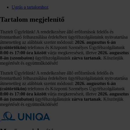
Ugrás a tartalomhoz
Tartalom megjelenítő
Tisztelt Ügyfelünk! A rendelkezésre álló erőforrások felelős és
fenntartható felhasználása érdekében ügyfélszolgálataink nyitvatartása
átmenetileg az alábbiak szerint módosul:
2026. augusztus 6-án
(csütörtökön)
telefonos és Központi Személyes Ügyfélszolgálatunk
8:00 és 17:00 óra között
várja megkereséseit, illetve
2026. augusztus
8-án (szombaton)
ügyfélszolgálataink
zárva tartanak
. Köszönjük
megértését és együttműködését!
Tisztelt Ügyfelünk! A rendelkezésre álló erőforrások felelős és
fenntartható felhasználása érdekében ügyfélszolgálataink nyitvatartása
átmenetileg az alábbiak szerint módosul:
2026. augusztus 6-án
(csütörtökön)
telefonos és Központi Személyes Ügyfélszolgálatunk
8:00 és 17:00 óra között
várja megkereséseit, illetve
2026. augusztus
8-án (szombaton)
ügyfélszolgálataink
zárva tartanak
. Köszönjük
megértését és együttműködését!