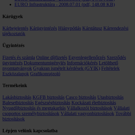
EURO Infrastruktúra - 2008.07.01 (pdf, 148.08 KB)
Kárügyek
Kárbejelentés
Kárügyintézés
Hiánypótlás
Kárstátusz
Kárrendezési
tájékoztatók
Ügyintézés
Fizetés és számla
Online díjfizetés
Egyenlegellenőrzés
Szerződés
ügyintézés
Dokumentumigénylés
Információkérés
Letölthető
nyomtatványok
Gyakran ismételt kérdések (GYIK)
Feltételek
Eszközalapok
Grafikonrajzoló
Termékeink
Lakásbiztosítás
KGFB biztosítás
Casco biztosítás
Utasbiztosítás
Balesetbiztosítás
Egészségbiztosítás
Kockázati életbiztosítás
Nyugdíjbiztosítás és megtakarítás
Vállalkozói biztosítások
Vállalati
csoportos személybiztosítások
Vállalati vagyonbiztosítások
További
biztosítások
Lépjen velünk kapcsolatba