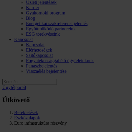
Üzleti jelentések
Karrier
Gyakornoki program
Blog
Energetikai szakreferensi jelentés
Együttműködő partnereink
ESG törekvéseink
Kapcsolat
Kapcsolat
Elérhetőségek
Sajtókapcsolat
Fogyatékossággal élő ügyfeleinknek
Panaszbejelentés
Visszaélés bejelentése
Ügyfélportál
Útkövető
Befektetések
Eszközalapok
Euro infrastruktúra részvény