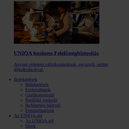
UNIQA business Felelősség­biztosítás
Anyagi védelem vállalkozásoknak, egyszerű, online
díjkalkulációval.
Befektetések
Befektetések
Eszközalapok
Grafikonrajzoló
Portfólió varázsló
Befektetési hírlevél
Fenntarthatóság
Az UNIQA-ról
Az UNIQA-ról
Hírek