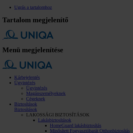
Ugrás a tartalomhoz
Tartalom megjelenítő
Menü megjelenítése
Kárbejelentés
Ügyintézés
Ügyintézés
Magánszemélyeknek
Cégeknek
Biztosítások
Biztosítások
LAKOSSÁGI BIZTOSÍTÁSOK
Lakásbiztosítások
HomeGuard lakásbiztosítás
Minősített Fogyasztóbarát Otthonbiztosítás