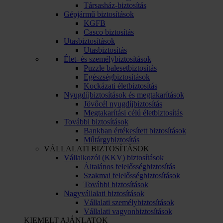
Társasház-biztosítás
Gépjármű biztosítások
KGFB
Casco biztosítás
Utasbiztosítások
Utasbiztosítás
Élet- és személybiztosítások
Puzzle balesetbiztosítás
Egészségbiztosítások
Kockázati életbiztosítás
Nyugdíjbiztosítások és megtakarítások
Jövőcél nyugdíjbiztosítás
Megtakarítási célú életbiztosítás
További biztosítások
Bankban értékesített biztosítások
Műtárgybiztosítás
VÁLLALATI BIZTOSÍTÁSOK
Vállalkozói (KKV) biztosítások
Általános felelősségbiztosítás
Szakmai felelősségbiztosítások
További biztosítások
Nagyvállalati biztosítások
Vállalati személybiztosítások
Vállalati vagyonbiztosítások
KIEMELT AJÁNLATOK