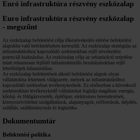
Euró infrastruktúra részvény eszközalap
Euro infrastruktúra részvény eszközalap
-
megszűnt
Az eszközalap befektetési célja tőkenövekedés elérése befektetési
alapokba való befektetéseken keresztül. Az eszközalap stratégiája az
infrastruktúrához kapcsolódó szektorokban rejlő növekedési
potenciál kiaknázása. Az eszközalap célja az urbanizáció terjedése
miatt rohamosan fejlődő infrastrukturális beruházásokban rejlő
lehetőségek kihasználása.
Az eszközalap befektetéseit alkotó befektetési alapok olyan
vállalatokba fektetnek világszerte, melyek az infrastruktúrához
kapcsolódó szektorban tevékenykednek. Ez elsősorban a következő
szektorokban tevékenykedő vállalatokat foglalja magában: energia,
kőolaj- és földgázvezeték, építőipar, elektromos berendezések,
környezetvédelmi szolgáltatások, alapanyagok, erőforrások, útépítés,
szállítás, szállítmányozás és logisztika.
Dokumentumtár
Befektetési politika