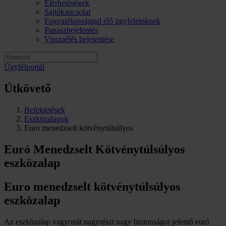
Elérhetőségek
Sajtókapcsolat
Fogyatékossággal élő ügyfeleinknek
Panaszbejelentés
Visszaélés bejelentése
Ügyfélportál
Útkövető
Befektetések
Eszközalapok
Euro menedzselt kötvénytúlsúlyos
Euró Menedzselt Kötvénytúlsúlyos
eszközalap
Euro menedzselt kötvénytúlsúlyos
eszközalap
Az eszközalap vagyonát nagyrészt nagy biztonságot jelentő euró