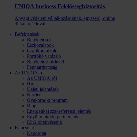
UNIQA business Felelősség­biztosítás
Anyagi védelem vállalkozásoknak, egyszerű, online
díjkalkulációval.
Befektetések
Befektetések
Eszközalapok
Grafikonrajzoló
Portfólió varázsló
Befektetési hírlevél
Fenntarthatóság
Az UNIQA-ról
Az UNIQA-ról
Hírek
Üzleti jelentések
Karrier
Gyakornoki program
Blog
Energetikai szakreferensi jelentés
Együttműködő partnereink
ESG törekvéseink
Kapcsolat
Kapcsolat