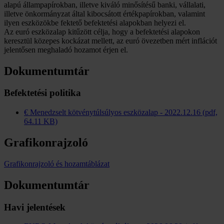
alapú állampapírokban, illetve kiváló minősítésű banki, vállalati,
illetve önkormányzat által kibocsátott értékpapírokban, valamint
ilyen eszközökbe fektető befektetési alapokban helyezi el.
Az euró eszközalap kitűzött célja, hogy a befektetési alapokon
keresztül közepes kockázat mellett, az euró övezetben mért inflációt
jelentősen meghaladó hozamot érjen el.
Dokumentumtár
Befektetési politika
€ Menedzselt kötvénytúlsúlyos eszközalap - 2022.12.16 (pdf,
64.11 KB)
Grafikonrajzoló
Grafikonrajzoló és hozamtáblázat
Dokumentumtár
Havi jelentések