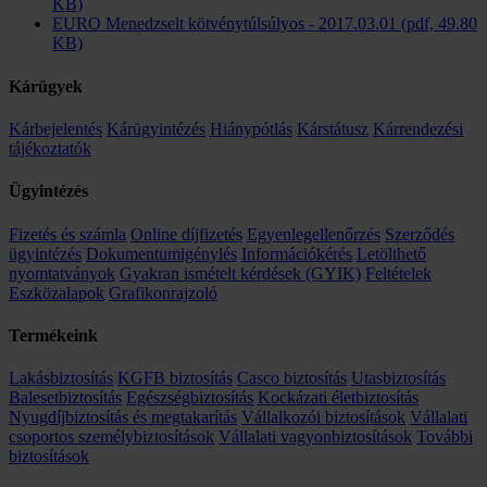
KB)
EURO Menedzselt kötvénytúlsúlyos - 2017.03.01 (pdf, 49.80
KB)
Kárügyek
Kárbejelentés
Kárügyintézés
Hiánypótlás
Kárstátusz
Kárrendezési
tájékoztatók
Ügyintézés
Fizetés és számla
Online díjfizetés
Egyenlegellenőrzés
Szerződés
ügyintézés
Dokumentumigénylés
Információkérés
Letölthető
nyomtatványok
Gyakran ismételt kérdések (GYIK)
Feltételek
Eszközalapok
Grafikonrajzoló
Termékeink
Lakásbiztosítás
KGFB biztosítás
Casco biztosítás
Utasbiztosítás
Balesetbiztosítás
Egészségbiztosítás
Kockázati életbiztosítás
Nyugdíjbiztosítás és megtakarítás
Vállalkozói biztosítások
Vállalati
csoportos személybiztosítások
Vállalati vagyonbiztosítások
További
biztosítások