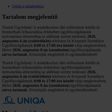
Ugrás a tartalomhoz
Tartalom megjelenítő
Tisztelt Ügyfelünk! A rendelkezésre álló erőforrások felelős és
fenntartható felhasználása érdekében ügyfélszolgálataink
nyitvatartása átmenetileg az alábbiak szerint módosul:
2026.
augusztus 6-án (csütörtökön)
telefonos és Központi Személyes
Ügyfélszolgálatunk
8:00 és 17:00 óra között
várja megkereséseit,
illetve
2026. augusztus 8-án (szombaton)
ügyfélszolgálataink
zárva tartanak
. Köszönjük megértését és együttműködését!
Tisztelt Ügyfelünk! A rendelkezésre álló erőforrások felelős és
fenntartható felhasználása érdekében ügyfélszolgálataink
nyitvatartása átmenetileg az alábbiak szerint módosul:
2026.
augusztus 6-án (csütörtökön)
telefonos és Központi Személyes
Ügyfélszolgálatunk
8:00 és 17:00 óra között
várja megkereséseit,
illetve
2026. augusztus 8-án (szombaton)
ügyfélszolgálataink
zárva tartanak
. Köszönjük megértését és együttműködését!