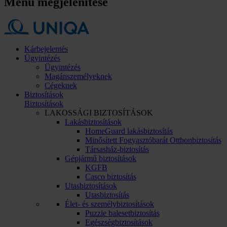
Menü megjelenítése
Kárbejelentés
Ügyintézés
Ügyintézés
Magánszemélyeknek
Cégeknek
Biztosítások
Biztosítások
LAKOSSÁGI BIZTOSÍTÁSOK
Lakásbiztosítások
HomeGuard lakásbiztosítás
Minősített Fogyasztóbarát Otthonbiztosítás
Társasház-biztosítás
Gépjármű biztosítások
KGFB
Casco biztosítás
Utasbiztosítások
Utasbiztosítás
Élet- és személybiztosítások
Puzzle balesetbiztosítás
Egészségbiztosítások