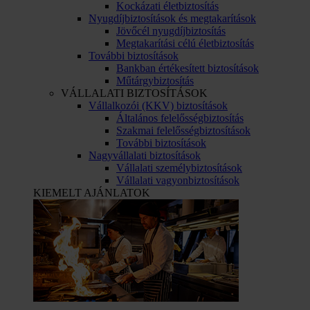
Kockázati életbiztosítás
Nyugdíjbiztosítások és megtakarítások
Jövőcél nyugdíjbiztosítás
Megtakarítási célú életbiztosítás
További biztosítások
Bankban értékesített biztosítások
Műtárgybiztosítás
VÁLLALATI BIZTOSÍTÁSOK
Vállalkozói (KKV) biztosítások
Általános felelősségbiztosítás
Szakmai felelősségbiztosítások
További biztosítások
Nagyvállalati biztosítások
Vállalati személybiztosítások
Vállalati vagyonbiztosítások
KIEMELT AJÁNLATOK