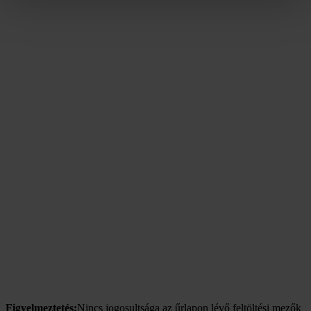
Figyelmeztetés:
Nincs jogosultsága az űrlapon lévő feltöltési mezők