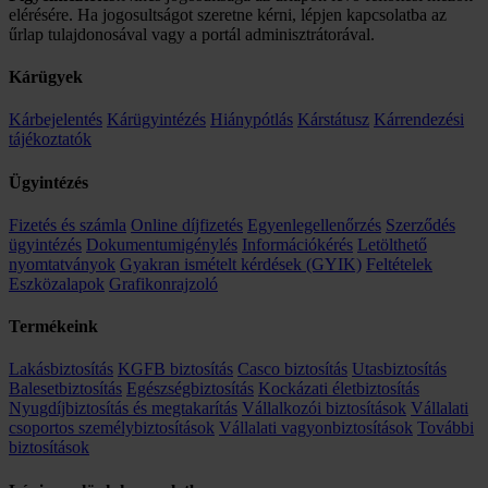
elérésére. Ha jogosultságot szeretne kérni, lépjen kapcsolatba az
űrlap tulajdonosával vagy a portál adminisztrátorával.
Kárügyek
Kárbejelentés
Kárügyintézés
Hiánypótlás
Kárstátusz
Kárrendezési
tájékoztatók
Ügyintézés
Fizetés és számla
Online díjfizetés
Egyenlegellenőrzés
Szerződés
ügyintézés
Dokumentumigénylés
Információkérés
Letölthető
nyomtatványok
Gyakran ismételt kérdések (GYIK)
Feltételek
Eszközalapok
Grafikonrajzoló
Termékeink
Lakásbiztosítás
KGFB biztosítás
Casco biztosítás
Utasbiztosítás
Balesetbiztosítás
Egészségbiztosítás
Kockázati életbiztosítás
Nyugdíjbiztosítás és megtakarítás
Vállalkozói biztosítások
Vállalati
csoportos személybiztosítások
Vállalati vagyonbiztosítások
További
biztosítások