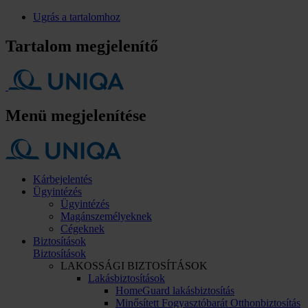
Ugrás a tartalomhoz
Tartalom megjelenítő
Menü megjelenítése
Kárbejelentés
Ügyintézés
Ügyintézés
Magánszemélyeknek
Cégeknek
Biztosítások
Biztosítások
LAKOSSÁGI BIZTOSÍTÁSOK
Lakásbiztosítások
HomeGuard lakásbiztosítás
Minősített Fogyasztóbarát Otthonbiztosítás