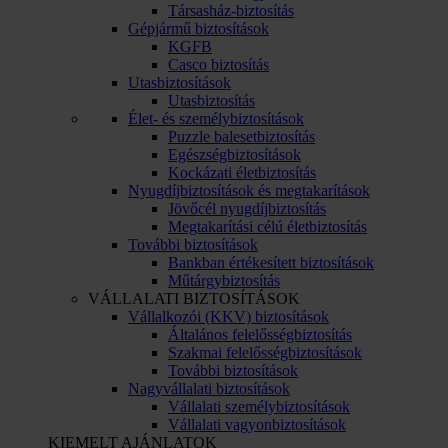
Társasház-biztosítás
Gépjármű biztosítások
KGFB
Casco biztosítás
Utasbiztosítások
Utasbiztosítás
Élet- és személybiztosítások
Puzzle balesetbiztosítás
Egészségbiztosítások
Kockázati életbiztosítás
Nyugdíjbiztosítások és megtakarítások
Jövőcél nyugdíjbiztosítás
Megtakarítási célú életbiztosítás
További biztosítások
Bankban értékesített biztosítások
Műtárgybiztosítás
VÁLLALATI BIZTOSÍTÁSOK
Vállalkozói (KKV) biztosítások
Általános felelősségbiztosítás
Szakmai felelősségbiztosítások
További biztosítások
Nagyvállalati biztosítások
Vállalati személybiztosítások
Vállalati vagyonbiztosítások
KIEMELT AJÁNLATOK