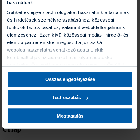
Üzleti jelentések
használunk
Karrier
Sütiket és egyéb technológiákat használunk a tartalmak
Gyakornoki program
Blog
és hirdetések személyre szabásához, közösségi
Energetikai szakreferensi jelentés
funkciók biztosításához, valamint weboldalforgalmunk
Együttműködő partnereink
elemzéséhez. Ezen kívül közösségi média-, hirdető- és
ESG törekvéseink
Kapcsolat
elemző partnereinkkel megoszthatjuk az Ön
Kapcsolat
weboldalhasználatra vonatkozó adatait, akik
Elérhetőségek
kombinálhatják az adatokat más olyan adatokkal,
Sajtókapcsolat
Fogyatékossággal élő ügyfeleinknek
amelyeket Ön adott meg számunkra vagy az Ön által
Panaszbejelentés
használt más szolgáltatásokból gyűjtöttek. A “Részletek
Visszaélés bejelentése
Összes engedélyezése
megjelenítése” gombra kattintva bármikor dönthet arról,
hogy milyen alkalmazásokat szeretne engedélyezni. A
Ügyfélportál
Biztosító által folytatott adatkezelésekről további
Testreszabás
információt a
Süti (Cookie) Szabályzatban
találhat.
Hiánypótlás baleset- és
egészségbiztosításhoz
Megtagadás
Űrlap