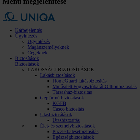
Menü megjelenítése
Kárbejelentés
Ügyintézés
Ügyintézés
Magánszemélyeknek
Cégeknek
Biztosítások
Biztosítások
LAKOSSÁGI BIZTOSÍTÁSOK
Lakásbiztosítások
HomeGuard lakásbiztosítás
Minősített Fogyasztóbarát Otthonbiztosítás
Társasház-biztosítás
Gépjármű biztosítások
KGFB
Casco biztosítás
Utasbiztosítások
Utasbiztosítás
Élet- és személybiztosítások
Puzzle balesetbiztosítás
Egészségbiztosítások