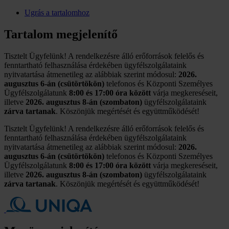
Ugrás a tartalomhoz
Tartalom megjelenítő
Tisztelt Ügyfelünk! A rendelkezésre álló erőforrások felelős és
fenntartható felhasználása érdekében ügyfélszolgálataink
nyitvatartása átmenetileg az alábbiak szerint módosul:
2026.
augusztus 6-án (csütörtökön)
telefonos és Központi Személyes
Ügyfélszolgálatunk
8:00 és 17:00 óra között
várja megkereséseit,
illetve
2026. augusztus 8-án (szombaton)
ügyfélszolgálataink
zárva tartanak
. Köszönjük megértését és együttműködését!
Tisztelt Ügyfelünk! A rendelkezésre álló erőforrások felelős és
fenntartható felhasználása érdekében ügyfélszolgálataink
nyitvatartása átmenetileg az alábbiak szerint módosul:
2026.
augusztus 6-án (csütörtökön)
telefonos és Központi Személyes
Ügyfélszolgálatunk
8:00 és 17:00 óra között
várja megkereséseit,
illetve
2026. augusztus 8-án (szombaton)
ügyfélszolgálataink
zárva tartanak
. Köszönjük megértését és együttműködését!