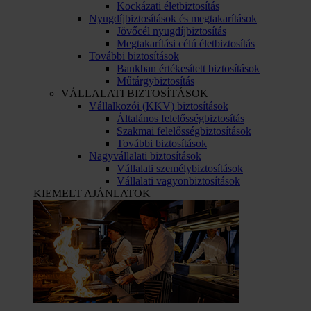
Kockázati életbiztosítás
Nyugdíjbiztosítások és megtakarítások
Jövőcél nyugdíjbiztosítás
Megtakarítási célú életbiztosítás
További biztosítások
Bankban értékesített biztosítások
Műtárgybiztosítás
VÁLLALATI BIZTOSÍTÁSOK
Vállalkozói (KKV) biztosítások
Általános felelősségbiztosítás
Szakmai felelősségbiztosítások
További biztosítások
Nagyvállalati biztosítások
Vállalati személybiztosítások
Vállalati vagyonbiztosítások
KIEMELT AJÁNLATOK