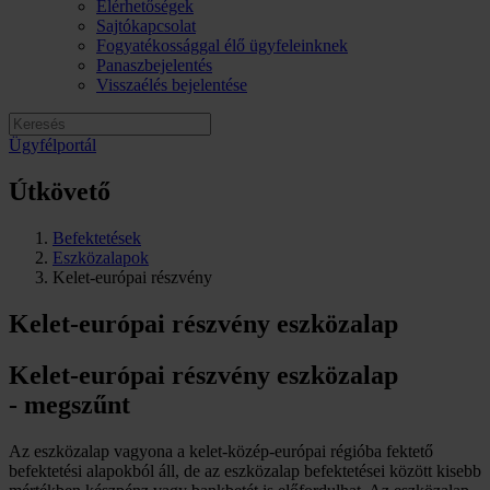
Elérhetőségek
Sajtókapcsolat
Fogyatékossággal élő ügyfeleinknek
Panaszbejelentés
Visszaélés bejelentése
Ügyfélportál
Útkövető
Befektetések
Eszközalapok
Kelet-európai részvény
Kelet-európai részvény eszközalap
Kelet-európai részvény eszközalap
-
megszűnt
Az eszközalap vagyona a kelet-közép-európai régióba fektető
befektetési alapokból áll, de az eszközalap befektetései között kisebb