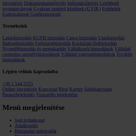
ügyintézés
Dokumentumigénylés
Információkérés
Letölthető
nyomtatványok
Gyakran ismételt kérdések (GYIK)
Feltételek
Eszközalapok
Grafikonrajzoló
Termékeink
Lakásbiztosítás
KGFB biztosítás
Casco biztosítás
Utasbiztosítás
Balesetbiztosítás
Egészségbiztosítás
Kockázati életbiztosítás
Nyugdíjbiztosítás és megtakarítás
Vállalkozói biztosítások
Vállalati
csoportos személybiztosítások
Vállalati vagyonbiztosítások
További
biztosítások
Lépjen velünk kapcsolatba
+36 1 544 5555
Online ügyintézés
Kapcsolat
Blog
Karrier
Sajtókapcsolat
Panaszbejelentés
Visszaélés bejelentése
Menü megjelenítése
Jogi nyilatkozat
Adatkezelés
Biztonsági tudnivalók