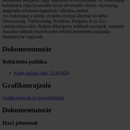
mértékben készpénz vagy bankbetét is előfordulhat. Az eszközalap
befektetési célja hoszszabb távon növekedés elérése viszonylag
magasabb árfolyam-ingadozás vállalása mellett.
Az eszközalap a közép- és kelet-európai államok továbbá
Oroszország, Törökország, Románia, Bulgária és az EU-
csatlakozásra váró, Balkán-félszigeten található országok, valamint
Ausztria vállalati részvényeibe fektető befektetési alapokba
fektetheti be vagyonát.
Dokumentumtár
Befektetési politika
Kelet európai (pdf, 32.90 KB)
Grafikonrajzoló
Grafikonrajzoló és hozamtáblázat
Dokumentumtár
Havi jelentések