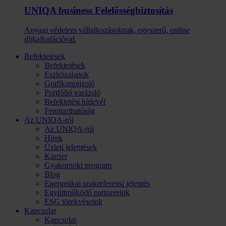
UNIQA business Felelősség­biztosítás
Anyagi védelem vállalkozásoknak, egyszerű, online
díjkalkulációval.
Befektetések
Befektetések
Eszközalapok
Grafikonrajzoló
Portfólió varázsló
Befektetési hírlevél
Fenntarthatóság
Az UNIQA-ról
Az UNIQA-ról
Hírek
Üzleti jelentések
Karrier
Gyakornoki program
Blog
Energetikai szakreferensi jelentés
Együttműködő partnereink
ESG törekvéseink
Kapcsolat
Kapcsolat