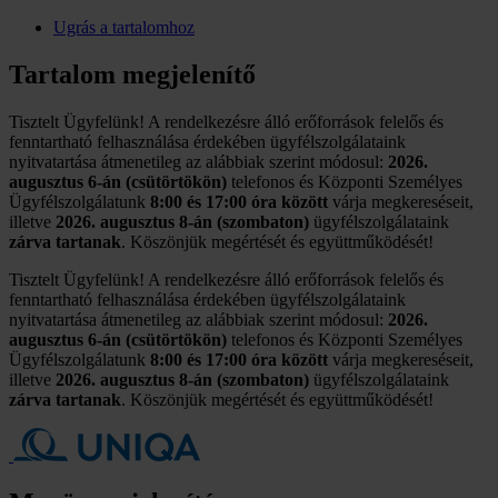
Ugrás a tartalomhoz
Tartalom megjelenítő
Tisztelt Ügyfelünk! A rendelkezésre álló erőforrások felelős és
fenntartható felhasználása érdekében ügyfélszolgálataink
nyitvatartása átmenetileg az alábbiak szerint módosul:
2026.
augusztus 6-án (csütörtökön)
telefonos és Központi Személyes
Ügyfélszolgálatunk
8:00 és 17:00 óra között
várja megkereséseit,
illetve
2026. augusztus 8-án (szombaton)
ügyfélszolgálataink
zárva tartanak
. Köszönjük megértését és együttműködését!
Tisztelt Ügyfelünk! A rendelkezésre álló erőforrások felelős és
fenntartható felhasználása érdekében ügyfélszolgálataink
nyitvatartása átmenetileg az alábbiak szerint módosul:
2026.
augusztus 6-án (csütörtökön)
telefonos és Központi Személyes
Ügyfélszolgálatunk
8:00 és 17:00 óra között
várja megkereséseit,
illetve
2026. augusztus 8-án (szombaton)
ügyfélszolgálataink
zárva tartanak
. Köszönjük megértését és együttműködését!