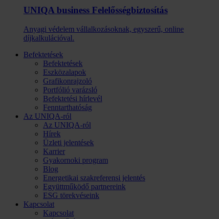
UNIQA business Felelősség­biztosítás
Anyagi védelem vállalkozásoknak, egyszerű, online
díjkalkulációval.
Befektetések
Befektetések
Eszközalapok
Grafikonrajzoló
Portfólió varázsló
Befektetési hírlevél
Fenntarthatóság
Az UNIQA-ról
Az UNIQA-ról
Hírek
Üzleti jelentések
Karrier
Gyakornoki program
Blog
Energetikai szakreferensi jelentés
Együttműködő partnereink
ESG törekvéseink
Kapcsolat
Kapcsolat