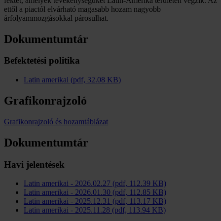
fektet, amelyek tevékenységüket Latin-Amerika területén végzik. Az
ettől a piactól elvárható magasabb hozam nagyobb
árfolyammozgásokkal párosulhat.
Dokumentumtár
Befektetési politika
Latin amerikai (pdf, 32.08 KB)
Grafikonrajzoló
Grafikonrajzoló és hozamtáblázat
Dokumentumtár
Havi jelentések
Latin amerikai - 2026.02.27 (pdf, 112.39 KB)
Latin amerikai - 2026.01.30 (pdf, 112.85 KB)
Latin amerikai - 2025.12.31 (pdf, 113.17 KB)
Latin amerikai - 2025.11.28 (pdf, 113.94 KB)