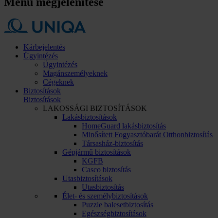
Menü megjelenítése
Kárbejelentés
Ügyintézés
Ügyintézés
Magánszemélyeknek
Cégeknek
Biztosítások
Biztosítások
LAKOSSÁGI BIZTOSÍTÁSOK
Lakásbiztosítások
HomeGuard lakásbiztosítás
Minősített Fogyasztóbarát Otthonbiztosítás
Társasház-biztosítás
Gépjármű biztosítások
KGFB
Casco biztosítás
Utasbiztosítások
Utasbiztosítás
Élet- és személybiztosítások
Puzzle balesetbiztosítás
Egészségbiztosítások