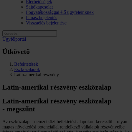
Elérhetőségek
Sajtókapcsolat
Fogyatékossággal élő ügyfeleinknek
Panaszbejelentés
Visszaélés bejelentése
Ügyfélportál
Útkövető
Befektetések
Eszközalapok
Latin-amerikai részvény
Latin-amerikai részvény eszközalap
Latin-amerikai részvény eszközalap
-
megszűnt
Az eszközalap – nemzetközi befektetési alapokon keresztül – olyan
magas növekedési potenciállal rendelkező vállalatok részvényeibe