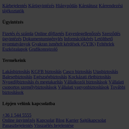
Kárbejelentés
Kárügyintézés
Hiánypótlás
Kárstátusz
Kárrendezési
tájékoztatók
Ügyintézés
Fizetés és számla
Online díjfizetés
Egyenlegellenőrzés
Szerződés
ügyintézés
Dokumentumigénylés
Információkérés
Letölthető
nyomtatványok
Gyakran ismételt kérdések (GYIK)
Feltételek
Eszközalapok
Grafikonrajzoló
Termékeink
Lakásbiztosítás
KGFB biztosítás
Casco biztosítás
Utasbiztosítás
Balesetbiztosítás
Egészségbiztosítás
Kockázati életbiztosítás
Nyugdíjbiztosítás és megtakarítás
Vállalkozói biztosítások
Vállalati
csoportos személybiztosítások
Vállalati vagyonbiztosítások
További
biztosítások
Lépjen velünk kapcsolatba
+36 1 544 5555
Online ügyintézés
Kapcsolat
Blog
Karrier
Sajtókapcsolat
Panaszbejelentés
Visszaélés bejelentése