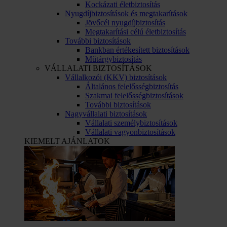
Kockázati életbiztosítás
Nyugdíjbiztosítások és megtakarítások
Jövőcél nyugdíjbiztosítás
Megtakarítási célú életbiztosítás
További biztosítások
Bankban értékesített biztosítások
Műtárgybiztosítás
VÁLLALATI BIZTOSÍTÁSOK
Vállalkozói (KKV) biztosítások
Általános felelősségbiztosítás
Szakmai felelősségbiztosítások
További biztosítások
Nagyvállalati biztosítások
Vállalati személybiztosítások
Vállalati vagyonbiztosítások
KIEMELT AJÁNLATOK