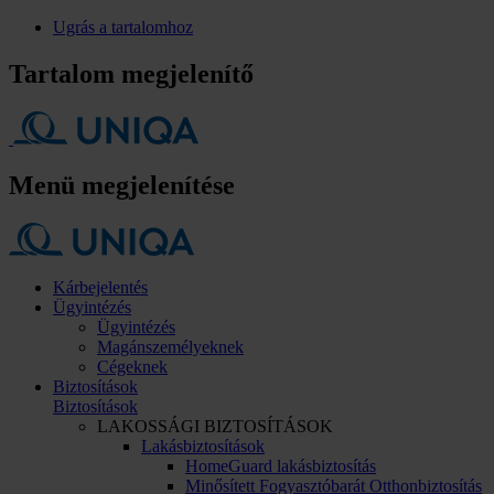
Ugrás a tartalomhoz
Tartalom megjelenítő
Menü megjelenítése
Kárbejelentés
Ügyintézés
Ügyintézés
Magánszemélyeknek
Cégeknek
Biztosítások
Biztosítások
LAKOSSÁGI BIZTOSÍTÁSOK
Lakásbiztosítások
HomeGuard lakásbiztosítás
Minősített Fogyasztóbarát Otthonbiztosítás