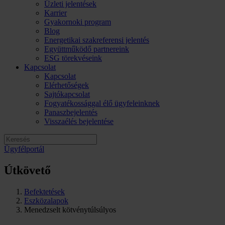
Üzleti jelentések
Karrier
Gyakornoki program
Blog
Energetikai szakreferensi jelentés
Együttműködő partnereink
ESG törekvéseink
Kapcsolat
Kapcsolat
Elérhetőségek
Sajtókapcsolat
Fogyatékossággal élő ügyfeleinknek
Panaszbejelentés
Visszaélés bejelentése
Ügyfélportál
Útkövető
Befektetések
Eszközalapok
Menedzselt kötvénytúlsúlyos