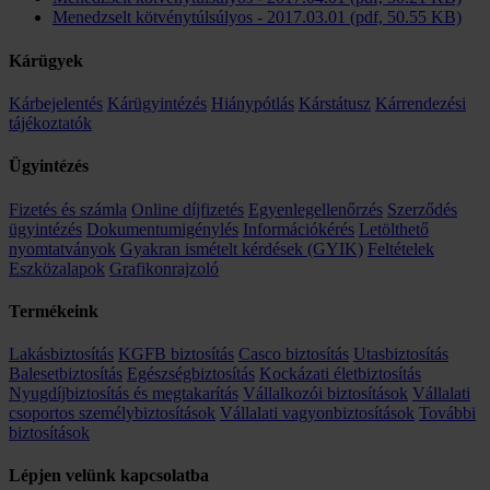
Menedzselt kötvénytúlsúlyos - 2017.03.01 (pdf, 50.55 KB)
Kárügyek
Kárbejelentés
Kárügyintézés
Hiánypótlás
Kárstátusz
Kárrendezési
tájékoztatók
Ügyintézés
Fizetés és számla
Online díjfizetés
Egyenlegellenőrzés
Szerződés
ügyintézés
Dokumentumigénylés
Információkérés
Letölthető
nyomtatványok
Gyakran ismételt kérdések (GYIK)
Feltételek
Eszközalapok
Grafikonrajzoló
Termékeink
Lakásbiztosítás
KGFB biztosítás
Casco biztosítás
Utasbiztosítás
Balesetbiztosítás
Egészségbiztosítás
Kockázati életbiztosítás
Nyugdíjbiztosítás és megtakarítás
Vállalkozói biztosítások
Vállalati
csoportos személybiztosítások
Vállalati vagyonbiztosítások
További
biztosítások
Lépjen velünk kapcsolatba