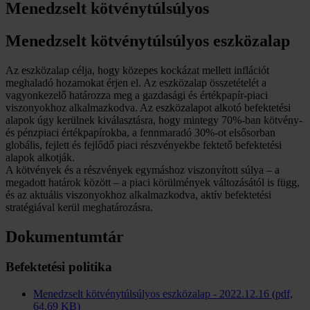
Menedzselt kötvénytúlsúlyos
Menedzselt kötvénytúlsúlyos eszközalap
Az eszközalap célja, hogy közepes kockázat mellett inflációt
meghaladó hozamokat érjen el. Az eszközalap összetételét a
vagyonkezelő határozza meg a gazdasági és értékpapír-piaci
viszonyokhoz alkalmazkodva. Az eszközalapot alkotó befektetési
alapok úgy kerülnek kiválasztásra, hogy mintegy 70%-ban kötvény-
és pénzpiaci értékpapírokba, a fennmaradó 30%-ot elsősorban
globális, fejlett és fejlődő piaci részvényekbe fektető befektetési
alapok alkotják.
A kötvények és a részvények egymáshoz viszonyított súlya – a
megadott határok között – a piaci körülmények változásától is függ,
és az aktuális viszonyokhoz alkalmazkodva, aktív befektetési
stratégiával kerül meghatározásra.
Dokumentumtár
Befektetési politika
Menedzselt kötvénytúlsúlyos eszközalap - 2022.12.16 (pdf,
64.69 KB)