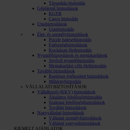
Társasház-biztosítás
Gépjármű biztosítások
KGFB
Casco biztosítás
Utasbiztosítások
Utasbiztosítás
Élet- és személybiztosítások
Puzzle balesetbiztosítás
Egészségbiztosítások
Kockázati életbiztosítás
Nyugdíjbiztosítások és megtakarítások
Jövőcél nyugdíjbiztosítás
Megtakarítási célú életbiztosítás
További biztosítások
Bankban értékesített biztosítások
Műtárgybiztosítás
VÁLLALATI BIZTOSÍTÁSOK
Vállalkozói (KKV) biztosítások
Általános felelősségbiztosítás
Szakmai felelősségbiztosítások
További biztosítások
Nagyvállalati biztosítások
Vállalati személybiztosítások
Vállalati vagyonbiztosítások
KIEMELT AJÁNLATOK