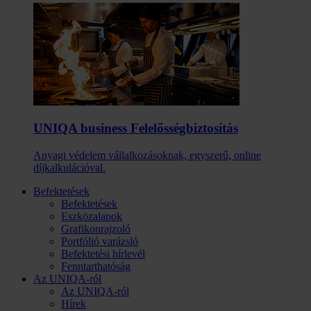
UNIQA business Felelősség­biztosítás
Anyagi védelem vállalkozásoknak, egyszerű, online
díjkalkulációval.
Befektetések
Befektetések
Eszközalapok
Grafikonrajzoló
Portfólió varázsló
Befektetési hírlevél
Fenntarthatóság
Az UNIQA-ról
Az UNIQA-ról
Hírek