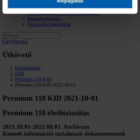
Megtagadás
Elérhetőségek
Sajtókapcsolat
Fogyatékossággal élő ügyfeleinknek
Panaszbejelentés
Visszaélés bejelentése
Ügyfélportál
Útkövető
Befektetések
KID
Premium 110 KID
Premium 110 KID 2021-10-01
Premium 110 KID 2021-10-01
Premium 110 életbiztosítás
2021.10.01-2022.08.01. Archívum
Kiemelt információt tartalmazó dokumentumok