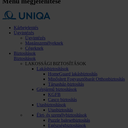
Menü megjelenítése
Kárbejelentés
Ügyintézés
Ügyintézés
Magánszemélyeknek
Cégeknek
Biztosítások
Biztosítások
LAKOSSÁGI BIZTOSÍTÁSOK
Lakásbiztosítások
HomeGuard lakásbiztosítás
Minősített Fogyasztóbarát Otthonbiztosítás
Társasház-biztosítás
Gépjármű biztosítások
KGFB
Casco biztosítás
Utasbiztosítások
Utasbiztosítás
Élet- és személybiztosítások
Puzzle balesetbiztosítás
Egészségbiztosítások