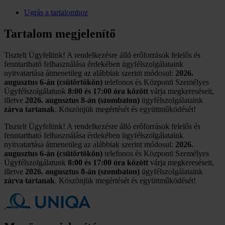
Ugrás a tartalomhoz
Tartalom megjelenítő
Tisztelt Ügyfelünk! A rendelkezésre álló erőforrások felelős és
fenntartható felhasználása érdekében ügyfélszolgálataink
nyitvatartása átmenetileg az alábbiak szerint módosul:
2026.
augusztus 6-án (csütörtökön)
telefonos és Központi Személyes
Ügyfélszolgálatunk
8:00 és 17:00 óra között
várja megkereséseit,
illetve
2026. augusztus 8-án (szombaton)
ügyfélszolgálataink
zárva tartanak
. Köszönjük megértését és együttműködését!
Tisztelt Ügyfelünk! A rendelkezésre álló erőforrások felelős és
fenntartható felhasználása érdekében ügyfélszolgálataink
nyitvatartása átmenetileg az alábbiak szerint módosul:
2026.
augusztus 6-án (csütörtökön)
telefonos és Központi Személyes
Ügyfélszolgálatunk
8:00 és 17:00 óra között
várja megkereséseit,
illetve
2026. augusztus 8-án (szombaton)
ügyfélszolgálataink
zárva tartanak
. Köszönjük megértését és együttműködését!