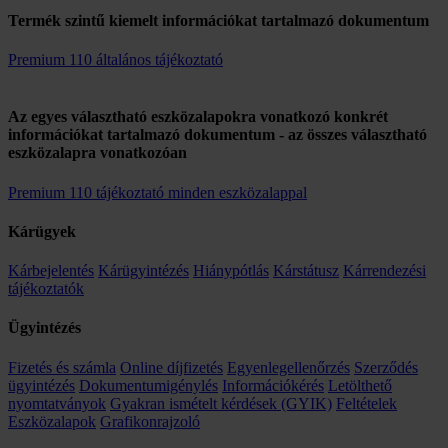
Termék szintű kiemelt információkat tartalmazó dokumentum
Premium 110 általános tájékoztató
Az egyes választható eszközalapokra vonatkozó konkrét
információkat tartalmazó dokumentum - az összes választható
eszközalapra vonatkozóan
Premium 110 tájékoztató minden eszközalappal
Kárügyek
Kárbejelentés
Kárügyintézés
Hiánypótlás
Kárstátusz
Kárrendezési
tájékoztatók
Ügyintézés
Fizetés és számla
Online díjfizetés
Egyenlegellenőrzés
Szerződés
ügyintézés
Dokumentumigénylés
Információkérés
Letölthető
nyomtatványok
Gyakran ismételt kérdések (GYIK)
Feltételek
Eszközalapok
Grafikonrajzoló