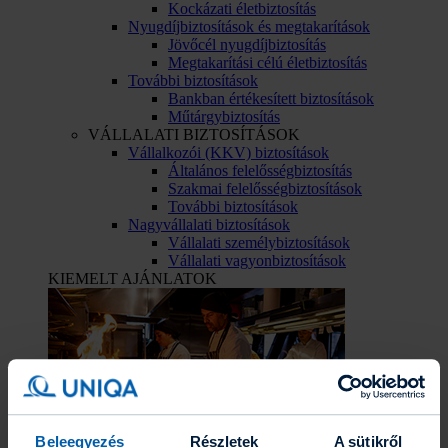
Kockázati életbiztosítás
Nyugdíjbiztosítások és megtakarítások
Jövőcél nyugdíjbiztosítás
Megtakarítási célú életbiztosítás
További biztosítások
Bankban értékesített biztosítások
Műtárgybiztosítás
VÁLLALATI BIZTOSÍTÁSOK
Vállalkozói (KKV) biztosítások
Általános felelősségbiztosítás
Szakmai felelősségbiztosítások
További biztosítások
Nagyvállalati biztosítások
Vállalati személybiztosítások
Vállalati vagyonbiztosítások
KIEMELT AJÁNLATOK
Beleegyezés
Részletek
A sütikről