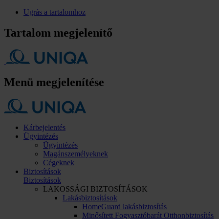
Ugrás a tartalomhoz
Tartalom megjelenítő
Menü megjelenítése
Kárbejelentés
Ügyintézés
Ügyintézés
Magánszemélyeknek
Cégeknek
Biztosítások
Biztosítások
LAKOSSÁGI BIZTOSÍTÁSOK
Lakásbiztosítások
HomeGuard lakásbiztosítás
Minősített Fogyasztóbarát Otthonbiztosítás