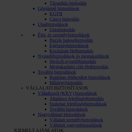
Társasház-biztosítás
Gépjármű biztosítások
KGFB
Casco biztosítás
Utasbiztosítások
Utasbiztosítás
Élet- és személybiztosítások
Puzzle balesetbiztosítás
Egészségbiztosítások
Kockázati életbiztosítás
Nyugdíjbiztosítások és megtakarítások
Jövőcél nyugdíjbiztosítás
Megtakarítási célú életbiztosítás
További biztosítások
Bankban értékesített biztosítások
Műtárgybiztosítás
VÁLLALATI BIZTOSÍTÁSOK
Vállalkozói (KKV) biztosítások
Általános felelősségbiztosítás
Szakmai felelősségbiztosítások
További biztosítások
Nagyvállalati biztosítások
Vállalati személybiztosítások
Vállalati vagyonbiztosítások
KIEMELT AJÁNLATOK