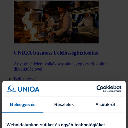
UNIQA business Felelősség­biztosítás
Anyagi védelem vállalkozásoknak, egyszerű, online
díjkalkulációval.
Befektetések
Befektetések
Eszközalapok
Grafikonrajzoló
Portfólió varázsló
Befektetési hírlevél
Beleegyezés
Részletek
A sütikről
Fenntarthatóság
Az UNIQA-ról
Az UNIQA-ról
Weboldalunkon sütiket és egyéb technológiákat
Hírek