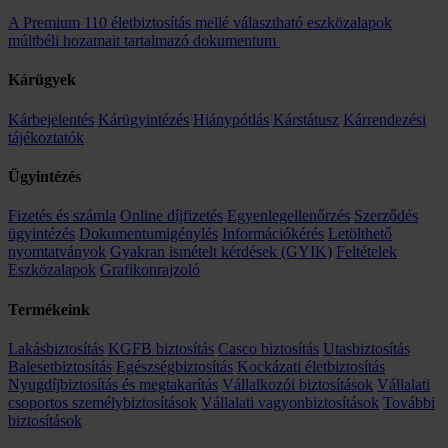
A Premium 110 életbiztosítás mellé választható eszközalapok
múltbéli hozamait tartalmazó dokumentum
Kárügyek
Kárbejelentés
Kárügyintézés
Hiánypótlás
Kárstátusz
Kárrendezési
tájékoztatók
Ügyintézés
Fizetés és számla
Online díjfizetés
Egyenlegellenőrzés
Szerződés
ügyintézés
Dokumentumigénylés
Információkérés
Letölthető
nyomtatványok
Gyakran ismételt kérdések (GYIK)
Feltételek
Eszközalapok
Grafikonrajzoló
Termékeink
Lakásbiztosítás
KGFB biztosítás
Casco biztosítás
Utasbiztosítás
Balesetbiztosítás
Egészségbiztosítás
Kockázati életbiztosítás
Nyugdíjbiztosítás és megtakarítás
Vállalkozói biztosítások
Vállalati
csoportos személybiztosítások
Vállalati vagyonbiztosítások
További
biztosítások