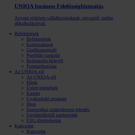
UNIQA business Felelősség­biztosítás
Anyagi védelem vállalkozásoknak, egyszerű, online
díjkalkulációval.
Befektetések
Befektetések
Eszközalapok
Grafikonrajzoló
Portfólió varázsló
Befektetési hírlevél
Fenntarthatóság
Az UNIQA-ról
Az UNIQA-ról
Hírek
Üzleti jelentések
Karrier
Gyakornoki program
Blog
Energetikai szakreferensi jelentés
Együttműködő partnereink
ESG törekvéseink
Kapcsolat
Kapcsolat