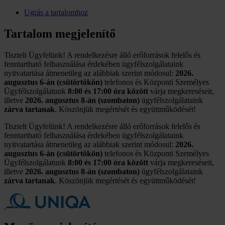
Ugrás a tartalomhoz
Tartalom megjelenítő
Tisztelt Ügyfelünk! A rendelkezésre álló erőforrások felelős és
fenntartható felhasználása érdekében ügyfélszolgálataink
nyitvatartása átmenetileg az alábbiak szerint módosul:
2026.
augusztus 6-án (csütörtökön)
telefonos és Központi Személyes
Ügyfélszolgálatunk
8:00 és 17:00 óra között
várja megkereséseit,
illetve
2026. augusztus 8-án (szombaton)
ügyfélszolgálataink
zárva tartanak
. Köszönjük megértését és együttműködését!
Tisztelt Ügyfelünk! A rendelkezésre álló erőforrások felelős és
fenntartható felhasználása érdekében ügyfélszolgálataink
nyitvatartása átmenetileg az alábbiak szerint módosul:
2026.
augusztus 6-án (csütörtökön)
telefonos és Központi Személyes
Ügyfélszolgálatunk
8:00 és 17:00 óra között
várja megkereséseit,
illetve
2026. augusztus 8-án (szombaton)
ügyfélszolgálataink
zárva tartanak
. Köszönjük megértését és együttműködését!