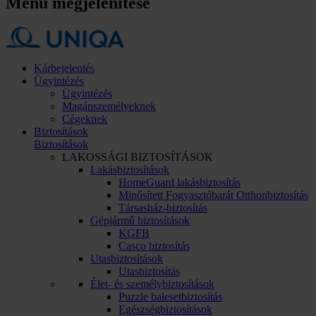
Menü megjelenítése
Kárbejelentés
Ügyintézés
Ügyintézés
Magánszemélyeknek
Cégeknek
Biztosítások
Biztosítások
LAKOSSÁGI BIZTOSÍTÁSOK
Lakásbiztosítások
HomeGuard lakásbiztosítás
Minősített Fogyasztóbarát Otthonbiztosítás
Társasház-biztosítás
Gépjármű biztosítások
KGFB
Casco biztosítás
Utasbiztosítások
Utasbiztosítás
Élet- és személybiztosítások
Puzzle balesetbiztosítás
Egészségbiztosítások