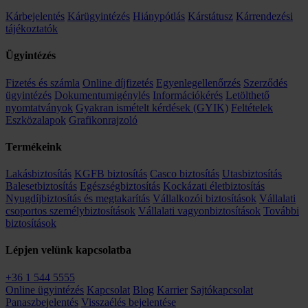
Kárbejelentés
Kárügyintézés
Hiánypótlás
Kárstátusz
Kárrendezési
tájékoztatók
Ügyintézés
Fizetés és számla
Online díjfizetés
Egyenlegellenőrzés
Szerződés
ügyintézés
Dokumentumigénylés
Információkérés
Letölthető
nyomtatványok
Gyakran ismételt kérdések (GYIK)
Feltételek
Eszközalapok
Grafikonrajzoló
Termékeink
Lakásbiztosítás
KGFB biztosítás
Casco biztosítás
Utasbiztosítás
Balesetbiztosítás
Egészségbiztosítás
Kockázati életbiztosítás
Nyugdíjbiztosítás és megtakarítás
Vállalkozói biztosítások
Vállalati
csoportos személybiztosítások
Vállalati vagyonbiztosítások
További
biztosítások
Lépjen velünk kapcsolatba
+36 1 544 5555
Online ügyintézés
Kapcsolat
Blog
Karrier
Sajtókapcsolat
Panaszbejelentés
Visszaélés bejelentése