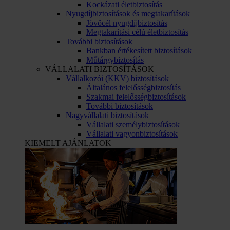
Kockázati életbiztosítás
Nyugdíjbiztosítások és megtakarítások
Jövőcél nyugdíjbiztosítás
Megtakarítási célú életbiztosítás
További biztosítások
Bankban értékesített biztosítások
Műtárgybiztosítás
VÁLLALATI BIZTOSÍTÁSOK
Vállalkozói (KKV) biztosítások
Általános felelősségbiztosítás
Szakmai felelősségbiztosítások
További biztosítások
Nagyvállalati biztosítások
Vállalati személybiztosítások
Vállalati vagyonbiztosítások
KIEMELT AJÁNLATOK