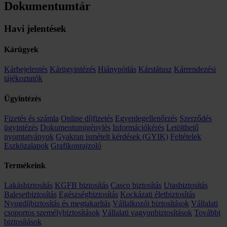
Dokumentumtár
Havi jelentések
Kárügyek
Kárbejelentés
Kárügyintézés
Hiánypótlás
Kárstátusz
Kárrendezési
tájékoztatók
Ügyintézés
Fizetés és számla
Online díjfizetés
Egyenlegellenőrzés
Szerződés
ügyintézés
Dokumentumigénylés
Információkérés
Letölthető
nyomtatványok
Gyakran ismételt kérdések (GYIK)
Feltételek
Eszközalapok
Grafikonrajzoló
Termékeink
Lakásbiztosítás
KGFB biztosítás
Casco biztosítás
Utasbiztosítás
Balesetbiztosítás
Egészségbiztosítás
Kockázati életbiztosítás
Nyugdíjbiztosítás és megtakarítás
Vállalkozói biztosítások
Vállalati
csoportos személybiztosítások
Vállalati vagyonbiztosítások
További
biztosítások