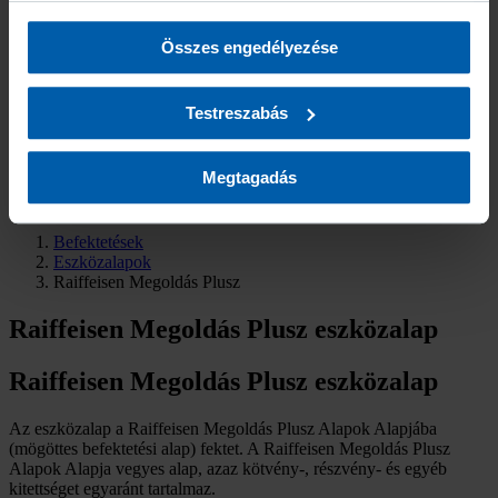
Elérhetőségek
használt más szolgáltatásokból gyűjtöttek. A “Részletek
Sajtókapcsolat
Fogyatékossággal élő ügyfeleinknek
Összes engedélyezése
megjelenítése” gombra kattintva bármikor dönthet arról,
Panaszbejelentés
hogy milyen alkalmazásokat szeretne engedélyezni. A
Visszaélés bejelentése
Biztosító által folytatott adatkezelésekről további
Testreszabás
információt a
Süti (Cookie) Szabályzatban
találhat.
Ügyfélportál
Megtagadás
Útkövető
Befektetések
Eszközalapok
Raiffeisen Megoldás Plusz
Raiffeisen Megoldás Plusz eszközalap
Raiffeisen Megoldás Plusz eszközalap
Az eszközalap a Raiffeisen Megoldás Plusz Alapok Alapjába
(mögöttes befektetési alap) fektet. A Raiffeisen Megoldás Plusz
Alapok Alapja vegyes alap, azaz kötvény-, részvény- és egyéb
kitettséget egyaránt tartalmaz.