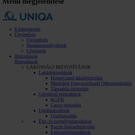
Menü megjelenítése
Kárbejelentés
Ügyintézés
Ügyintézés
Magánszemélyeknek
Cégeknek
Biztosítások
Biztosítások
LAKOSSÁGI BIZTOSÍTÁSOK
Lakásbiztosítások
HomeGuard lakásbiztosítás
Minősített Fogyasztóbarát Otthonbiztosítás
Társasház-biztosítás
Gépjármű biztosítások
KGFB
Casco biztosítás
Utasbiztosítások
Utasbiztosítás
Élet- és személybiztosítások
Puzzle balesetbiztosítás
Egészségbiztosítások