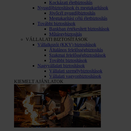
Kockázati életbiztosítás
Nyugdíjbiztosítások és megtakarítások
Jövőcél nyugdíjbiztosítás
Megtakarítási célú életbiztosítás
További biztosítások
Bankban értékesített biztosítások
Műtárgybiztosítás
VÁLLALATI BIZTOSÍTÁSOK
Vállalkozói (KKV) biztosítások
Általános felelősségbiztosítás
Szakmai felelősségbiztosítások
További biztosítások
Nagyvállalati biztosítások
Vállalati személybiztosítások
Vállalati vagyonbiztosítások
KIEMELT AJÁNLATOK