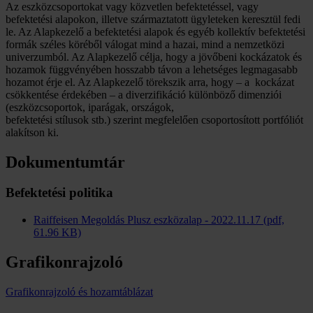
Az eszközcsoportokat vagy közvetlen befektetéssel, vagy
befektetési alapokon, illetve származtatott ügyleteken keresztül fedi
le. Az Alapkezelő a befektetési alapok és egyéb kollektív befektetési
formák széles köréből válogat mind a hazai, mind a nemzetközi
univerzumból. Az Alapkezelő célja, hogy a jövőbeni kockázatok és
hozamok függvényében hosszabb távon a lehetséges legmagasabb
hozamot érje el. Az Alapkezelő törekszik arra, hogy – a kockázat
csökkentése érdekében – a diverzifikáció különböző dimenziói
(eszközcsoportok, iparágak, országok,
befektetési stílusok stb.) szerint megfelelően csoportosított portfóliót
alakítson ki.
Dokumentumtár
Befektetési politika
Raiffeisen Megoldás Plusz eszközalap - 2022.11.17 (pdf,
61.96 KB)
Grafikonrajzoló
Grafikonrajzoló és hozamtáblázat