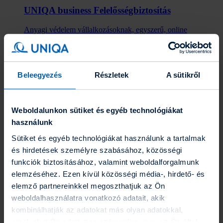
UNIQA business Felelősség­biztosítás
Anyagi védelem vállalkozásoknak, egyszerű, online
díjkalkulációval.
Befektetések
Befektetések
Eszközalapok
Beleegyezés
Részletek
A sütikről
Grafikonrajzoló
Portfólió varázsló
Befektetési hírlevél
Fenntarthatóság
Weboldalunkon sütiket és egyéb technológiákat
Az UNIQA-ról
használunk
Az UNIQA-ról
Hírek
Sütiket és egyéb technológiákat használunk a tartalmak
Üzleti jelentések
és hirdetések személyre szabásához, közösségi
Karrier
funkciók biztosításához, valamint weboldalforgalmunk
Gyakornoki program
Blog
elemzéséhez. Ezen kívül közösségi média-, hirdető- és
Energetikai szakreferensi jelentés
elemző partnereinkkel megoszthatjuk az Ön
Együttműködő partnereink
weboldalhasználatra vonatkozó adatait, akik
ESG törekvéseink
Kapcsolat
kombinálhatják az adatokat más olyan adatokkal,
Kapcsolat
amelyeket Ön adott meg számunkra vagy az Ön által