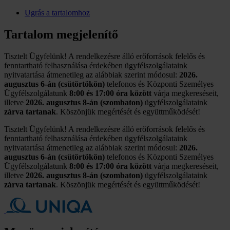
Ugrás a tartalomhoz
Tartalom megjelenítő
Tisztelt Ügyfelünk! A rendelkezésre álló erőforrások felelős és
fenntartható felhasználása érdekében ügyfélszolgálataink
nyitvatartása átmenetileg az alábbiak szerint módosul:
2026.
augusztus 6-án (csütörtökön)
telefonos és Központi Személyes
Ügyfélszolgálatunk
8:00 és 17:00 óra között
várja megkereséseit,
illetve
2026. augusztus 8-án (szombaton)
ügyfélszolgálataink
zárva tartanak
. Köszönjük megértését és együttműködését!
Tisztelt Ügyfelünk! A rendelkezésre álló erőforrások felelős és
fenntartható felhasználása érdekében ügyfélszolgálataink
nyitvatartása átmenetileg az alábbiak szerint módosul:
2026.
augusztus 6-án (csütörtökön)
telefonos és Központi Személyes
Ügyfélszolgálatunk
8:00 és 17:00 óra között
várja megkereséseit,
illetve
2026. augusztus 8-án (szombaton)
ügyfélszolgálataink
zárva tartanak
. Köszönjük megértését és együttműködését!