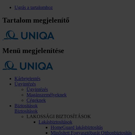
Ugrás a tartalomhoz
Tartalom megjelenítő
Menü megjelenítése
Kárbejelentés
Ügyintézés
Ügyintézés
Magánszemélyeknek
Cégeknek
Biztosítások
Biztosítások
LAKOSSÁGI BIZTOSÍTÁSOK
Lakásbiztosítások
HomeGuard lakásbiztosítás
Minősített Fogyasztóbarát Otthonbiztosítás