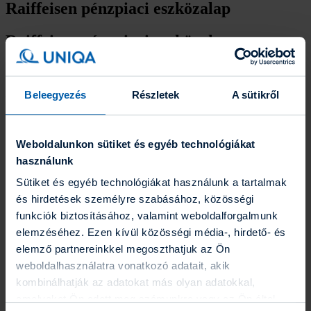
Raiffeisen pénzpiaci eszközalap
Raiffeisen pénzpiaci eszközalap
Az eszközalap Raiffeisen Kamat Prémium Rövid Kötvény Alapba
(korábban: Raiffeisen Pénzpiaci Alap) – mögöttes befektetési alapba
Beleegyezés
Részletek
A sütikről
– fektet, mely elsősorban rövid futamidejű állampapírokba, a
Magyar Nemzeti Bank által kibocsátott kötvényekbe, bankbetétekbe
valamint vállalati kötvényekbe fektet.
A mögöttes alap igyekszik kihasználni az intézményi befektetői
Weboldalunkon sütiket és egyéb technológiákat
mivoltából eredő előnyöket, így többek között olyan eszközökbe
fekteti az összegyűjtött tőkét, melyek mások számára nem érhetők
használunk
el.
Sütiket és egyéb technológiákat használunk a tartalmak
Dokumentumtár
és hirdetések személyre szabásához, közösségi
funkciók biztosításához, valamint weboldalforgalmunk
Befektetési politika
elemzéséhez. Ezen kívül közösségi média-, hirdető- és
elemző partnereinkkel megoszthatjuk az Ön
Raiffeisen Pénzpiaci (pdf, 31.82 KB)
weboldalhasználatra vonatkozó adatait, akik
kombinálhatják az adatokat más olyan adatokkal,
Grafikonrajzoló
amelyeket Ön adott meg számunkra vagy az Ön által