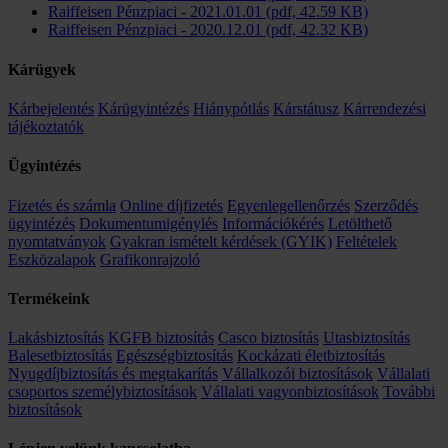
Raiffeisen Pénzpiaci - 2021.01.01 (pdf, 42.59 KB)
Raiffeisen Pénzpiaci - 2020.12.01 (pdf, 42.32 KB)
Kárügyek
Kárbejelentés
Kárügyintézés
Hiánypótlás
Kárstátusz
Kárrendezési
tájékoztatók
Ügyintézés
Fizetés és számla
Online díjfizetés
Egyenlegellenőrzés
Szerződés
ügyintézés
Dokumentumigénylés
Információkérés
Letölthető
nyomtatványok
Gyakran ismételt kérdések (GYIK)
Feltételek
Eszközalapok
Grafikonrajzoló
Termékeink
Lakásbiztosítás
KGFB biztosítás
Casco biztosítás
Utasbiztosítás
Balesetbiztosítás
Egészségbiztosítás
Kockázati életbiztosítás
Nyugdíjbiztosítás és megtakarítás
Vállalkozói biztosítások
Vállalati
csoportos személybiztosítások
Vállalati vagyonbiztosítások
További
biztosítások