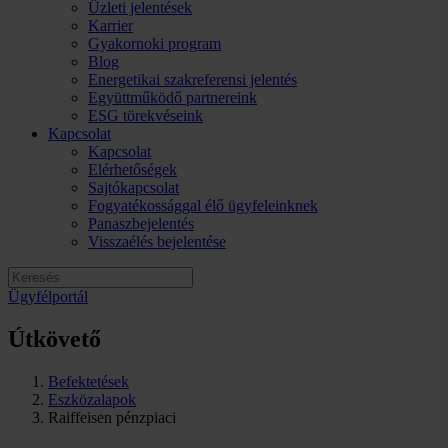
Üzleti jelentések
Karrier
Gyakornoki program
Blog
Energetikai szakreferensi jelentés
Együttműködő partnereink
ESG törekvéseink
Kapcsolat
Kapcsolat
Elérhetőségek
Sajtókapcsolat
Fogyatékossággal élő ügyfeleinknek
Panaszbejelentés
Visszaélés bejelentése
Ügyfélportál
Útkövető
Befektetések
Eszközalapok
Raiffeisen pénzpiaci