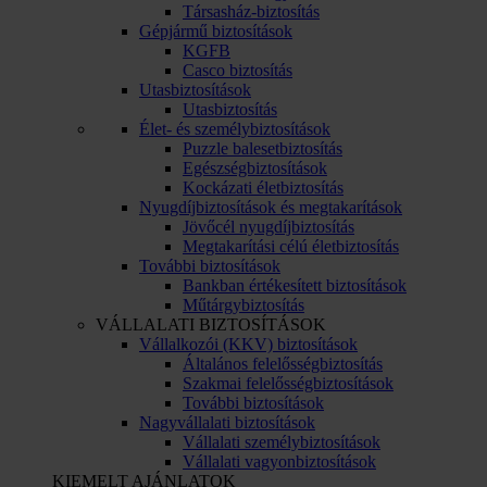
Társasház-biztosítás
Gépjármű biztosítások
KGFB
Casco biztosítás
Utasbiztosítások
Utasbiztosítás
Élet- és személybiztosítások
Puzzle balesetbiztosítás
Egészségbiztosítások
Kockázati életbiztosítás
Nyugdíjbiztosítások és megtakarítások
Jövőcél nyugdíjbiztosítás
Megtakarítási célú életbiztosítás
További biztosítások
Bankban értékesített biztosítások
Műtárgybiztosítás
VÁLLALATI BIZTOSÍTÁSOK
Vállalkozói (KKV) biztosítások
Általános felelősségbiztosítás
Szakmai felelősségbiztosítások
További biztosítások
Nagyvállalati biztosítások
Vállalati személybiztosítások
Vállalati vagyonbiztosítások
KIEMELT AJÁNLATOK