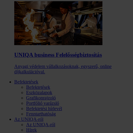
UNIQA business Felelősség­biztosítás
Anyagi védelem vállalkozásoknak, egyszerű, online
díjkalkulációval.
Befektetések
Befektetések
Eszközalapok
Grafikonrajzoló
Portfólió varázsló
Befektetési hírlevél
Fenntarthatóság
Az UNIQA-ról
Az UNIQA-ról
Hírek