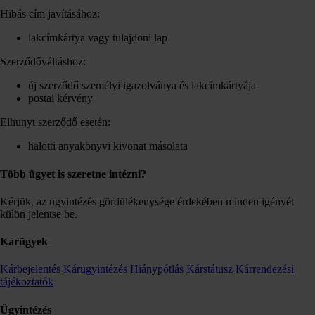
Hibás cím javításához:
lakcímkártya vagy tulajdoni lap
Szerződőváltáshoz:
új szerződő személyi igazolványa és lakcímkártyája
postai kérvény
Elhunyt szerződő esetén:
halotti anyakönyvi kivonat másolata
Több ügyet is szeretne intézni?
Kérjük, az ügyintézés gördülékenysége érdekében minden igényét
külön jelentse be.
Kárügyek
Kárbejelentés
Kárügyintézés
Hiánypótlás
Kárstátusz
Kárrendezési
tájékoztatók
Ügyintézés