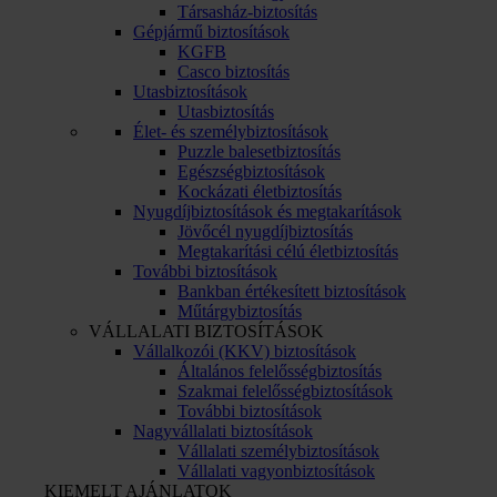
Társasház-biztosítás
Gépjármű biztosítások
KGFB
Casco biztosítás
Utasbiztosítások
Utasbiztosítás
Élet- és személybiztosítások
Puzzle balesetbiztosítás
Egészségbiztosítások
Kockázati életbiztosítás
Nyugdíjbiztosítások és megtakarítások
Jövőcél nyugdíjbiztosítás
Megtakarítási célú életbiztosítás
További biztosítások
Bankban értékesített biztosítások
Műtárgybiztosítás
VÁLLALATI BIZTOSÍTÁSOK
Vállalkozói (KKV) biztosítások
Általános felelősségbiztosítás
Szakmai felelősségbiztosítások
További biztosítások
Nagyvállalati biztosítások
Vállalati személybiztosítások
Vállalati vagyonbiztosítások
KIEMELT AJÁNLATOK