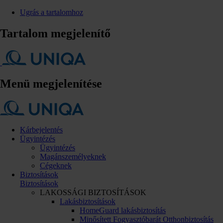
Ugrás a tartalomhoz
Tartalom megjelenítő
Menü megjelenítése
Kárbejelentés
Ügyintézés
Ügyintézés
Magánszemélyeknek
Cégeknek
Biztosítások
Biztosítások
LAKOSSÁGI BIZTOSÍTÁSOK
Lakásbiztosítások
HomeGuard lakásbiztosítás
Minősített Fogyasztóbarát Otthonbiztosítás