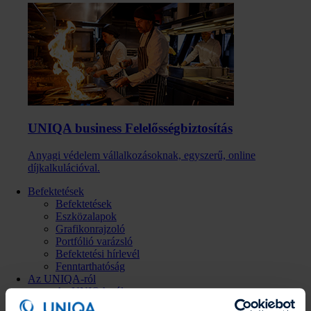
UNIQA business Felelősség­biztosítás
Anyagi védelem vállalkozásoknak, egyszerű, online
díjkalkulációval.
Befektetések
Befektetések
Eszközalapok
Grafikonrajzoló
Portfólió varázsló
Befektetési hírlevél
Fenntarthatóság
Az UNIQA-ról
Az UNIQA-ról
Hírek