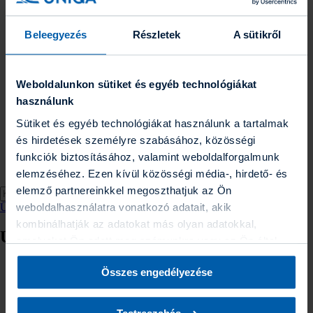
Üzleti jelentések
Karrier
Gyakornoki program
Beleegyezés
Részletek
A sütikről
Blog
Energetikai szakreferensi jelentés
Együttműködő partnereink
ESG törekvéseink
Weboldalunkon sütiket és egyéb technológiákat
Kapcsolat
használunk
Kapcsolat
Elérhetőségek
Sütiket és egyéb technológiákat használunk a tartalmak
Sajtókapcsolat
és hirdetések személyre szabásához, közösségi
Fogyatékossággal élő ügyfeleinknek
Panaszbejelentés
funkciók biztosításához, valamint weboldalforgalmunk
Visszaélés bejelentése
elemzéséhez. Ezen kívül közösségi média-, hirdető- és
elemző partnereinkkel megoszthatjuk az Ön
weboldalhasználatra vonatkozó adatait, akik
Ügyfélportál
kombinálhatják az adatokat más olyan adatokkal,
Útkövető
amelyeket Ön adott meg számunkra vagy az Ön által
használt más szolgáltatásokból gyűjtöttek. A “Részletek
Ügyintézés
Összes engedélyezése
megjelenítése” gombra kattintva bármikor dönthet arról,
Szerződés-ügyintézés
hogy milyen alkalmazásokat szeretne engedélyezni. A
Szerződésmódosítás
Szerződésmódosítás - Lakásbiztosítás
Biztosító által folytatott adatkezelésekről további