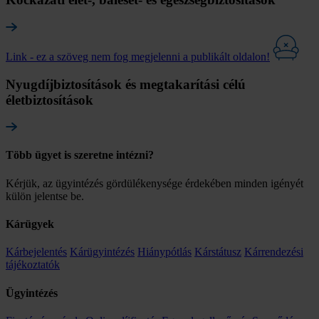
Link - ez a szöveg nem fog megjelenni a publikált oldalon!
Nyugdíjbiztosítások és megtakarítási célú
életbiztosítások
Több ügyet is szeretne intézni?
Kérjük, az ügyintézés gördülékenysége érdekében minden igényét
külön jelentse be.
Kárügyek
Kárbejelentés
Kárügyintézés
Hiánypótlás
Kárstátusz
Kárrendezési
tájékoztatók
Ügyintézés