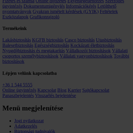
Fizetés és számla
Online díjfizetés
Egyenlegellenőrzés
Szerződés
ügyintézés
Dokumentumigénylés
Információkérés
Letölthető
nyomtatványok
Gyakran ismételt kérdések (GYIK)
Feltételek
Eszközalapok
Grafikonrajzoló
Termékeink
Lakásbiztosítás
KGFB biztosítás
Casco biztosítás
Utasbiztosítás
Balesetbiztosítás
Egészségbiztosítás
Kockázati életbiztosítás
Nyugdíjbiztosítás és megtakarítás
Vállalkozói biztosítások
Vállalati
csoportos személybiztosítások
Vállalati vagyonbiztosítások
További
biztosítások
Lépjen velünk kapcsolatba
+36 1 544 5555
Online ügyintézés
Kapcsolat
Blog
Karrier
Sajtókapcsolat
Panaszbejelentés
Visszaélés bejelentése
Menü megjelenítése
Jogi nyilatkozat
Adatkezelés
Biztonsági tudnivalók