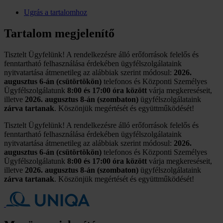
Ugrás a tartalomhoz
Tartalom megjelenítő
Tisztelt Ügyfelünk! A rendelkezésre álló erőforrások felelős és
fenntartható felhasználása érdekében ügyfélszolgálataink
nyitvatartása átmenetileg az alábbiak szerint módosul:
2026.
augusztus 6-án (csütörtökön)
telefonos és Központi Személyes
Ügyfélszolgálatunk
8:00 és 17:00 óra között
várja megkereséseit,
illetve
2026. augusztus 8-án (szombaton)
ügyfélszolgálataink
zárva tartanak
. Köszönjük megértését és együttműködését!
Tisztelt Ügyfelünk! A rendelkezésre álló erőforrások felelős és
fenntartható felhasználása érdekében ügyfélszolgálataink
nyitvatartása átmenetileg az alábbiak szerint módosul:
2026.
augusztus 6-án (csütörtökön)
telefonos és Központi Személyes
Ügyfélszolgálatunk
8:00 és 17:00 óra között
várja megkereséseit,
illetve
2026. augusztus 8-án (szombaton)
ügyfélszolgálataink
zárva tartanak
. Köszönjük megértését és együttműködését!