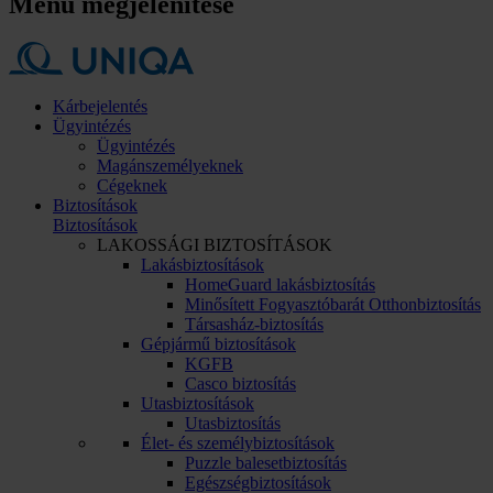
Menü megjelenítése
Kárbejelentés
Ügyintézés
Ügyintézés
Magánszemélyeknek
Cégeknek
Biztosítások
Biztosítások
LAKOSSÁGI BIZTOSÍTÁSOK
Lakásbiztosítások
HomeGuard lakásbiztosítás
Minősített Fogyasztóbarát Otthonbiztosítás
Társasház-biztosítás
Gépjármű biztosítások
KGFB
Casco biztosítás
Utasbiztosítások
Utasbiztosítás
Élet- és személybiztosítások
Puzzle balesetbiztosítás
Egészségbiztosítások