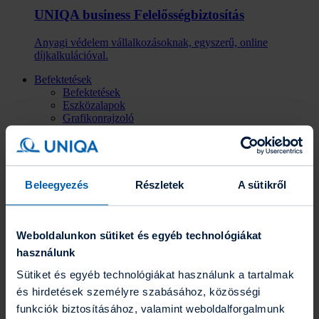
UNIQA business Felelősség­biztosítás
Anyagi védelem vállalkozásoknak, egyszerű, online
díjkalkulációval.
Befektetések
Befektetések
Eszközalapok
Grafikonrajzoló
Portfólió varázsló
Befektetési hírlevél
Fenntarthatóság
Az UNIQA-ról
Az UNIQA-ról
Beleegyezés
Részletek
A sütikről
Hírek
Üzleti jelentések
Karrier
Gyakornoki program
Weboldalunkon sütiket és egyéb technológiákat
Blog
használunk
Energetikai szakreferensi jelentés
Együttműködő partnereink
Sütiket és egyéb technológiákat használunk a tartalmak
ESG törekvéseink
és hirdetések személyre szabásához, közösségi
Kapcsolat
funkciók biztosításához, valamint weboldalforgalmunk
Kapcsolat