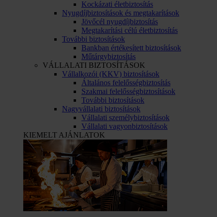
Kockázati életbiztosítás
Nyugdíjbiztosítások és megtakarítások
Jövőcél nyugdíjbiztosítás
Megtakarítási célú életbiztosítás
További biztosítások
Bankban értékesített biztosítások
Műtárgybiztosítás
VÁLLALATI BIZTOSÍTÁSOK
Vállalkozói (KKV) biztosítások
Általános felelősségbiztosítás
Szakmai felelősségbiztosítások
További biztosítások
Nagyvállalati biztosítások
Vállalati személybiztosítások
Vállalati vagyonbiztosítások
KIEMELT AJÁNLATOK