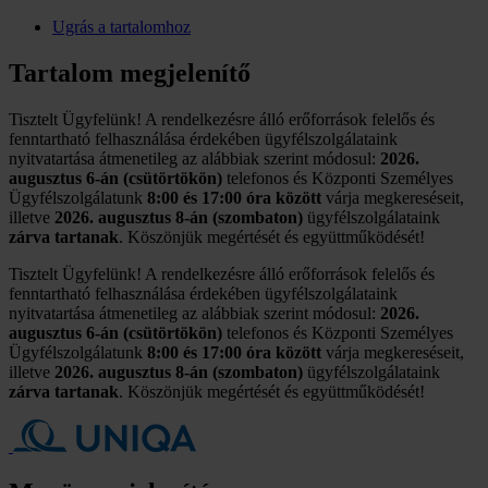
Ugrás a tartalomhoz
Tartalom megjelenítő
Tisztelt Ügyfelünk! A rendelkezésre álló erőforrások felelős és
fenntartható felhasználása érdekében ügyfélszolgálataink
nyitvatartása átmenetileg az alábbiak szerint módosul:
2026.
augusztus 6-án (csütörtökön)
telefonos és Központi Személyes
Ügyfélszolgálatunk
8:00 és 17:00 óra között
várja megkereséseit,
illetve
2026. augusztus 8-án (szombaton)
ügyfélszolgálataink
zárva tartanak
. Köszönjük megértését és együttműködését!
Tisztelt Ügyfelünk! A rendelkezésre álló erőforrások felelős és
fenntartható felhasználása érdekében ügyfélszolgálataink
nyitvatartása átmenetileg az alábbiak szerint módosul:
2026.
augusztus 6-án (csütörtökön)
telefonos és Központi Személyes
Ügyfélszolgálatunk
8:00 és 17:00 óra között
várja megkereséseit,
illetve
2026. augusztus 8-án (szombaton)
ügyfélszolgálataink
zárva tartanak
. Köszönjük megértését és együttműködését!