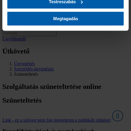
Testreszabás
Elérhetőségek
információt a
Süti (Cookie) Szabályzatban
találhat.
Sajtókapcsolat
Fogyatékossággal élő ügyfeleinknek
Panaszbejelentés
Megtagadás
Visszaélés bejelentése
Ügyfélportál
Útkövető
Ügyintézés
Szerződés-ügyintézés
Szüneteltetés
Szolgáltatás szüneteltetése online
Szüneteltetés
Link - ez a szöveg nem fog megjelenni a publikált oldalon!