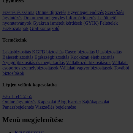
Ügyintézés
Fizetés és számla
Online díjfizetés
Egyenlegellenőrzés
Szerződés
ügyintézés
Dokumentumigénylés
Információkérés
Letölthető
nyomtatványok
Gyakran ismételt kérdések (GYIK)
Feltételek
Eszközalapok
Grafikonrajzoló
Termékeink
Lakásbiztosítás
KGFB biztosítás
Casco biztosítás
Utasbiztosítás
Balesetbiztosítás
Egészségbiztosítás
Kockázati életbiztosítás
Nyugdíjbiztosítás és megtakarítás
Vállalkozói biztosítások
Vállalati
csoportos személybiztosítások
Vállalati vagyonbiztosítások
További
biztosítások
Lépjen velünk kapcsolatba
+36 1 544 5555
Online ügyintézés
Kapcsolat
Blog
Karrier
Sajtókapcsolat
Panaszbejelentés
Visszaélés bejelentése
Menü megjelenítése
Jogi nyilatkozat