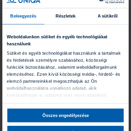
UNIQA business Felelősség­biztosítás
Beleegyezés
Részletek
A sütikről
Anyagi védelem vállalkozásoknak, egyszerű, online
díjkalkulációval.
Befektetések
Weboldalunkon sütiket és egyéb technológiákat
Befektetések
Eszközalapok
használunk
Grafikonrajzoló
Sütiket és egyéb technológiákat használunk a tartalmak
Portfólió varázsló
Befektetési hírlevél
és hirdetések személyre szabásához, közösségi
Fenntarthatóság
funkciók biztosításához, valamint weboldalforgalmunk
Az UNIQA-ról
elemzéséhez. Ezen kívül közösségi média-, hirdető- és
Az UNIQA-ról
Hírek
elemző partnereinkkel megoszthatjuk az Ön
Üzleti jelentések
weboldalhasználatra vonatkozó adatait, akik
Karrier
kombinálhatják az adatokat más olyan adatokkal,
Gyakornoki program
Blog
amelyeket Ön adott meg számunkra vagy az Ön által
Energetikai szakreferensi jelentés
használt más szolgáltatásokból gyűjtöttek. A “Részletek
Együttműködő partnereink
Összes engedélyezése
megjelenítése” gombra kattintva bármikor dönthet arról,
ESG törekvéseink
Kapcsolat
hogy milyen alkalmazásokat szeretne engedélyezni. A
Kapcsolat
Biztosító által folytatott adatkezelésekről további