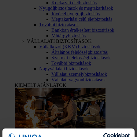
Kockázati életbiztosítás
Nyugdíjbiztosítások és megtakarítások
Jövőcél nyugdíjbiztosítás
Megtakarítási célú életbiztosítás
További biztosítások
Bankban értékesített biztosítások
Műtárgybiztosítás
VÁLLALATI BIZTOSÍTÁSOK
Vállalkozói (KKV) biztosítások
Általános felelősségbiztosítás
Szakmai felelősségbiztosítások
További biztosítások
Nagyvállalati biztosítások
Vállalati személybiztosítások
Vállalati vagyonbiztosítások
KIEMELT AJÁNLATOK