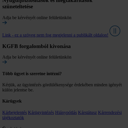
Nyugdíjbiztosítások és megtakarítások
szüneteltetése
Adja be kérvényét online felületünkön
Link - ez a szöveg nem fog megjelenni a publikált oldalon!
KGFB forgalomból kivonása
Adja be kérvényét online felületünkön
Több ügyet is szeretne intézni?
Kérjük, az ügyintézés gördülékenysége érdekében minden igényét
külön jelentse be.
Kárügyek
Kárbejelentés
Kárügyintézés
Hiánypótlás
Kárstátusz
Kárrendezési
tájékoztatók