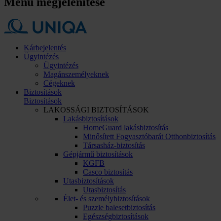
Menü megjelenítése
Kárbejelentés
Ügyintézés
Ügyintézés
Magánszemélyeknek
Cégeknek
Biztosítások
Biztosítások
LAKOSSÁGI BIZTOSÍTÁSOK
Lakásbiztosítások
HomeGuard lakásbiztosítás
Minősített Fogyasztóbarát Otthonbiztosítás
Társasház-biztosítás
Gépjármű biztosítások
KGFB
Casco biztosítás
Utasbiztosítások
Utasbiztosítás
Élet- és személybiztosítások
Puzzle balesetbiztosítás
Egészségbiztosítások