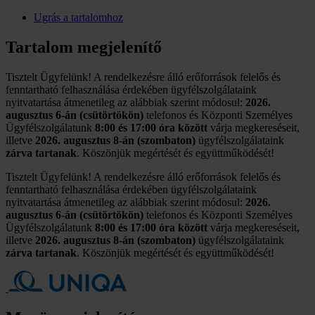
Ugrás a tartalomhoz
Tartalom megjelenítő
Tisztelt Ügyfelünk! A rendelkezésre álló erőforrások felelős és
fenntartható felhasználása érdekében ügyfélszolgálataink
nyitvatartása átmenetileg az alábbiak szerint módosul:
2026.
augusztus 6-án (csütörtökön)
telefonos és Központi Személyes
Ügyfélszolgálatunk
8:00 és 17:00 óra között
várja megkereséseit,
illetve
2026. augusztus 8-án (szombaton)
ügyfélszolgálataink
zárva tartanak
. Köszönjük megértését és együttműködését!
Tisztelt Ügyfelünk! A rendelkezésre álló erőforrások felelős és
fenntartható felhasználása érdekében ügyfélszolgálataink
nyitvatartása átmenetileg az alábbiak szerint módosul:
2026.
augusztus 6-án (csütörtökön)
telefonos és Központi Személyes
Ügyfélszolgálatunk
8:00 és 17:00 óra között
várja megkereséseit,
illetve
2026. augusztus 8-án (szombaton)
ügyfélszolgálataink
zárva tartanak
. Köszönjük megértését és együttműködését!