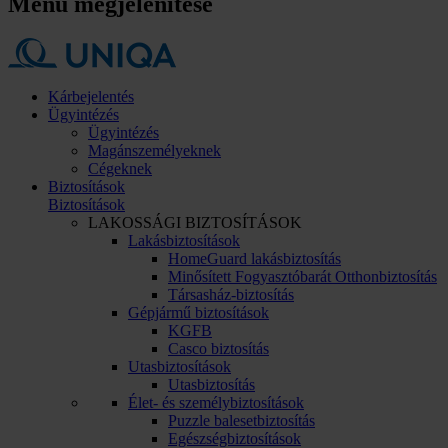
Menü megjelenítése
Kárbejelentés
Ügyintézés
Ügyintézés
Magánszemélyeknek
Cégeknek
Biztosítások
Biztosítások
LAKOSSÁGI BIZTOSÍTÁSOK
Lakásbiztosítások
HomeGuard lakásbiztosítás
Minősített Fogyasztóbarát Otthonbiztosítás
Társasház-biztosítás
Gépjármű biztosítások
KGFB
Casco biztosítás
Utasbiztosítások
Utasbiztosítás
Élet- és személybiztosítások
Puzzle balesetbiztosítás
Egészségbiztosítások