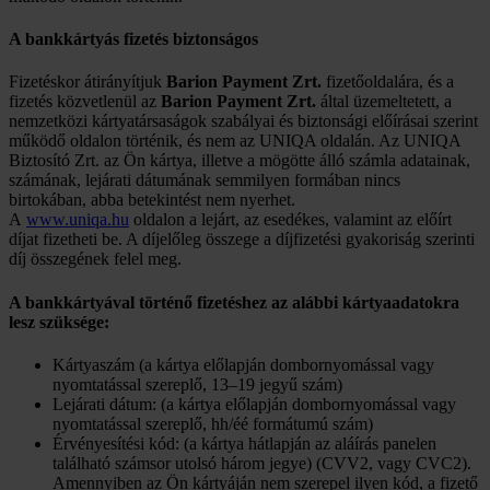
A bankkártyás fizetés biztonságos
Fizetéskor átirányítjuk
Barion Payment Zrt.
fizetőoldalára, és a
fizetés közvetlenül az
Barion Payment Zrt.
által üzemeltetett, a
nemzetközi kártyatársaságok szabályai és biztonsági előírásai szerint
működő oldalon történik, és nem az UNIQA oldalán. Az UNIQA
Biztosító Zrt. az Ön kártya, illetve a mögötte álló számla adatainak,
számának, lejárati dátumának semmilyen formában nincs
birtokában, abba betekintést nem nyerhet.
A
www.uniqa.hu
oldalon a lejárt, az esedékes, valamint az előírt
díjat fizetheti be. A díjelőleg összege a díjfizetési gyakoriság szerinti
díj összegének felel meg.
A bankkártyával történő fizetéshez az alábbi kártyaadatokra
lesz szüksége:
Kártyaszám (a kártya előlapján dombornyomással vagy
nyomtatással szereplő, 13–19 jegyű szám)
Lejárati dátum: (a kártya előlapján dombornyomással vagy
nyomtatással szereplő, hh/éé formátumú szám)
Érvényesítési kód: (a kártya hátlapján az aláírás panelen
található számsor utolsó három jegye) (CVV2, vagy CVC2).
Amennyiben az Ön kártyáján nem szerepel ilyen kód, a fizető