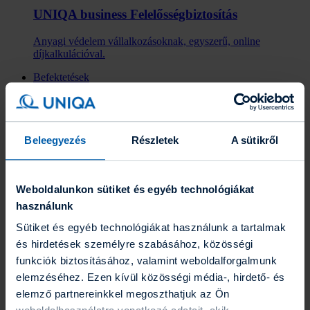
UNIQA business Felelősség­biztosítás
Anyagi védelem vállalkozásoknak, egyszerű, online
díjkalkulációval.
Befektetések
Befektetések
Eszközalapok
Grafikonrajzoló
Portfólió varázsló
Befektetési hírlevél
Beleegyezés
Részletek
A sütikről
Fenntarthatóság
Az UNIQA-ról
Az UNIQA-ról
Weboldalunkon sütiket és egyéb technológiákat
Hírek
Üzleti jelentések
használunk
Karrier
Gyakornoki program
Sütiket és egyéb technológiákat használunk a tartalmak
Blog
és hirdetések személyre szabásához, közösségi
Energetikai szakreferensi jelentés
funkciók biztosításához, valamint weboldalforgalmunk
Együttműködő partnereink
ESG törekvéseink
elemzéséhez. Ezen kívül közösségi média-, hirdető- és
Kapcsolat
elemző partnereinkkel megoszthatjuk az Ön
Kapcsolat