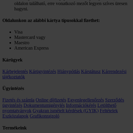
oldalon található, erre vonatkozó mezőt legyen szíves üresen
hagyni.
Oldalunkon az alábbi kártya típusokkal fizethet:
Visa
Mastercard vagy
Maestro
American Express
Kárügyek
Kárbejelentés
Kárügyintézés
Hiánypótlás
Kárstátusz
Kárrendezési
tájékoztatók
Ügyintézés
Fizetés és számla
Online díjfizetés
Egyenlegellenőrzés
Szerződés
ügyintézés
Dokumentumigénylés
Információkérés
Letölthető
nyomtatványok
Gyakran ismételt kérdések (GYIK)
Feltételek
Eszközalapok
Grafikonrajzoló
Termékeink