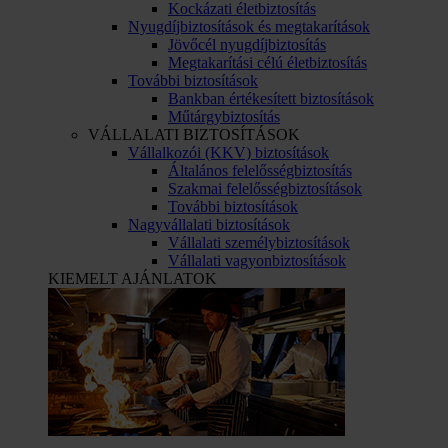
Kockázati életbiztosítás
Nyugdíjbiztosítások és megtakarítások
Jövőcél nyugdíjbiztosítás
Megtakarítási célú életbiztosítás
További biztosítások
Bankban értékesített biztosítások
Műtárgybiztosítás
VÁLLALATI BIZTOSÍTÁSOK
Vállalkozói (KKV) biztosítások
Általános felelősségbiztosítás
Szakmai felelősségbiztosítások
További biztosítások
Nagyvállalati biztosítások
Vállalati személybiztosítások
Vállalati vagyonbiztosítások
KIEMELT AJÁNLATOK