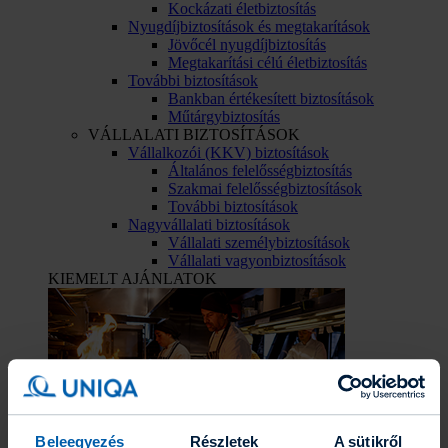
Kockázati életbiztosítás
Nyugdíjbiztosítások és megtakarítások
Jövőcél nyugdíjbiztosítás
Megtakarítási célú életbiztosítás
További biztosítások
Bankban értékesített biztosítások
Műtárgybiztosítás
VÁLLALATI BIZTOSÍTÁSOK
Vállalkozói (KKV) biztosítások
Általános felelősségbiztosítás
Szakmai felelősségbiztosítások
További biztosítások
Nagyvállalati biztosítások
Vállalati személybiztosítások
Vállalati vagyonbiztosítások
KIEMELT AJÁNLATOK
Beleegyezés
Részletek
A sütikről