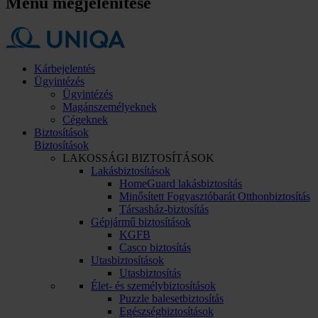
Menü megjelenítése
Kárbejelentés
Ügyintézés
Ügyintézés
Magánszemélyeknek
Cégeknek
Biztosítások
Biztosítások
LAKOSSÁGI BIZTOSÍTÁSOK
Lakásbiztosítások
HomeGuard lakásbiztosítás
Minősített Fogyasztóbarát Otthonbiztosítás
Társasház-biztosítás
Gépjármű biztosítások
KGFB
Casco biztosítás
Utasbiztosítások
Utasbiztosítás
Élet- és személybiztosítások
Puzzle balesetbiztosítás
Egészségbiztosítások