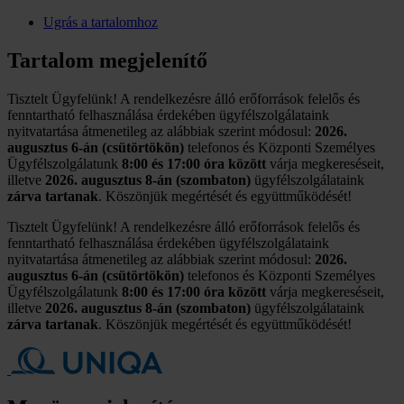
Ugrás a tartalomhoz
Tartalom megjelenítő
Tisztelt Ügyfelünk! A rendelkezésre álló erőforrások felelős és
fenntartható felhasználása érdekében ügyfélszolgálataink
nyitvatartása átmenetileg az alábbiak szerint módosul:
2026.
augusztus 6-án (csütörtökön)
telefonos és Központi Személyes
Ügyfélszolgálatunk
8:00 és 17:00 óra között
várja megkereséseit,
illetve
2026. augusztus 8-án (szombaton)
ügyfélszolgálataink
zárva tartanak
. Köszönjük megértését és együttműködését!
Tisztelt Ügyfelünk! A rendelkezésre álló erőforrások felelős és
fenntartható felhasználása érdekében ügyfélszolgálataink
nyitvatartása átmenetileg az alábbiak szerint módosul:
2026.
augusztus 6-án (csütörtökön)
telefonos és Központi Személyes
Ügyfélszolgálatunk
8:00 és 17:00 óra között
várja megkereséseit,
illetve
2026. augusztus 8-án (szombaton)
ügyfélszolgálataink
zárva tartanak
. Köszönjük megértését és együttműködését!