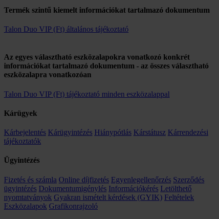
Termék szintű kiemelt információkat tartalmazó dokumentum
Talon Duo VIP (Ft) általános tájékoztató
Az egyes választható eszközalapokra vonatkozó konkrét
információkat tartalmazó dokumentum - az összes választható
eszközalapra vonatkozóan
Talon Duo VIP (Ft) tájékoztató minden eszközalappal
Kárügyek
Kárbejelentés
Kárügyintézés
Hiánypótlás
Kárstátusz
Kárrendezési
tájékoztatók
Ügyintézés
Fizetés és számla
Online díjfizetés
Egyenlegellenőrzés
Szerződés
ügyintézés
Dokumentumigénylés
Információkérés
Letölthető
nyomtatványok
Gyakran ismételt kérdések (GYIK)
Feltételek
Eszközalapok
Grafikonrajzoló