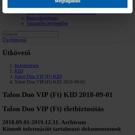
Megtagadás
Elérhetőségek
Sajtókapcsolat
Fogyatékossággal élő ügyfeleinknek
Panaszbejelentés
Visszaélés bejelentése
Ügyfélportál
Útkövető
Befektetések
KID
Talon Duo VIP (Ft) KID
Talon Duo VIP (Ft) KID 2018-09-01
Talon Duo VIP (Ft) KID 2018-09-01
Talon Duo VIP (Ft) életbiztosítás
2018.09.01-2019.12.31. Archívum
Kiemelt információt tartalmazó dokumentumok