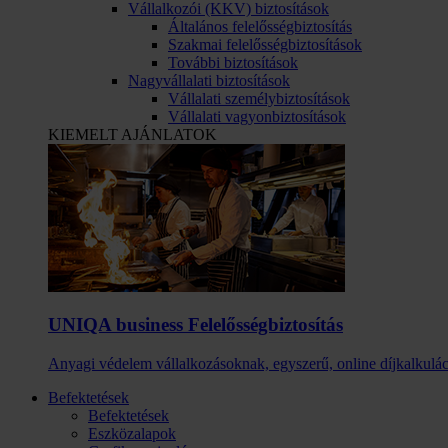
Vállalkozói (KKV) biztosítások
Általános felelősségbiztosítás
Szakmai felelősségbiztosítások
További biztosítások
Nagyvállalati biztosítások
Vállalati személybiztosítások
Vállalati vagyonbiztosítások
KIEMELT AJÁNLATOK
UNIQA business Felelősség­biztosítás
Anyagi védelem vállalkozásoknak, egyszerű, online díjkalkulác
Befektetések
Befektetések
Eszközalapok