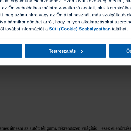
boldalforgalmunk elemzéséhez. Ezen kívül közösségi média-, hi
k az Ön weboldalhasználatra vonatkozó adatait, akik kombinálha
tt meg számunkra vagy az Ön által használt más szolgáltatásokb
talanul!
tva bármikor dönthet arról, hogy milyen alkalmazásokat szeretne
ről további információt a
Süti (Cookie) Szabályzatban
találhat.
Egy családi síút vagy snowboardozás tökéletes választás, és nem is ke
 legyen, jobb időben felkészülni – és gondoskodni az utasbiztosításról
Testreszabás
Ös
emes átnézni az autót: téligumi, fékrendszer, világítás – ezek ellenőrzé