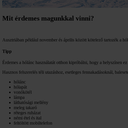
Mit érdemes magunkkal vinni?
Ausztriában például november és április között kötelező tartozék a hól
Tipp
Érdemes a hólánc használatát otthon kipróbálni, hogy a helyszínen ez
Hasznos felszerelés téli utazáshoz, esetleges fennakadásoknál, baleset
hólánc
hólapát
vonókötél
lámpa
láthatósági mellény
meleg takaró
réteges ruházat
némi étel és ital
feltöltött mobiltelefon