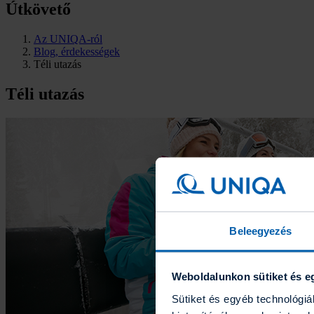
Útkövető
Az UNIQA-ról
Blog, érdekességek
Téli utazás
Téli utazás
Beleegyezés
Weboldalunkon sütiket és e
Sütiket és egyéb technológi