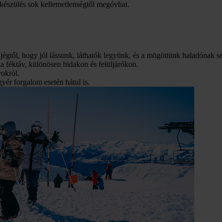
lkészülés sok kellemetlenségtől megóvhat.
l és jégtől, hogy jól lássunk, láthatók legyünk, és a mögöttünk haladóna
a féktáv, különösen hidakon és felüljárókon.
yokról.
gyér forgalom esetén hátul is.