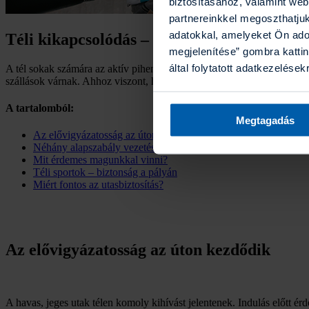
biztosításához, valamint we
partnereinkkel megoszthatju
adatokkal, amelyeket Ön ado
Téli kikapcsolódás – utasbiztosítással gond
megjelenítése” gombra kattin
által folytatott adatkezelések
A tél sokak számára az aktív pihenés és a közös élmények időszaka. 
szállások várnak. Ahhoz viszont, hogy az utazás valóban stresszmentes
A tartalomból:
Megtagadás
Az elővigyázatosság az úton kezdődik
Néhány alapszabály vezetéshez
Mit érdemes magunkkal vinni?
Téli sportok – biztonság a pályán
Miért fontos az utasbiztosítás?
Az elővigyázatosság az úton kezdődik
A havas, jeges utak télen komoly kihívást jelentenek. Indulás előtt érd