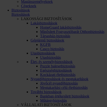
Magánszemélyeknek
Cégeknek
Biztosítások
Biztosítások
LAKOSSÁGI BIZTOSÍTÁSOK
Lakásbiztosítások
HomeGuard lakásbiztosítás
Minősített Fogyasztóbarát Otthonbiztosítás
Társasház-biztosítás
Gépjármű biztosítások
KGFB
Casco biztosítás
Utasbiztosítások
Utasbiztosítás
Élet- és személybiztosítások
Puzzle balesetbiztosítás
Egészségbiztosítások
Kockázati életbiztosítás
Nyugdíjbiztosítások és megtakarítások
Jövőcél nyugdíjbiztosítás
Megtakarítási célú életbiztosítás
További biztosítások
Bankban értékesített biztosítások
Műtárgybiztosítás
VÁLLALATI BIZTOSÍTÁSOK