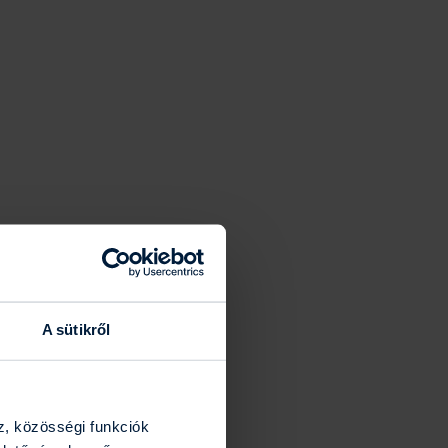
A sütikről
z, közösségi funkciók