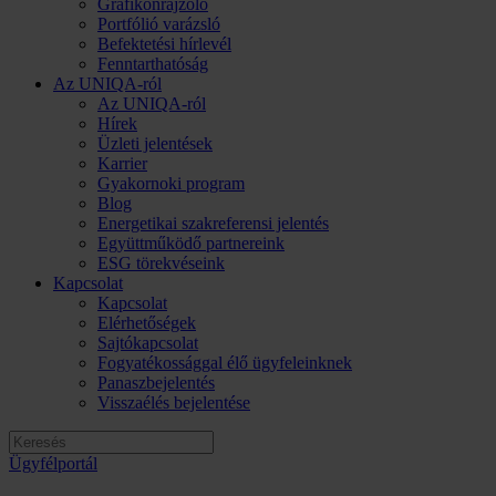
Grafikonrajzoló
Portfólió varázsló
Befektetési hírlevél
Fenntarthatóság
Az UNIQA-ról
Az UNIQA-ról
Hírek
Üzleti jelentések
Karrier
Gyakornoki program
Blog
Energetikai szakreferensi jelentés
Együttműködő partnereink
ESG törekvéseink
Kapcsolat
Kapcsolat
Elérhetőségek
Sajtókapcsolat
Fogyatékossággal élő ügyfeleinknek
Panaszbejelentés
Visszaélés bejelentése
Ügyfélportál