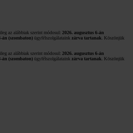
tileg az alábbiak szerint módosul:
2026. augusztus 6-án
8-án (szombaton)
ügyfélszolgálataink
zárva tartanak
. Köszönjük
tileg az alábbiak szerint módosul:
2026. augusztus 6-án
8-án (szombaton)
ügyfélszolgálataink
zárva tartanak
. Köszönjük