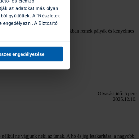
rdető- és elemző
tják az adatokat más olyan
ól gyűjtöttek. A “Részletek
 engedélyezni. A Biztosító
ll messzire menni: a környező országokban remek pályák és kényelmes
.
szes engedélyezése
Olvasási idő: 5 perc
2025.12.10.
se nélkül ne vágjunk neki az útnak. A hó és jég letakarítása, a nagyobb