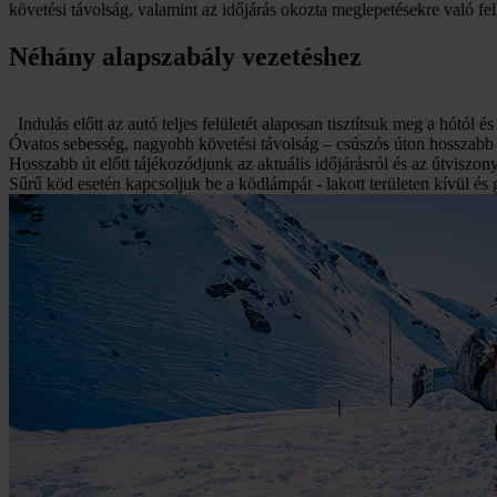
követési távolság, valamint az időjárás okozta meglepetésekre való fe
Néhány alapszabály vezetéshez
Indulás előtt az autó teljes felületét alaposan tisztítsuk meg a hótó
Óvatos sebesség, nagyobb követési távolság – csúszós úton hosszabb 
Hosszabb út előtt tájékozódjunk az aktuális időjárásról és az útviszon
Sűrű köd esetén kapcsoljuk be a ködlámpát - lakott területen kívül és 