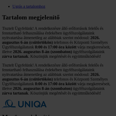
Ugrás a tartalomhoz
Tartalom megjelenítő
Tisztelt Ügyfelünk! A rendelkezésre álló erőforrások felelős és
fenntartható felhasználása érdekében ügyfélszolgálataink
nyitvatartása átmenetileg az alábbiak szerint módosul:
2026.
augusztus 6-án (csütörtökön)
telefonos és Központi Személyes
Ügyfélszolgálatunk
8:00 és 17:00 óra között
várja megkereséseit,
illetve
2026. augusztus 8-án (szombaton)
ügyfélszolgálataink
zárva tartanak
. Köszönjük megértését és együttműködését!
Tisztelt Ügyfelünk! A rendelkezésre álló erőforrások felelős és
fenntartható felhasználása érdekében ügyfélszolgálataink
nyitvatartása átmenetileg az alábbiak szerint módosul:
2026.
augusztus 6-án (csütörtökön)
telefonos és Központi Személyes
Ügyfélszolgálatunk
8:00 és 17:00 óra között
várja megkereséseit,
illetve
2026. augusztus 8-án (szombaton)
ügyfélszolgálataink
zárva tartanak
. Köszönjük megértését és együttműködését!