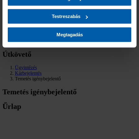
Elérhetőségek
hogy milyen alkalmazásokat szeretne engedélyezni. A
Sajtókapcsolat
Fogyatékossággal élő ügyfeleinknek
Biztosító által folytatott adatkezelésekről további
Testreszabás
Panaszbejelentés
információt a
Süti (Cookie) Szabályzatban
találhat.
Visszaélés bejelentése
Megtagadás
Ügyfélportál
Útkövető
Ügyintézés
Kárbejelentés
Temetés igénybejelentő
Temetés igénybejelentő
Űrlap