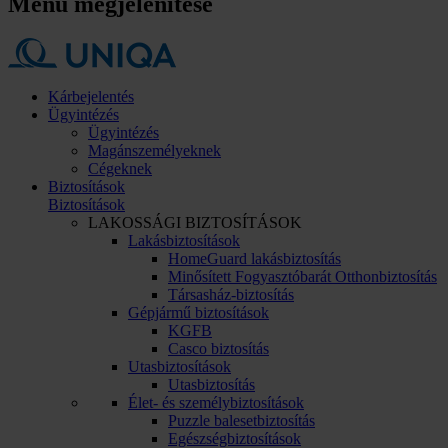
Menü megjelenítése
Kárbejelentés
Ügyintézés
Ügyintézés
Magánszemélyeknek
Cégeknek
Biztosítások
Biztosítások
LAKOSSÁGI BIZTOSÍTÁSOK
Lakásbiztosítások
HomeGuard lakásbiztosítás
Minősített Fogyasztóbarát Otthonbiztosítás
Társasház-biztosítás
Gépjármű biztosítások
KGFB
Casco biztosítás
Utasbiztosítások
Utasbiztosítás
Élet- és személybiztosítások
Puzzle balesetbiztosítás
Egészségbiztosítások