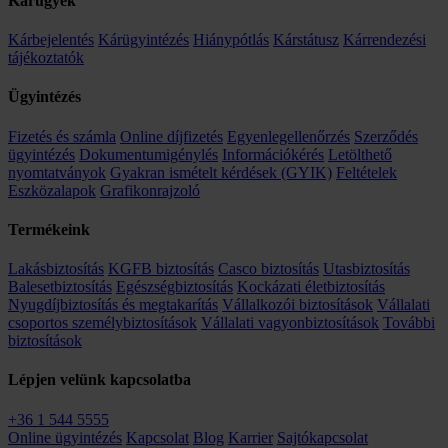
Kárügyek
Kárbejelentés
Kárügyintézés
Hiánypótlás
Kárstátusz
Kárrendezési
tájékoztatók
Ügyintézés
Fizetés és számla
Online díjfizetés
Egyenlegellenőrzés
Szerződés
ügyintézés
Dokumentumigénylés
Információkérés
Letölthető
nyomtatványok
Gyakran ismételt kérdések (GYIK)
Feltételek
Eszközalapok
Grafikonrajzoló
Termékeink
Lakásbiztosítás
KGFB biztosítás
Casco biztosítás
Utasbiztosítás
Balesetbiztosítás
Egészségbiztosítás
Kockázati életbiztosítás
Nyugdíjbiztosítás és megtakarítás
Vállalkozói biztosítások
Vállalati
csoportos személybiztosítások
Vállalati vagyonbiztosítások
További
biztosítások
Lépjen velünk kapcsolatba
+36 1 544 5555
Online ügyintézés
Kapcsolat
Blog
Karrier
Sajtókapcsolat