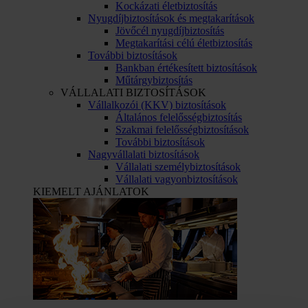
Kockázati életbiztosítás
Nyugdíjbiztosítások és megtakarítások
Jövőcél nyugdíjbiztosítás
Megtakarítási célú életbiztosítás
További biztosítások
Bankban értékesített biztosítások
Műtárgybiztosítás
VÁLLALATI BIZTOSÍTÁSOK
Vállalkozói (KKV) biztosítások
Általános felelősségbiztosítás
Szakmai felelősségbiztosítások
További biztosítások
Nagyvállalati biztosítások
Vállalati személybiztosítások
Vállalati vagyonbiztosítások
KIEMELT AJÁNLATOK