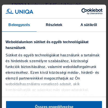
UNIQA business Felelősség­biztosítás
Anyagi védelem vállalkozásoknak, egyszerű, online
díjkalkulációval.
Beleegyezés
Részletek
A sütikről
Befektetések
Befektetések
Eszközalapok
Grafikonrajzoló
Weboldalunkon sütiket és egyéb technológiákat
Portfólió varázsló
használunk
Befektetési hírlevél
Fenntarthatóság
Sütiket és egyéb technológiákat használunk a tartalmak
Az UNIQA-ról
és hirdetések személyre szabásához, közösségi
Az UNIQA-ról
Hírek
funkciók biztosításához, valamint weboldalforgalmunk
Üzleti jelentések
elemzéséhez. Ezen kívül közösségi média-, hirdető- és
Karrier
elemző partnereinkkel megoszthatjuk az Ön
Gyakornoki program
Blog
weboldalhasználatra vonatkozó adatait, akik
Energetikai szakreferensi jelentés
kombinálhatják az adatokat más olyan adatokkal,
Együttműködő partnereink
amelyeket Ön adott meg számunkra vagy az Ön által
ESG törekvéseink
Kapcsolat
használt más szolgáltatásokból gyűjtöttek. A “Részletek
Kapcsolat
Összes engedélyezése
megjelenítése” gombra kattintva bármikor dönthet arról,