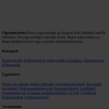
Figyelmeztetés:
Nincs jogosultsága az űrlapon lévő feltöltési mezők
elérésére. Ha jogosultságot szeretne kérni, lépjen kapcsolatba az
űrlap tulajdonosával vagy a portál adminisztrátorával.
Kárügyek
Kárbejelentés
Kárügyintézés
Hiánypótlás
Kárstátusz
Kárrendezési
tájékoztatók
Ügyintézés
Fizetés és számla
Online díjfizetés
Egyenlegellenőrzés
Szerződés
ügyintézés
Dokumentumigénylés
Információkérés
Letölthető
nyomtatványok
Gyakran ismételt kérdések (GYIK)
Feltételek
Eszközalapok
Grafikonrajzoló
Termékeink