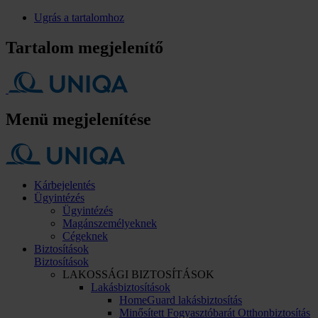
Ugrás a tartalomhoz
Tartalom megjelenítő
Menü megjelenítése
Kárbejelentés
Ügyintézés
Ügyintézés
Magánszemélyeknek
Cégeknek
Biztosítások
Biztosítások
LAKOSSÁGI BIZTOSÍTÁSOK
Lakásbiztosítások
HomeGuard lakásbiztosítás
Minősített Fogyasztóbarát Otthonbiztosítás