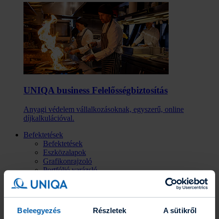
UNIQA business Felelősség­biztosítás
Anyagi védelem vállalkozásoknak, egyszerű, online
díjkalkulációval.
Befektetések
Befektetések
Eszközalapok
Grafikonrajzoló
Portfólió varázsló
Befektetési hírlevél
Fenntarthatóság
Az UNIQA-ról
Az UNIQA-ról
Beleegyezés
Részletek
A sütikről
Hírek