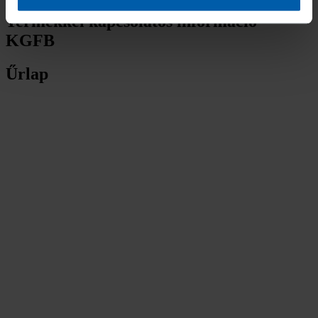
Termékkel kapcsolatos információ -
KGFB
Űrlap