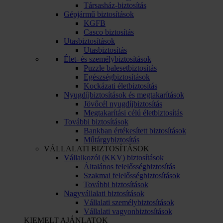
Társasház-biztosítás
Gépjármű biztosítások
KGFB
Casco biztosítás
Utasbiztosítások
Utasbiztosítás
Élet- és személybiztosítások
Puzzle balesetbiztosítás
Egészségbiztosítások
Kockázati életbiztosítás
Nyugdíjbiztosítások és megtakarítások
Jövőcél nyugdíjbiztosítás
Megtakarítási célú életbiztosítás
További biztosítások
Bankban értékesített biztosítások
Műtárgybiztosítás
VÁLLALATI BIZTOSÍTÁSOK
Vállalkozói (KKV) biztosítások
Általános felelősségbiztosítás
Szakmai felelősségbiztosítások
További biztosítások
Nagyvállalati biztosítások
Vállalati személybiztosítások
Vállalati vagyonbiztosítások
KIEMELT AJÁNLATOK