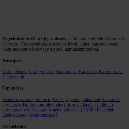
Figyelmeztetés:
Nincs jogosultsága az űrlapon lévő feltöltési mezők
elérésére. Ha jogosultságot szeretne kérni, lépjen kapcsolatba az
űrlap tulajdonosával vagy a portál adminisztrátorával.
Kárügyek
Kárbejelentés
Kárügyintézés
Hiánypótlás
Kárstátusz
Kárrendezési
tájékoztatók
Ügyintézés
Fizetés és számla
Online díjfizetés
Egyenlegellenőrzés
Szerződés
ügyintézés
Dokumentumigénylés
Információkérés
Letölthető
nyomtatványok
Gyakran ismételt kérdések (GYIK)
Feltételek
Eszközalapok
Grafikonrajzoló
Termékeink