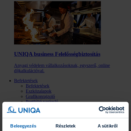
UNIQA business Felelősség­biztosítás
Anyagi védelem vállalkozásoknak, egyszerű, online
díjkalkulációval.
Befektetések
Befektetések
Eszközalapok
Grafikonrajzoló
Portfólió varázsló
Befektetési hírlevél
Fenntarthatóság
Az UNIQA-ról
Az UNIQA-ról
Beleegyezés
Részletek
A sütikről
Hírek