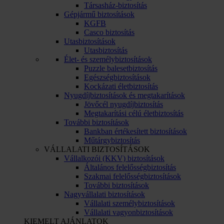
Társasház-biztosítás
Gépjármű biztosítások
KGFB
Casco biztosítás
Utasbiztosítások
Utasbiztosítás
Élet- és személybiztosítások
Puzzle balesetbiztosítás
Egészségbiztosítások
Kockázati életbiztosítás
Nyugdíjbiztosítások és megtakarítások
Jövőcél nyugdíjbiztosítás
Megtakarítási célú életbiztosítás
További biztosítások
Bankban értékesített biztosítások
Műtárgybiztosítás
VÁLLALATI BIZTOSÍTÁSOK
Vállalkozói (KKV) biztosítások
Általános felelősségbiztosítás
Szakmai felelősségbiztosítások
További biztosítások
Nagyvállalati biztosítások
Vállalati személybiztosítások
Vállalati vagyonbiztosítások
KIEMELT AJÁNLATOK