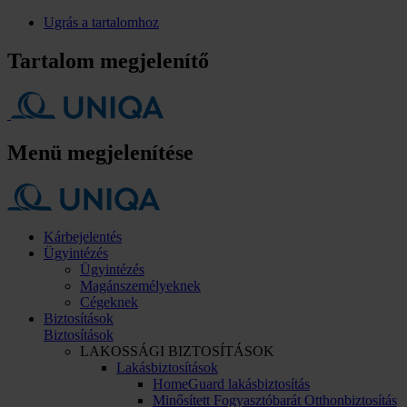
Ugrás a tartalomhoz
Tartalom megjelenítő
Menü megjelenítése
Kárbejelentés
Ügyintézés
Ügyintézés
Magánszemélyeknek
Cégeknek
Biztosítások
Biztosítások
LAKOSSÁGI BIZTOSÍTÁSOK
Lakásbiztosítások
HomeGuard lakásbiztosítás
Minősített Fogyasztóbarát Otthonbiztosítás