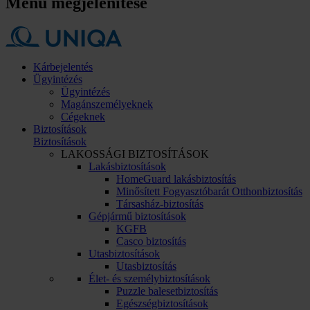
Menü megjelenítése
Kárbejelentés
Ügyintézés
Ügyintézés
Magánszemélyeknek
Cégeknek
Biztosítások
Biztosítások
LAKOSSÁGI BIZTOSÍTÁSOK
Lakásbiztosítások
HomeGuard lakásbiztosítás
Minősített Fogyasztóbarát Otthonbiztosítás
Társasház-biztosítás
Gépjármű biztosítások
KGFB
Casco biztosítás
Utasbiztosítások
Utasbiztosítás
Élet- és személybiztosítások
Puzzle balesetbiztosítás
Egészségbiztosítások