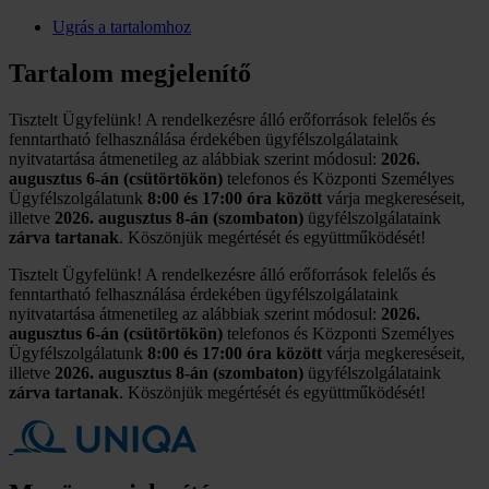
Ugrás a tartalomhoz
Tartalom megjelenítő
Tisztelt Ügyfelünk! A rendelkezésre álló erőforrások felelős és
fenntartható felhasználása érdekében ügyfélszolgálataink
nyitvatartása átmenetileg az alábbiak szerint módosul:
2026.
augusztus 6-án (csütörtökön)
telefonos és Központi Személyes
Ügyfélszolgálatunk
8:00 és 17:00 óra között
várja megkereséseit,
illetve
2026. augusztus 8-án (szombaton)
ügyfélszolgálataink
zárva tartanak
. Köszönjük megértését és együttműködését!
Tisztelt Ügyfelünk! A rendelkezésre álló erőforrások felelős és
fenntartható felhasználása érdekében ügyfélszolgálataink
nyitvatartása átmenetileg az alábbiak szerint módosul:
2026.
augusztus 6-án (csütörtökön)
telefonos és Központi Személyes
Ügyfélszolgálatunk
8:00 és 17:00 óra között
várja megkereséseit,
illetve
2026. augusztus 8-án (szombaton)
ügyfélszolgálataink
zárva tartanak
. Köszönjük megértését és együttműködését!