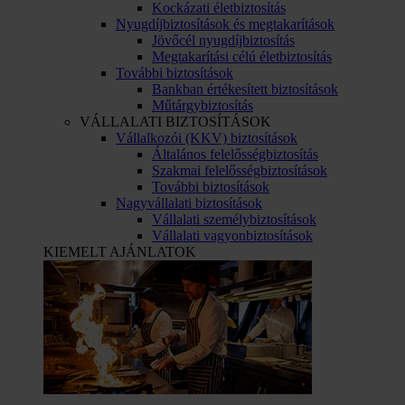
Kockázati életbiztosítás
Nyugdíjbiztosítások és megtakarítások
Jövőcél nyugdíjbiztosítás
Megtakarítási célú életbiztosítás
További biztosítások
Bankban értékesített biztosítások
Műtárgybiztosítás
VÁLLALATI BIZTOSÍTÁSOK
Vállalkozói (KKV) biztosítások
Általános felelősségbiztosítás
Szakmai felelősségbiztosítások
További biztosítások
Nagyvállalati biztosítások
Vállalati személybiztosítások
Vállalati vagyonbiztosítások
KIEMELT AJÁNLATOK