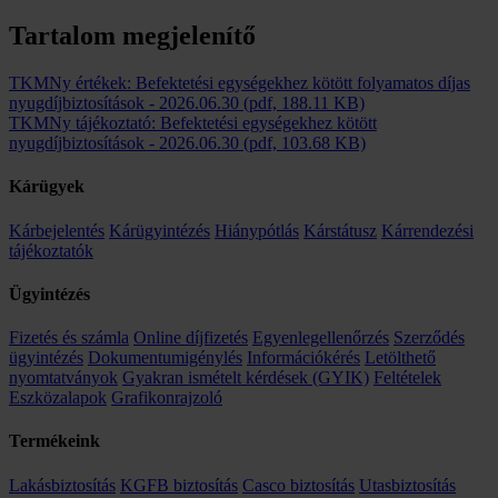
Tartalom megjelenítő
TKMNy értékek: Befektetési egységekhez kötött folyamatos díjas
nyugdíjbiztosítások
-
2026.06.30
(pdf, 188.11 KB)
TKMNy tájékoztató: Befektetési egységekhez kötött
nyugdíjbiztosítások
-
2026.06.30
(pdf, 103.68 KB)
Kárügyek
Kárbejelentés
Kárügyintézés
Hiánypótlás
Kárstátusz
Kárrendezési
tájékoztatók
Ügyintézés
Fizetés és számla
Online díjfizetés
Egyenlegellenőrzés
Szerződés
ügyintézés
Dokumentumigénylés
Információkérés
Letölthető
nyomtatványok
Gyakran ismételt kérdések (GYIK)
Feltételek
Eszközalapok
Grafikonrajzoló
Termékeink
Lakásbiztosítás
KGFB biztosítás
Casco biztosítás
Utasbiztosítás