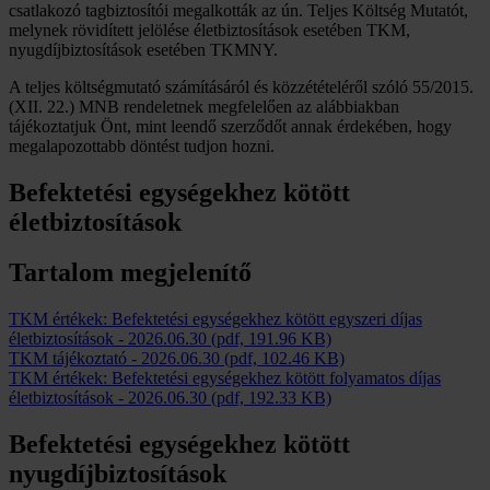
csatlakozó tagbiztosítói megalkották az ún. Teljes Költség Mutatót,
melynek rövidített jelölése életbiztosítások esetében TKM,
nyugdíjbiztosítások esetében TKMNY.
A teljes költségmutató számításáról és közzétételéről szóló 55/2015.
(XII. 22.) MNB rendeletnek megfelelően az alábbiakban
tájékoztatjuk Önt, mint leendő szerződőt annak érdekében, hogy
megalapozottabb döntést tudjon hozni.
Befektetési egységekhez kötött
életbiztosítások
Tartalom megjelenítő
TKM értékek: Befektetési egységekhez kötött egyszeri díjas
életbiztosítások
-
2026.06.30
(pdf, 191.96 KB)
TKM tájékoztató
-
2026.06.30
(pdf, 102.46 KB)
TKM értékek: Befektetési egységekhez kötött folyamatos díjas
életbiztosítások
-
2026.06.30
(pdf, 192.33 KB)
Befektetési egységekhez kötött
nyugdíjbiztosítások