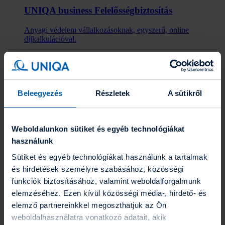
UNIQA business Felelősség­biztosítás
Anyagi védelem vállalkozásoknak, egyszerű, online
díjkalkulációval.
Befektetések
Befektetések
Eszközalapok
Grafikonrajzoló
Portfólió varázsló
Beleegyezés
Részletek
A sütikről
Befektetési hírlevél
Fenntarthatóság
Az UNIQA-ról
Az UNIQA-ról
Weboldalunkon sütiket és egyéb technológiákat
Hírek
használunk
Üzleti jelentések
Karrier
Sütiket és egyéb technológiákat használunk a tartalmak
Gyakornoki program
és hirdetések személyre szabásához, közösségi
Blog
funkciók biztosításához, valamint weboldalforgalmunk
Energetikai szakreferensi jelentés
Együttműködő partnereink
elemzéséhez. Ezen kívül közösségi média-, hirdető- és
ESG törekvéseink
elemző partnereinkkel megoszthatjuk az Ön
Kapcsolat
weboldalhasználatra vonatkozó adatait, akik
Kapcsolat