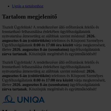
Ugrás a tartalomhoz
Tartalom megjelenítő
Tisztelt Ügyfelünk! A rendelkezésre álló erőforrások felelős és
fenntartható felhasználása érdekében ügyfélszolgálataink
nyitvatartása átmenetileg az alábbiak szerint módosul:
2026.
augusztus 6-án (csütörtökön)
telefonos és Központi Személyes
Ügyfélszolgálatunk
8:00 és 17:00 óra között
várja megkereséseit,
illetve
2026. augusztus 8-án (szombaton)
ügyfélszolgálataink
zárva tartanak
. Köszönjük megértését és együttműködését!
Tisztelt Ügyfelünk! A rendelkezésre álló erőforrások felelős és
fenntartható felhasználása érdekében ügyfélszolgálataink
nyitvatartása átmenetileg az alábbiak szerint módosul:
2026.
augusztus 6-án (csütörtökön)
telefonos és Központi Személyes
Ügyfélszolgálatunk
8:00 és 17:00 óra között
várja megkereséseit,
illetve
2026. augusztus 8-án (szombaton)
ügyfélszolgálataink
zárva tartanak
. Köszönjük megértését és együttműködését!