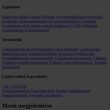
Ügyintézés
Fizetés és számla
Online díjfizetés
Egyenlegellenőrzés
Szerződés
ügyintézés
Dokumentumigénylés
Információkérés
Letölthető
nyomtatványok
Gyakran ismételt kérdések (GYIK)
Feltételek
Eszközalapok
Grafikonrajzoló
Termékeink
Lakásbiztosítás
KGFB biztosítás
Casco biztosítás
Utasbiztosítás
Balesetbiztosítás
Egészségbiztosítás
Kockázati életbiztosítás
Nyugdíjbiztosítás és megtakarítás
Vállalkozói biztosítások
Vállalati
csoportos személybiztosítások
Vállalati vagyonbiztosítások
További
biztosítások
Lépjen velünk kapcsolatba
+36 1 544 5555
Online ügyintézés
Kapcsolat
Blog
Karrier
Sajtókapcsolat
Panaszbejelentés
Visszaélés bejelentése
Menü megjelenítése