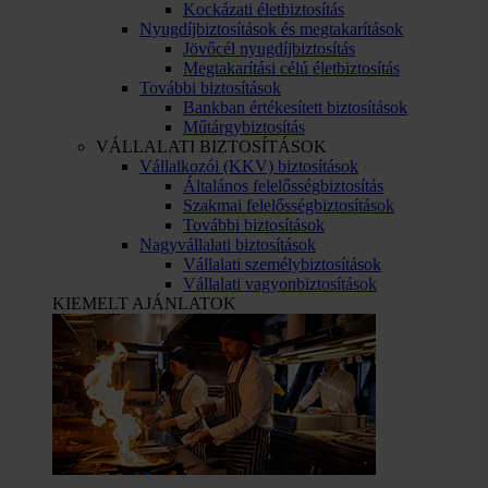
Kockázati életbiztosítás
Nyugdíjbiztosítások és megtakarítások
Jövőcél nyugdíjbiztosítás
Megtakarítási célú életbiztosítás
További biztosítások
Bankban értékesített biztosítások
Műtárgybiztosítás
VÁLLALATI BIZTOSÍTÁSOK
Vállalkozói (KKV) biztosítások
Általános felelősségbiztosítás
Szakmai felelősségbiztosítások
További biztosítások
Nagyvállalati biztosítások
Vállalati személybiztosítások
Vállalati vagyonbiztosítások
KIEMELT AJÁNLATOK