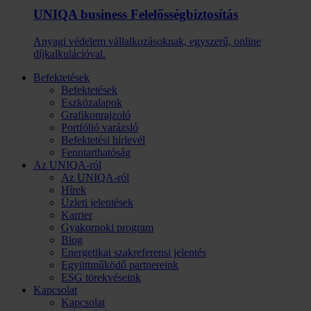
UNIQA business Felelősség­biztosítás
Anyagi védelem vállalkozásoknak, egyszerű, online
díjkalkulációval.
Befektetések
Befektetések
Eszközalapok
Grafikonrajzoló
Portfólió varázsló
Befektetési hírlevél
Fenntarthatóság
Az UNIQA-ról
Az UNIQA-ról
Hírek
Üzleti jelentések
Karrier
Gyakornoki program
Blog
Energetikai szakreferensi jelentés
Együttműködő partnereink
ESG törekvéseink
Kapcsolat
Kapcsolat