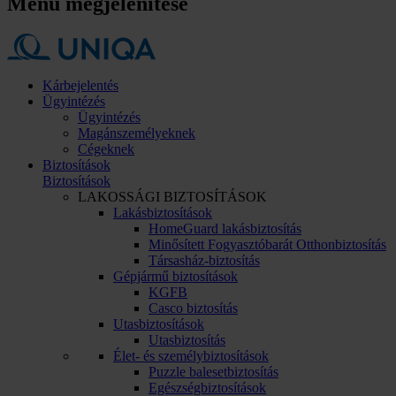
Menü megjelenítése
Kárbejelentés
Ügyintézés
Ügyintézés
Magánszemélyeknek
Cégeknek
Biztosítások
Biztosítások
LAKOSSÁGI BIZTOSÍTÁSOK
Lakásbiztosítások
HomeGuard lakásbiztosítás
Minősített Fogyasztóbarát Otthonbiztosítás
Társasház-biztosítás
Gépjármű biztosítások
KGFB
Casco biztosítás
Utasbiztosítások
Utasbiztosítás
Élet- és személybiztosítások
Puzzle balesetbiztosítás
Egészségbiztosítások