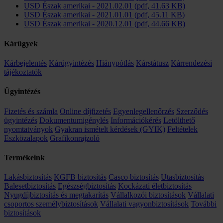
USD Észak amerikai - 2021.02.01 (pdf, 41.63 KB)
USD Észak amerikai - 2021.01.01 (pdf, 45.11 KB)
USD Észak amerikai - 2020.12.01 (pdf, 44.66 KB)
Kárügyek
Kárbejelentés
Kárügyintézés
Hiánypótlás
Kárstátusz
Kárrendezési
tájékoztatók
Ügyintézés
Fizetés és számla
Online díjfizetés
Egyenlegellenőrzés
Szerződés
ügyintézés
Dokumentumigénylés
Információkérés
Letölthető
nyomtatványok
Gyakran ismételt kérdések (GYIK)
Feltételek
Eszközalapok
Grafikonrajzoló
Termékeink
Lakásbiztosítás
KGFB biztosítás
Casco biztosítás
Utasbiztosítás
Balesetbiztosítás
Egészségbiztosítás
Kockázati életbiztosítás
Nyugdíjbiztosítás és megtakarítás
Vállalkozói biztosítások
Vállalati
csoportos személybiztosítások
Vállalati vagyonbiztosítások
További
biztosítások