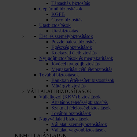
Társasház-biztosítás
Gépjármű biztosítások
KGFB
Casco biztosítás
Utasbiztosítások
Utasbiztosítás
Élet- és személybiztosítások
Puzzle balesetbiztosítás
Egészségbiztosítások
Kockázati életbiztosítás
Nyugdíjbiztosítások és megtakarítások
Jövőcél nyugdíjbiztosítás
Megtakarítási célú életbiztosítás
További biztosítások
Bankban értékesített biztosítások
Műtárgybiztosítás
VÁLLALATI BIZTOSÍTÁSOK
Vállalkozói (KKV) biztosítások
Általános felelősségbiztosítás
Szakmai felelősségbiztosítások
További biztosítások
Nagyvállalati biztosítások
Vállalati személybiztosítások
Vállalati vagyonbiztosítások
KIEMELT AJÁNLATOK