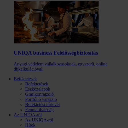
UNIQA business Felelősség­biztosítás
Anyagi védelem vállalkozásoknak, egyszerű, online
díjkalkulációval.
Befektetések
Befektetések
Eszközalapok
Grafikonrajzoló
Portfólió varázsló
Befektetési hírlevél
Fenntarthatóság
Az UNIQA-ról
Az UNIQA-ról
Hírek