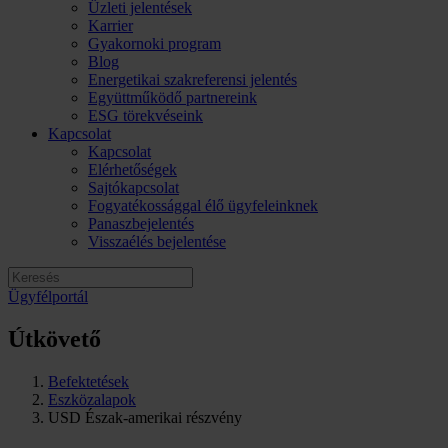
Üzleti jelentések
Karrier
Gyakornoki program
Blog
Energetikai szakreferensi jelentés
Együttműködő partnereink
ESG törekvéseink
Kapcsolat
Kapcsolat
Elérhetőségek
Sajtókapcsolat
Fogyatékossággal élő ügyfeleinknek
Panaszbejelentés
Visszaélés bejelentése
Ügyfélportál
Útkövető
Befektetések
Eszközalapok
USD Észak-amerikai részvény