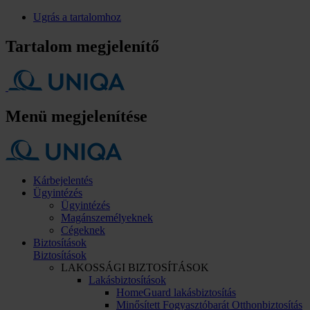
Ugrás a tartalomhoz
Tartalom megjelenítő
Menü megjelenítése
Kárbejelentés
Ügyintézés
Ügyintézés
Magánszemélyeknek
Cégeknek
Biztosítások
Biztosítások
LAKOSSÁGI BIZTOSÍTÁSOK
Lakásbiztosítások
HomeGuard lakásbiztosítás
Minősített Fogyasztóbarát Otthonbiztosítás