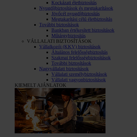
Kockázati életbiztosítás
Nyugdíjbiztosítások és megtakarítások
Jövőcél nyugdíjbiztosítás
Megtakarítási célú életbiztosítás
További biztosítások
Bankban értékesített biztosítások
Műtárgybiztosítás
VÁLLALATI BIZTOSÍTÁSOK
Vállalkozói (KKV) biztosítások
Általános felelősségbiztosítás
Szakmai felelősségbiztosítások
További biztosítások
Nagyvállalati biztosítások
Vállalati személybiztosítások
Vállalati vagyonbiztosítások
KIEMELT AJÁNLATOK