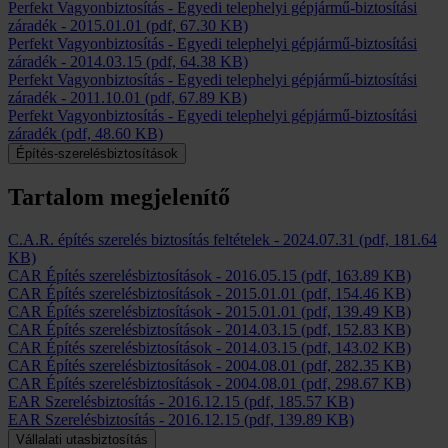
Perfekt Vagyonbiztosítás - Egyedi telephelyi gépjármű-biztosítási
záradék
-
2015.01.01
(pdf, 67.30 KB)
Perfekt Vagyonbiztosítás - Egyedi telephelyi gépjármű-biztosítási
záradék
-
2014.03.15
(pdf, 64.38 KB)
Perfekt Vagyonbiztosítás - Egyedi telephelyi gépjármű-biztosítási
záradék
-
2011.10.01
(pdf, 67.89 KB)
Perfekt Vagyonbiztosítás - Egyedi telephelyi gépjármű-biztosítási
záradék
(pdf, 48.60 KB)
Építés-szerelésbiztosítások
Tartalom megjelenítő
C.A.R. építés szerelés biztosítás feltételek
-
2024.07.31
(pdf, 181.64
KB)
CAR Építés szerelésbiztosítások
-
2016.05.15
(pdf, 163.89 KB)
CAR Építés szerelésbiztosítások
-
2015.01.01
(pdf, 154.46 KB)
CAR Építés szerelésbiztosítások
-
2015.01.01
(pdf, 139.49 KB)
CAR Építés szerelésbiztosítások
-
2014.03.15
(pdf, 152.83 KB)
CAR Építés szerelésbiztosítások
-
2014.03.15
(pdf, 143.02 KB)
CAR Építés szerelésbiztosítások
-
2004.08.01
(pdf, 282.35 KB)
CAR Építés szerelésbiztosítások
-
2004.08.01
(pdf, 298.67 KB)
EAR Szerelésbiztosítás
-
2016.12.15
(pdf, 185.57 KB)
EAR Szerelésbiztosítás
-
2016.12.15
(pdf, 139.89 KB)
Vállalati utasbiztosítás