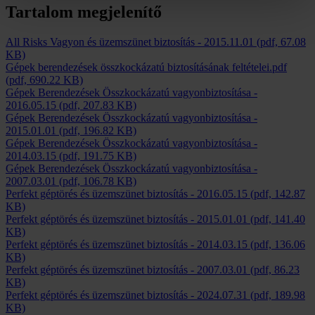
Tartalom megjelenítő
All Risks Vagyon és üzemszünet biztosítás
-
2015.11.01
(pdf, 67.08
KB)
Gépek berendezések összkockázatú biztosításának feltételei.pdf
(pdf, 690.22 KB)
Gépek Berendezések Összkockázatú vagyonbiztosítása
-
2016.05.15
(pdf, 207.83 KB)
Gépek Berendezések Összkockázatú vagyonbiztosítása
-
2015.01.01
(pdf, 196.82 KB)
Gépek Berendezések Összkockázatú vagyonbiztosítása
-
2014.03.15
(pdf, 191.75 KB)
Gépek Berendezések Összkockázatú vagyonbiztosítása
-
2007.03.01
(pdf, 106.78 KB)
Perfekt géptörés és üzemszünet biztosítás
-
2016.05.15
(pdf, 142.87
KB)
Perfekt géptörés és üzemszünet biztosítás
-
2015.01.01
(pdf, 141.40
KB)
Perfekt géptörés és üzemszünet biztosítás
-
2014.03.15
(pdf, 136.06
KB)
Perfekt géptörés és üzemszünet biztosítás
-
2007.03.01
(pdf, 86.23
KB)
Perfekt géptörés és üzemszünet biztosítás
-
2024.07.31
(pdf, 189.98
KB)