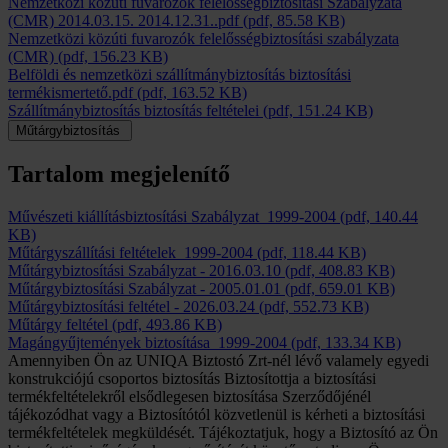
Nemzetközi közúti fuvarozók felelősségbiztosítási Szabályzata
(CMR) 2014.03.15. 2014.12.31..pdf
(pdf, 85.58 KB)
Nemzetközi közúti fuvarozók felelősségbiztosítási szabályzata
(CMR)
(pdf, 156.23 KB)
Belföldi és nemzetközi szállítmánybiztosítás biztosítási
termékismertető.pdf
(pdf, 163.52 KB)
Szállítmánybiztosítás biztosítás feltételei
(pdf, 151.24 KB)
Műtárgybiztosítás
Tartalom megjelenítő
Művészeti kiállításbiztosítási Szabályzat_1999-2004
(pdf, 140.44
KB)
Műtárgyszállítási feltételek_1999-2004
(pdf, 118.44 KB)
Műtárgybiztosítási Szabályzat
-
2016.03.10
(pdf, 408.83 KB)
Műtárgybiztosítási Szabályzat
-
2005.01.01
(pdf, 659.01 KB)
Műtárgybiztosítási feltétel
-
2026.03.24
(pdf, 552.73 KB)
Műtárgy feltétel
(pdf, 493.86 KB)
Magángyűjtemények biztosítása_1999-2004
(pdf, 133.34 KB)
Amennyiben Ön az UNIQA Biztostó Zrt-nél lévő valamely egyedi
konstrukciójú csoportos biztosítás Biztosítottja a biztosítási
termékfeltételekről elsődlegesen biztosítása Szerződőjénél
tájékozódhat vagy a Biztosítótól közvetlenül is kérheti a biztosítási
termékfeltételek megküldését. Tájékoztatjuk, hogy a Biztosító az Ön