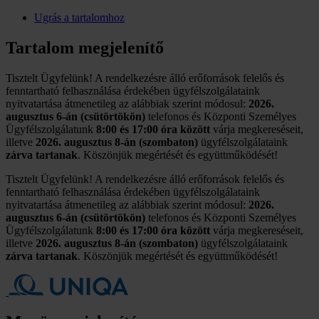
Ugrás a tartalomhoz
Tartalom megjelenítő
Tisztelt Ügyfelünk! A rendelkezésre álló erőforrások felelős és
fenntartható felhasználása érdekében ügyfélszolgálataink
nyitvatartása átmenetileg az alábbiak szerint módosul:
2026.
augusztus 6-án (csütörtökön)
telefonos és Központi Személyes
Ügyfélszolgálatunk
8:00 és 17:00 óra között
várja megkereséseit,
illetve
2026. augusztus 8-án (szombaton)
ügyfélszolgálataink
zárva tartanak
. Köszönjük megértését és együttműködését!
Tisztelt Ügyfelünk! A rendelkezésre álló erőforrások felelős és
fenntartható felhasználása érdekében ügyfélszolgálataink
nyitvatartása átmenetileg az alábbiak szerint módosul:
2026.
augusztus 6-án (csütörtökön)
telefonos és Központi Személyes
Ügyfélszolgálatunk
8:00 és 17:00 óra között
várja megkereséseit,
illetve
2026. augusztus 8-án (szombaton)
ügyfélszolgálataink
zárva tartanak
. Köszönjük megértését és együttműködését!