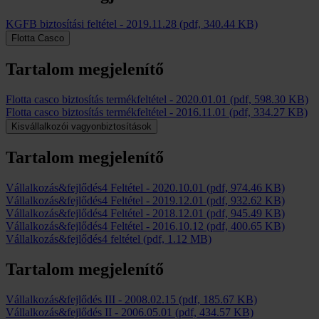
KGFB biztosítási feltétel
-
2019.11.28
(pdf, 340.44 KB)
Flotta Casco
Tartalom megjelenítő
Flotta casco biztosítás termékfeltétel
-
2020.01.01
(pdf, 598.30 KB)
Flotta casco biztosítás termékfeltétel
-
2016.11.01
(pdf, 334.27 KB)
Kisvállalkozói vagyonbiztosítások
Tartalom megjelenítő
Vállalkozás&fejlődés4 Feltétel
-
2020.10.01
(pdf, 974.46 KB)
Vállalkozás&fejlődés4 Feltétel
-
2019.12.01
(pdf, 932.62 KB)
Vállalkozás&fejlődés4 Feltétel
-
2018.12.01
(pdf, 945.49 KB)
Vállalkozás&fejlődés4 Feltétel
-
2016.10.12
(pdf, 400.65 KB)
Vállalkozás&fejlődés4 feltétel
(pdf, 1.12 MB)
Tartalom megjelenítő
Vállalkozás&fejlődés III
-
2008.02.15
(pdf, 185.67 KB)
Vállalkozás&fejlődés II
-
2006.05.01
(pdf, 434.57 KB)