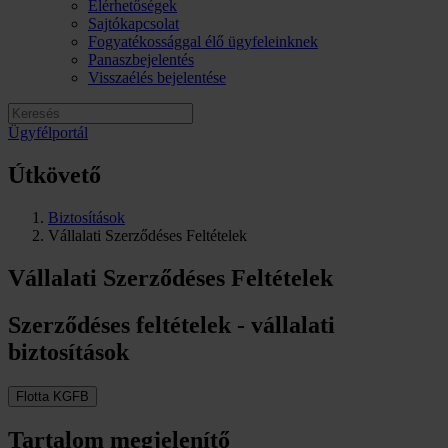
Elérhetőségek
Sajtókapcsolat
Fogyatékossággal élő ügyfeleinknek
Panaszbejelentés
Visszaélés bejelentése
Ügyfélportál
Útkövető
Biztosítások
Vállalati Szerződéses Feltételek
Vállalati Szerződéses Feltételek
Szerződéses feltételek - vállalati
biztosítások
Flotta KGFB
Tartalom megjelenítő