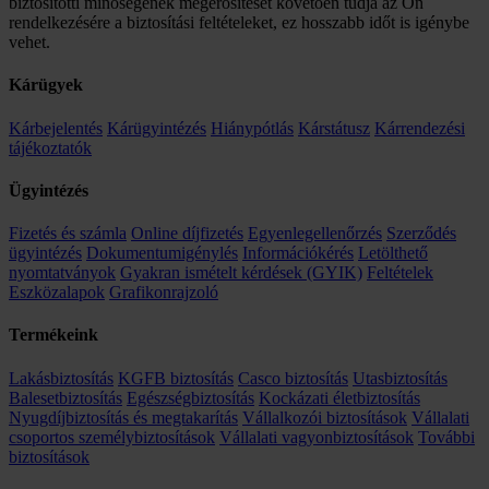
biztosítotti minőségének megerősítését követően tudja az Ön
rendelkezésére a biztosítási feltételeket, ez hosszabb időt is igénybe
vehet.
Kárügyek
Kárbejelentés
Kárügyintézés
Hiánypótlás
Kárstátusz
Kárrendezési
tájékoztatók
Ügyintézés
Fizetés és számla
Online díjfizetés
Egyenlegellenőrzés
Szerződés
ügyintézés
Dokumentumigénylés
Információkérés
Letölthető
nyomtatványok
Gyakran ismételt kérdések (GYIK)
Feltételek
Eszközalapok
Grafikonrajzoló
Termékeink
Lakásbiztosítás
KGFB biztosítás
Casco biztosítás
Utasbiztosítás
Balesetbiztosítás
Egészségbiztosítás
Kockázati életbiztosítás
Nyugdíjbiztosítás és megtakarítás
Vállalkozói biztosítások
Vállalati
csoportos személybiztosítások
Vállalati vagyonbiztosítások
További
biztosítások