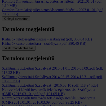
Komfort & nyugalom társasház biztosítás feltétel
-
2021.01.01
(pdf,
1.19 MB)
Comfort Extra lakóépület biztosítás termékfeltétel
-
2003.01.01
(pdf,
70.60 KB)
Kishajó biztosítás
Tartalom megjelenítő
Kishajók felelősségbiztosítása - szabályzat
(pdf, 350.04 KB)
Kishajók casco biztosítása - szabályzat
(pdf, 380.46 KB)
Szállítmánybiztosítás
Tartalom megjelenítő
Szállítmánybiztosítási Szabályzat 2015.01.01. 2016.03.09..pdf
(pdf,
117.52 KB)
Szállítmánybiztosítási Szabályzat 2014.03.15. 2014.12.31..pdf
(pdf,
105.05 KB)
Szállítmánybiztosítási Szabályzat
-
2016.03.10
(pdf, 118.94 KB)
Nemzetközi közúti fuvarozók felelősségbiztosítási Szabályzata
(CMR) 2016.03.10 .pdf
(pdf, 101.05 KB)
Nemzetközi közúti fuvarozók felelősségbiztosítási Szabályzata
(CMR) 2015.01.01. 2016.03.09..pdf
(pdf, 98.25 KB)