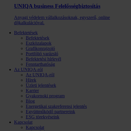
UNIQA business Felelősség­biztosítás
Anyagi védelem vállalkozásoknak, egyszerű, online
díjkalkulációval.
Befektetések
Befektetések
Eszközalapok
Grafikonrajzoló
Portfólió varázsló
Befektetési hírlevél
Fenntarthatóság
Az UNIQA-ról
Az UNIQA-ról
Hírek
Üzleti jelentések
Karrier
Gyakornoki program
Blog
Energetikai szakreferensi jelentés
Együttműködő partnereink
ESG törekvéseink
Kapcsolat
Kapcsolat