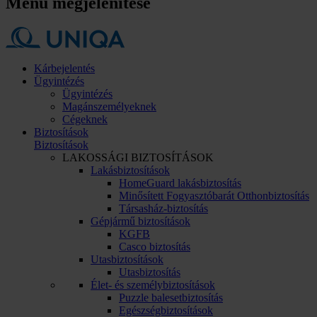
Menü megjelenítése
Kárbejelentés
Ügyintézés
Ügyintézés
Magánszemélyeknek
Cégeknek
Biztosítások
Biztosítások
LAKOSSÁGI BIZTOSÍTÁSOK
Lakásbiztosítások
HomeGuard lakásbiztosítás
Minősített Fogyasztóbarát Otthonbiztosítás
Társasház-biztosítás
Gépjármű biztosítások
KGFB
Casco biztosítás
Utasbiztosítások
Utasbiztosítás
Élet- és személybiztosítások
Puzzle balesetbiztosítás
Egészségbiztosítások