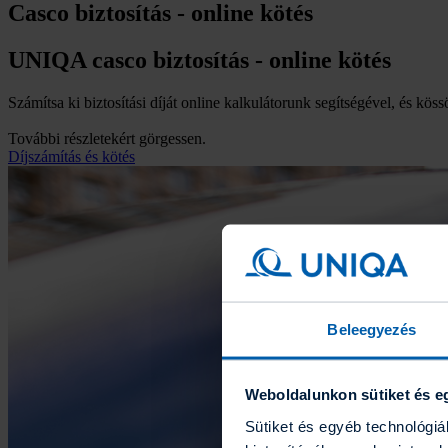
Casco biztosítás - online kötés
UNIQA casco biztosítás - online kötés
Számítsa ki biztosítási díját online kalkulátorunk segítségével, és 
További részletekért görgessen.
Díjszámítás és kötés
Beleegyezés
Weboldalunkon sütiket és e
Sütiket és egyéb technológi