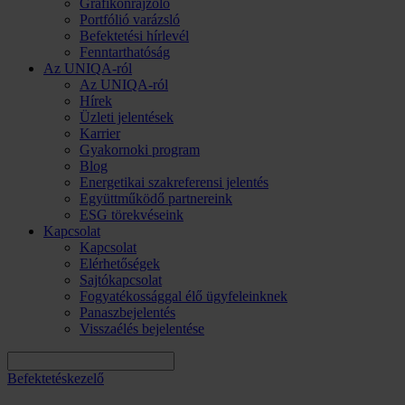
Grafikonrajzoló
Portfólió varázsló
Befektetési hírlevél
Fenntarthatóság
Az UNIQA-ról
Az UNIQA-ról
Hírek
Üzleti jelentések
Karrier
Gyakornoki program
Blog
Energetikai szakreferensi jelentés
Együttműködő partnereink
ESG törekvéseink
Kapcsolat
Kapcsolat
Elérhetőségek
Sajtókapcsolat
Fogyatékossággal élő ügyfeleinknek
Panaszbejelentés
Visszaélés bejelentése
Befektetéskezelő