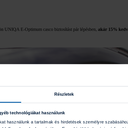
kössön UNIQA E-Optimum casco biztosítást pár lépésben,
akár 15% kedv
Részletek
gyéb technológiákat használunk
ákat használunk a tartalmak és hirdetések személyre szabásáho