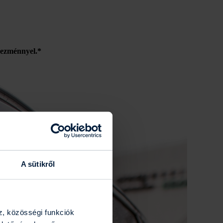
ezménnyel.*
A sütikről
z, közösségi funkciók