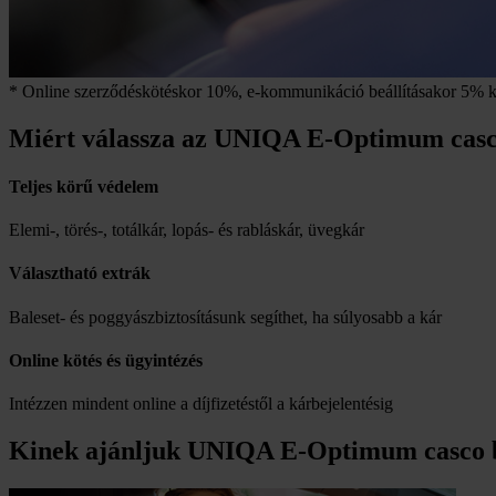
* Online szerződéskötéskor 10%, e-kommunikáció beállításakor 5
Miért válassza az UNIQA E-Optimum casco
Teljes körű védelem
Elemi-, törés-, totálkár, lopás- és rabláskár, üvegkár
Választható extrák
Baleset- és poggyászbiztosításunk segíthet, ha súlyosabb a kár
Online kötés és ügyintézés
Intézzen mindent online a díjfizetéstől a kárbejelentésig
Kinek ajánljuk UNIQA E-Optimum casco bi