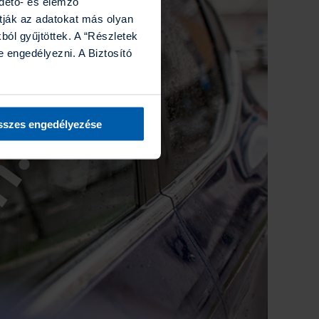
rdető- és elemző
tják az adatokat más olyan
ól gyűjtöttek. A “Részletek
 engedélyezni. A Biztosító
szes engedélyezése