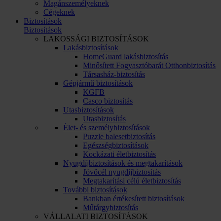
Magánszemélyeknek
Cégeknek
Biztosítások
Biztosítások
LAKOSSÁGI BIZTOSÍTÁSOK
Lakásbiztosítások
HomeGuard lakásbiztosítás
Minősített Fogyasztóbarát Otthonbiztosítás
Társasház-biztosítás
Gépjármű biztosítások
KGFB
Casco biztosítás
Utasbiztosítások
Utasbiztosítás
Élet- és személybiztosítások
Puzzle balesetbiztosítás
Egészségbiztosítások
Kockázati életbiztosítás
Nyugdíjbiztosítások és megtakarítások
Jövőcél nyugdíjbiztosítás
Megtakarítási célú életbiztosítás
További biztosítások
Bankban értékesített biztosítások
Műtárgybiztosítás
VÁLLALATI BIZTOSÍTÁSOK