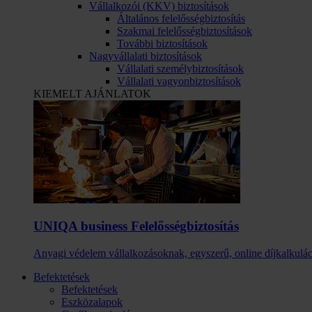
Vállalkozói (KKV) biztosítások
Általános felelősségbiztosítás
Szakmai felelősségbiztosítások
További biztosítások
Nagyvállalati biztosítások
Vállalati személybiztosítások
Vállalati vagyonbiztosítások
KIEMELT AJÁNLATOK
UNIQA business Felelősség­biztosítás
Anyagi védelem vállalkozásoknak, egyszerű, online díjkalkulác
Befektetések
Befektetések
Eszközalapok