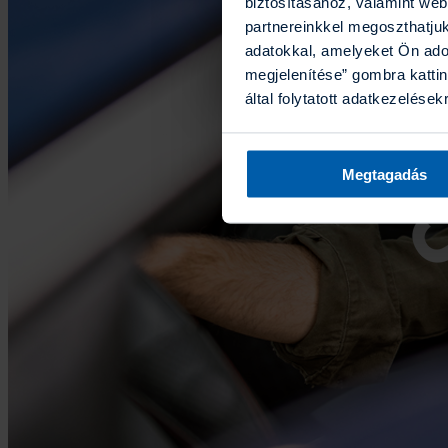
biztosításához, valamint we
partnereinkkel megoszthatju
adatokkal, amelyeket Ön ado
megjelenítése” gombra kattin
által folytatott adatkezelések
Megtagadás