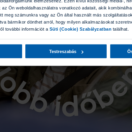
boldalforgalmunk elemzéséhez. Ezen kívül közösségi média-, hi
k az Ön weboldalhasználatra vonatkozó adatait, akik kombinálha
tt meg számunkra vagy az Ön által használt más szolgáltatásokb
tva bármikor dönthet arról, hogy milyen alkalmazásokat szeretne
ről további információt a
Süti (Cookie) Szabályzatban
találhat.
Testreszabás
Ös