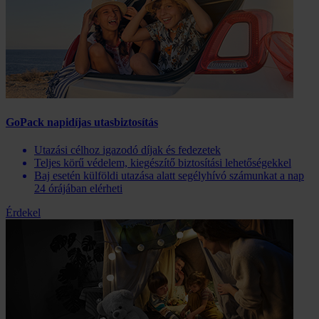
GoPack napidíjas utasbiztosítás
Utazási célhoz igazodó díjak és fedezetek
Teljes körű védelem, kiegészítő biztosítási lehetőségekkel
Baj esetén külföldi utazása alatt segélyhívó számunkat a nap
24 órájában elérheti
Érdekel