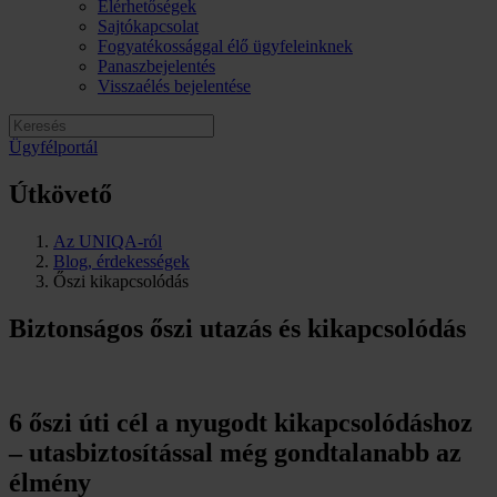
Elérhetőségek
Sajtókapcsolat
Fogyatékossággal élő ügyfeleinknek
Panaszbejelentés
Visszaélés bejelentése
Ügyfélportál
Útkövető
Az UNIQA-ról
Blog, érdekességek
Őszi kikapcsolódás
Biztonságos őszi utazás és kikapcsolódás
6 őszi úti cél a nyugodt kikapcsolódáshoz
– utasbiztosítással még gondtalanabb az
élmény