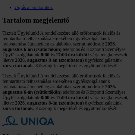
Ugrás a tartalomhoz
Tartalom megjelenítő
Tisztelt Ügyfelünk! A rendelkezésre álló erőforrások felelős és
fenntartható felhasználása érdekében ügyfélszolgálataink
nyitvatartása átmenetileg az alábbiak szerint módosul:
2026.
augusztus 6-án (csütörtökön)
telefonos és Központi Személyes
Ügyfélszolgálatunk
8:00 és 17:00 óra között
várja megkereséseit,
illetve
2026. augusztus 8-án (szombaton)
ügyfélszolgálataink
zárva tartanak
. Köszönjük megértését és együttműködését!
Tisztelt Ügyfelünk! A rendelkezésre álló erőforrások felelős és
fenntartható felhasználása érdekében ügyfélszolgálataink
nyitvatartása átmenetileg az alábbiak szerint módosul:
2026.
augusztus 6-án (csütörtökön)
telefonos és Központi Személyes
Ügyfélszolgálatunk
8:00 és 17:00 óra között
várja megkereséseit,
illetve
2026. augusztus 8-án (szombaton)
ügyfélszolgálataink
zárva tartanak
. Köszönjük megértését és együttműködését!