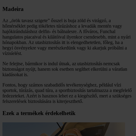
Madeira
Az „örök tavasz szigete” ősszel is buja zöld és virágzó, a
hőmérséklet pedig tökéletes túrázáshoz a levadák mentén vagy
hajókiránduláshoz delfin- és bálnalesre. A főváros, Funchal
hangulatos piacaival és kilátóival ilyenkor csendesebb, mint a nyári
hónapokban. Az utasbiztosítás itt is elengedhetetlen, főleg, ha a
hegyi ösvényekre vagy merészkedünk vagy ki akarjuk próbálni a
vízisíelést.
Ne felejtse, bármikor is indul útnak, az utasbiztosítás nemcsak
biztonságot nyújt, hanem sok esetben segíthet elkerülni a váratlan
kiadásokat is.
Fontos, hogy számos szabadidős tevékenységhez, például vízi
sportok, túrázás, quad túra, a sportbiztosítás tartalmazza a megfelelő
fedezeteket. Azért is hasznos lehet ez a kiegészítő, mert a szükséges
felszerelések biztosítására is kiterjeszthető.
Ezek a termékek érdekelhetik