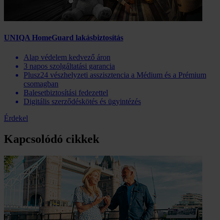
UNIQA HomeGuard lakásbiztosítás
Alap védelem kedvező áron
3 napos szolgáltatási garancia
Plusz24 vészhelyzeti asszisztencia a Médium és a Prémium
csomagban
Balesetbiztosítási fedezettel
Digitális szerződéskötés és ügyintézés
Érdekel
Kapcsolódó cikkek