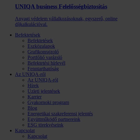
UNIQA business Felelősség­biztosítás
Anyagi védelem vállalkozásoknak, egyszerű, online
díjkalkulációval.
Befektetések
Befektetések
Eszközalapok
Grafikonrajzoló
Portfólió varázsló
Befektetési hírlevél
Fenntarthatóság
Az UNIQA-ról
Az UNIQA-ról
Hírek
Üzleti jelentések
Karrier
Gyakornoki program
Blog
Energetikai szakreferensi jelentés
Együttműködő partnereink
ESG törekvéseink
Kapcsolat
Kapcsolat