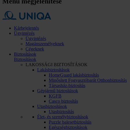
Menü megjelenítése
Kárbejelentés
Ügyintézés
Ügyintézés
Magánszemélyeknek
Cégeknek
Biztosítások
Biztosítások
LAKOSSÁGI BIZTOSÍTÁSOK
Lakásbiztosítások
HomeGuard lakásbiztosítás
Minősített Fogyasztóbarát Otthonbiztosítás
Társasház-biztosítás
Gépjármű biztosítások
KGFB
Casco biztosítás
Utasbiztosítások
Utasbiztosítás
Élet- és személybiztosítások
Puzzle balesetbiztosítás
Egészségbiztosítások