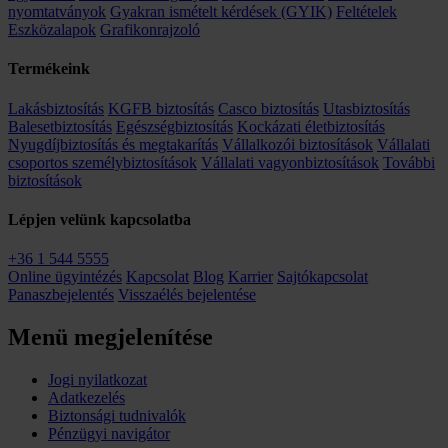
nyomtatványok
Gyakran ismételt kérdések (GYIK)
Feltételek
Eszközalapok
Grafikonrajzoló
Termékeink
Lakásbiztosítás
KGFB biztosítás
Casco biztosítás
Utasbiztosítás
Balesetbiztosítás
Egészségbiztosítás
Kockázati életbiztosítás
Nyugdíjbiztosítás és megtakarítás
Vállalkozói biztosítások
Vállalati
csoportos személybiztosítások
Vállalati vagyonbiztosítások
További
biztosítások
Lépjen velünk kapcsolatba
+36 1 544 5555
Online ügyintézés
Kapcsolat
Blog
Karrier
Sajtókapcsolat
Panaszbejelentés
Visszaélés bejelentése
Menü megjelenítése
Jogi nyilatkozat
Adatkezelés
Biztonsági tudnivalók
Pénzügyi navigátor