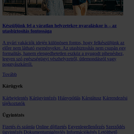
Készüljünk fel a váratlan helyzetekre nyaraláskor is – az
utasbiztosítás fontossága
A nyári vakációk idején különösen fontos, hogy felkészüljünk az
előre nem látható eseményekre. Az utasbiztosítás nem csupán egy
formalitás, hanem elengedhetetlen eszköz a nyugodt pihenéshez,
legyen szó egészségügyi vészhelyzetről, útlemondásról vagy
poggyászkárról.
Tovább
Kárügyek
Kárbejelentés
Kárügyintézés
Hiánypótlás
Kárstátusz
Kárrendezési
tájékoztatók
Ügyintézés
Fizetés és számla
Online díjfizetés
Egyenlegellenőrzés
Szerződés
ügyintézés
Dokumentumigénylés
Információkérés
Letölthető