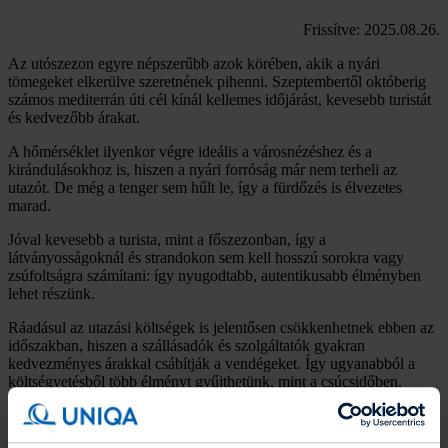
Frissítve: 2025.08.26.
Az utószezon egyre népszerűbb azok körében, akik a nyári
tömegeket elkerülve szeretnének pihenni. Szeptembertől októberig
számos mediterrán úti cél kínál kellemes időjárást, kevesebb turistát
és kedvezőbb árakat.
A hőmérséklet ilyenkor végre ideális a városnézéshez és a
kirándulásokhoz is, hiszen a nyári forróság már nem terheli az
utazót. De még a tenger sem hűlt le, így a fürdőzés is élvezetes
marad.
Jóval kevesebb a turista, mint a főszezonban, így a
látványosságoknál és strandokon sem kell hosszú sorokra vagy
zsúfoltságra számítani: így nyugodtabb, autentikusabb élményben
lehet részünk.
Ráadásul az utazási költségek is jelentősen csökkenhetnek ebben az
időszakban, hiszen a szállásadók és szolgáltatók gyakran
kedvezményes árakkal csábítják a vendégeket. Így ugyanabból a
költségvetésből több élményt gyűjthetünk, mint a csúcsidőben.
Akár tengerparti lazításra, akár kulturális felfedezőtúrára készül, az
alábbi helyszínek ideálisak az őszi kikapcsolódáshoz. Fontos: