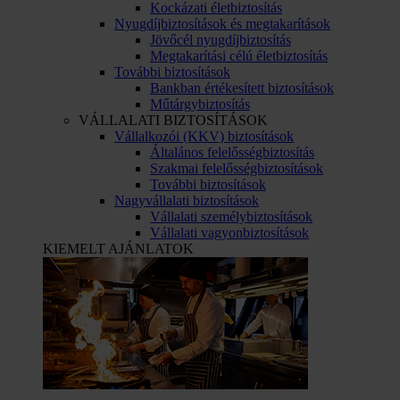
Kockázati életbiztosítás
Nyugdíjbiztosítások és megtakarítások
Jövőcél nyugdíjbiztosítás
Megtakarítási célú életbiztosítás
További biztosítások
Bankban értékesített biztosítások
Műtárgybiztosítás
VÁLLALATI BIZTOSÍTÁSOK
Vállalkozói (KKV) biztosítások
Általános felelősségbiztosítás
Szakmai felelősségbiztosítások
További biztosítások
Nagyvállalati biztosítások
Vállalati személybiztosítások
Vállalati vagyonbiztosítások
KIEMELT AJÁNLATOK