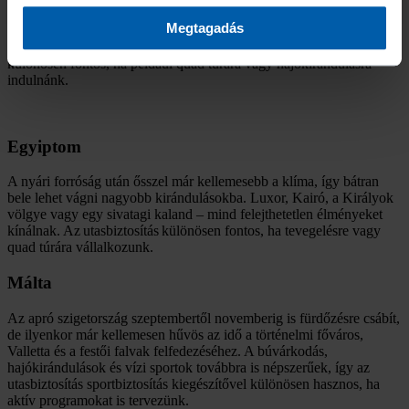
novemberig – kellemes, 30 °C körüli a hőmérséklet. A tengerparti
Megtagadás
pihenés mellett ilyenkor érdemes felfedezni Isztambul történelmi
látnivalóit vagy a lenyűgöző kappadókiai tájat. Az utasbiztosítás itt
különösen fontos, ha például quad túrára vagy hajókirándulásra
indulnánk.
Egyiptom
A nyári forróság után ősszel már kellemesebb a klíma, így bátran
bele lehet vágni nagyobb kirándulásokba. Luxor, Kairó, a Királyok
völgye vagy egy sivatagi kaland – mind felejthetetlen élményeket
kínálnak. Az utasbiztosítás különösen fontos, ha tevegelésre vagy
quad túrára vállalkozunk.
Málta
Az apró szigetország szeptembertől novemberig is fürdőzésre csábít,
de ilyenkor már kellemesen hűvös az idő a történelmi főváros,
Valletta és a festői falvak felfedezéséhez. A búvárkodás,
hajókirándulások és vízi sportok továbbra is népszerűek, így az
utasbiztosítás sportbiztosítás kiegészítővel különösen hasznos, ha
aktív programokat is tervezünk.